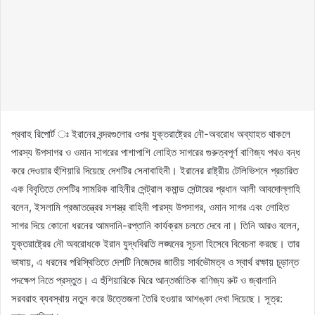
প্রবাহ রিপোর্ট ঃ ইরানের বন্দরগুলোর ওপর যুক্তরাষ্ট্রের নৌ-অবরোধ অব্যাহত থাকলে
পারস্য উপসাগর ও ওমান সাগরের পাশাপাশি লোহিত সাগরের গুরুত্বপূর্ণ বাণিজ্য পথও বন্ধ
করে দেওয়ার হুঁশিয়ারি দিয়েছে দেশটির সেনাবাহিনী। ইরানের রাষ্ট্রীয় টেলিভিশনে প্রচারিত
এক বিবৃতিতে দেশটির সামরিক বাহিনীর সেন্ট্রাল কমান্ড সেন্টারের প্রধান আলী আবদোল্লাহি
বলেন, ইসলামি প্রজাতন্ত্রের সশস্ত্র বাহিনী পারস্য উপসাগর, ওমান সাগর এবং লোহিত
সাগর দিয়ে কোনো ধরনের আমদানি-রপ্তানি কার্যক্রম চলতে দেবে না। তিনি আরও বলেন,
যুক্তরাষ্ট্রের নৌ অবরোধকে ইরান যুদ্ধবিরতি লঙ্ঘনের সূচনা হিসেবে বিবেচনা করছে। তার
ভাষায়, এ ধরনের পরিস্থিতিতে দেশটি নিজেদের জাতীয় সার্বভৌমত্ব ও স্বার্থ রক্ষায় চূড়ান্ত
পদক্ষেপ নিতে প্রস্তুত। এ হুঁশিয়ারিকে ঘিরে আন্তর্জাতিক বাণিজ্য রুট ও জ্বালানি
সরবরাহ ব্যবস্থায় নতুন করে উত্তেজনা তৈরি হওয়ার আশঙ্কা দেখা দিয়েছে। সূত্র: