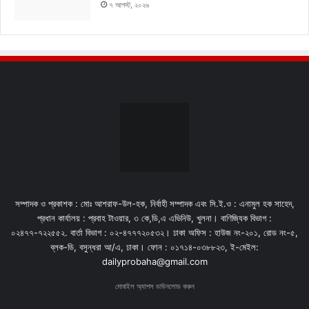
৭ আগস্ট, ২০২৬
সম্পাদক ও প্রকাশক : মোঃ আশরাফ-উল-হক, নির্বাহী সম্পাদক এবং সি.ই.ও : এনামুল হক সাহেদ,
প্রধান কার্যালয় : প্রবাহ টাওয়ার, ৩ কে,ডি,এ এভিনিউ, খুলনা। বাণিজ্যিক বিভাগ :
০২৪৭৭-৭২২৫৫২. বার্তা বিভাগ : ০২-৪৭৭৭২০৫৩২। ঢাকা অফিস : হাউজ নং-২০১, রোড নং-৫,
ব্লক-ডি, বসুন্ধরা আ/এ, ঢাকা। ফোন : ০১৭১৪-০৩৮৮২৩, ই-মেইল:
dailyprobaha@gmail.com
মোবাইল অ্যাপস ডাউনলোড করুন