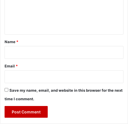
m
e
n
t
*
Name
*
Email
*
Save my name, email, and website in this browser for the next
time I comment.