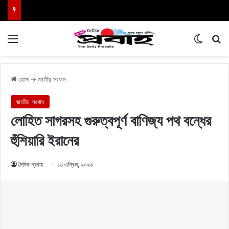
Menu
Switch
এখা
হোম
→
জাতীয় সংবাদ
জাতীয় সংবাদ
লোহিত সাগরসহ গুরুত্বপূর্ণ বাণিজ্য পথ বন্ধের
হুঁশিয়ারি ইরানের
দৈনিক প্রবাহ
১৬ এপ্রিল, ২০২৬