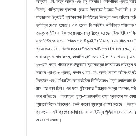
আক্তার, মো. রুহুল আজাদ এবং রানু ইসলাম। কোম্পানির প্রকৃত আর্থিক
বিরুদ্ধে শাস্তিমূলক ব্যবস্থা গ্রহণের সিদ্ধান্ত নিয়েছে বিএসইসি। এছা
শাহজালাল ইক্যুইটি ম্যানেজমেন্ট লিমিটেডের নিবন্ধন সনদ বাতিলে প্রক
দ্বায়িত্ব দেওয়া হয়েছে। এরা হলেন, বিএসইসির অতিরিক্ত পরিচালক
তদন্ত কমিটির সার্বিক তত্ত্বাবধানের দ্বায়িত্বে রয়েছেন বিএসইসির
বাংলানিউজকে বলেন, ‘শাহজালাল ইক্যুইটির নিবন্ধন সনদ বাতিলের 
প্রতিবেদন দেবে। প্রতিবেদনের ভিত্তিতে আইনগত বিধি-বিধান অনুসরণ
করে আবুল কালাম বলেন, কমিটি বাড়তি সময় চাইলে নিতে পারবে। এখন
৯৭৩তম সভায় শাহজালাল ইক্যুইটি ম্যানেজমেন্ট লিমিটেডের লাইসেন্স বা
সর্বশেষ প্রাপ্য ও প্রদেয়, সম্পদ ও দায় এবং অন্য কোনো আইনগত ঘাটতি
সিস্টেমস এবং এশিয়াটিক ল্যাবরেটরিজ লিমিটেডেরও ইস্যু ম্যানেজার ছ
মাস ধরে বন্ধ ছিল। এর ফলে পুঁজিবাজার নিয়ন্ত্রক সংস্থা স্পনসর, পর
বছর বাড়িয়েছে। ‘অবাস্তব’ মূল্য-সংবেদনশীল তথ্য প্রকাশের পর শেয়া
ল্যাবরেটরিজের বিরুদ্ধেও একই ধরনের ব্যবস্থা নেওয়া হয়েছে। উল্লেখ্
প্রতিষ্ঠান। এই গ্রুপের কর্ণধার মোহাম্মদ ইউনুস পুঁজিবাজারে নানা
অভিযোগ রয়েছে।