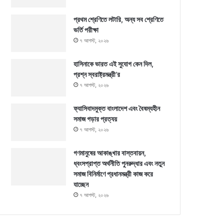
প্রথম শ্রেণিতে লটারি, অন্য সব শ্রেণিতে
ভর্তি পরীক্ষা
৭ আগস্ট, ২০২৬
হাসিনাকে ভারত এই সুযোগ কেন দিল,
প্রশ্ন স্বরাষ্ট্রমন্ত্রী’র
৭ আগস্ট, ২০২৬
ফ্যাসিবাদমুক্ত বাংলাদেশ এবং বৈষম্যহীন
সমাজ গড়ার প্রত্যয়
৭ আগস্ট, ২০২৬
গণমানুষের আকাঙ্খার বাস্তবায়ন,
ধ্বংসপ্রাপ্ত অর্থনীতি পুনরুদ্ধার এবং নতুন
সমাজ বিনির্মাণে প্রধানমন্ত্রী কাজ করে
যাচ্ছেন
৭ আগস্ট, ২০২৬