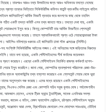
ান্ত নিয়েছে। তারপরও আরও তথ্য উদঘাটনের জন্য আরও অধিকতর তদন্তে নেমেছে
 প্রাপ্ত তথ্যের ভিত্তিতে সিকিউরিটিজ কমিশন মার্চেন্ট ব্যাংকটির লাইসেন্স বাতিল
সাইডস জালিয়াতিপূর্ণ আর্থিক বিবরণী ব্যবহার করে জনগণের কাছ থেকে তহবিল
ৃক গঠিত একটি তদন্ত কমিটি এসব তথ্য জানতে পারে। তদন্তে দেখা যায়, একমি
্ট শেয়ারগুলো ইস্যু করে। কিন্তু কোম্পানিটি তার আর্থিক বিবরণীতে প্লেসমেন্ট
অঙ্কগুলো সমন্বয় করেছে। তাহলে স্বাভাবিকভাবেই প্রশ্ন ওঠে শেয়ারহোল্ডাররা টাকা
। আইপিও নথিপত্রে গুরুতর এই জালিয়াতি ঢাকা স্টক এক্সচেঞ্জ (লিস্টিং)
৯৬৯-সহ সংশ্লিষ্ট সিকিউরিটিজ আইনের লঙ্ঘন। এই অনিয়মের সঙ্গে জড়িতদের বিরুদ্ধে
বিএসইসি। তাতে বলা হয়েছে, একমি পেস্টিসাইডসের শীর্ষ কর্তাদের কয়েকজন
ার গ্রহণ করেছেন। এছাড়া একমি পেস্টিসাইডস বিতর্কিত রাজস্ব কর্মকর্তা ছাগল-
েন্ট শেয়ার ইস্যু করেছিল। জানা গেছে, কোম্পানির ব্যবস্থাপনা পরিচালক রেজা-উর-
্পানির ব্যাংক অ্যাকাউন্টের তথ্য হস্তগত করেছেন এবং প্লেসমেন্ট শেয়ার থেকে ভুয়া
ুদক তাদের অনুসন্ধান শুরু করেছে। এদের মধ্যে রয়েছেন একমি পেস্টিসাইডসের
ুয়ার, সিএফও সেলিম রেজা এবং কোম্পানি সচিব সবুজ কুমার ঘোষ। পর্যবেক্ষণাধীন
ছেন মো. আফজাল হোসেন, এসকে ট্রিম অ্যান্ড ইন্ডাস্ট্রিজ, সাবেক এনবিআর সদস্য
 ফরহাদ, জাভেদ এ মতিন, বেঙ্গল অ্যাসেটস হোল্ডিংস, চট্টগ্রাম পেস্টিসাইডস অ্যান্ড
জমেন্ট, অঞ্জোমান আরা বেগম, ব্রিগেডিয়ার জেনারেল শেখ মোহাম্মদ সারওয়ার, তৌহিদা