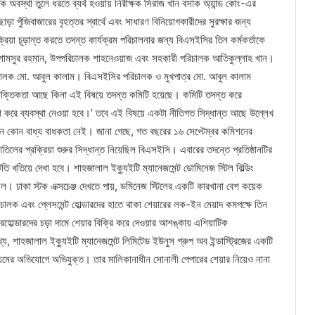
 অবস্থা তুলে ধরতে ব্যর্থ হওয়ায় নিরীক্ষক সিরাজ খান বসাক অ্যান্ড কোং-এর
ড়া পুঁজিবাজারের বৃহত্তর স্বার্থে এবং সাধারণ বিনিয়োগকারীদের সুরক্ষার জন্য
্রিয়া চূড়ান্ত করতে তদন্ত কার্যক্রম পরিচালনার জন্য বিএসইসির তিন কর্মকর্তাকে
 শামসুর রহমান, উপপরিচালক শাহনেওয়াজ এবং সহকারী পরিচালক আতিকুল্লাহ খান।
 পরিচালক মো. আবুল কালাম। বিএসইসির পরিচালক ও মুখপাত্র মো. আবুল কালাম
যৌক্তিকতা আছে কিনা এই বিষয়ে তদন্ত কমিটি হয়েছে। কমিটি তদন্ত করে
 করে ব্যবস্থা নেওয়া হবে।’ তবে এই বিষয়ে একটা নীতিগত সিদ্ধান্ত আছে উল্লেখ
ে কোন বাধ্য বাধকতা নেই। জানা গেছে, গত বছরের ১৬ সেপ্টেম্বর কমিশনের
তিলের প্রক্রিয়া শুরুর সিদ্ধান্ত নিয়েছিল বিএসইসি। এবারের তদন্তে প্রতিষ্ঠানটির
 খতিয়ে দেখা হবে। শাহজালাল ইক্যুইটি ম্যানেজমেন্ট ডোমিনেজ স্টিল বিল্ডিং
িল। ঢাকা স্টক এক্সচেঞ্জ দেখতে পায়, ডমিনেজ স্টিলের একটি কারখানা বেশ কয়েক
িচালক এবং প্লেসমেন্ট হোল্ডারদের হাতে থাকা শেয়ারের লক-ইন মেয়াদ কমপক্ষে তিন
রহোল্ডারদের চড়া দামে শেয়ার বিক্রি করে দেওয়ার আশঙ্কায় এশিয়াটিক
য, শাহজালাল ইক্যুইটি ম্যানেজমেন্ট লিমিটেড ইউনুস গ্রুপ অব ইন্ডাস্ট্রিজের একটি
 অনিয়মের অভিযোগে অভিযুক্ত। তার মালিকানাধীন সোনালী পেপারের শেয়ার নিয়েও নানা