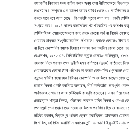
ব্যাংকটির নিবন্ধন সনদ বাতিল করার জন্য তারা নীতিগতভাবে সিদ্ধ
বিএসইসি। সম্প্রতি এক আদেশ জারির তারিখ থেকে ৩০ কার্যদিবসের মধ্যে
করতে পারে বলে জানা গেছে। বিএসইসি সূত্রে জানা যায়, একমি পেস্টি
সংগ্রহ করে। ২০২৪ সালের রাজনৈতিক পট পরিবর্তনের পর কমিশন কর্ত
পেস্টিসাইডস শেয়ারহোল্ডারদের কাছ থেকে কোনো অর্থ না নিয়েই প্লেসমেন
শেয়ারের মাধ্যমে সংগৃহীত তহবিল দেখিয়েছে। ব্যাংক রেকর্ডেও টাকার 
না দিলে কোম্পানির ব্যাংক হিসাবে সমন্বয় করা তহবিল কোথা থেকে এলো
রেগুলেশন, ২০১৫ এবং সিকিউরিটিজ অ্যান্ড এক্সচেঞ্জ অর্ডিন্যান্স, ১
ব্যবস্থা নিতে প্রাপ্ত তথ্য দুর্নীতি দমন কমিশনে (দুদক) পাঠিয়েছে 
শেয়ারহোল্ডার কোনো টাকা পরিশোধ না করেই কোম্পানির প্লেসমেন্ট শেয়
কান্ডের মতিউর রহমানসহ বিভিন্ন কোম্পানি ও ব্যক্তির কাছেও প্লেসম
রহমান সিনহা একটি শুনানিতে বলেছেন, শীর্ষ কর্মকর্তারা জোরপূর্বক কোম
অর্থপ্রবাহ দেখানোর জন্য স্টেটমেন্টে কারচুপি করেছেন। এসব নিয়ে দ
চেয়ারম্যান শান্তা সিনহা, পরিচালক আহসান হাবিব সিনহা ও কেএম হেল
প্লেসমেন্ট শেয়ারহোল্ডারদের মধ্যে ব্যক্তি ও প্রতিষ্ঠান হিসেবে রয়ে
মতিউর রহমান, বিক্রমপুর পটেটো ফ্লেক্স ইন্ডাস্ট্রিজ, তাফাজ্জাল হোসেন
ফিশারিজ, হেরিটেজ ক্যাপিটাল ম্যানেজমেন্ট, এনআরবি ইক্যুইটি ম্যানে