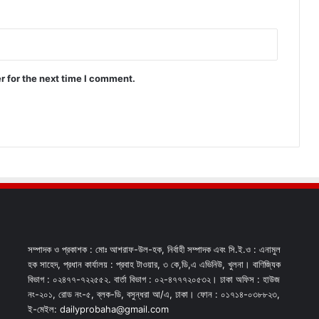
r for the next time I comment.
সম্পাদক ও প্রকাশক : মোঃ আশরাফ-উল-হক, নির্বাহী সম্পাদক এবং সি.ই.ও : এনামুল
হক সাহেদ, প্রধান কার্যালয় : প্রবাহ টাওয়ার, ৩ কে,ডি,এ এভিনিউ, খুলনা। বাণিজ্যিক
বিভাগ : ০২৪৭৭-৭২২৫৫২. বার্তা বিভাগ : ০২-৪৭৭৭২০৫৩২। ঢাকা অফিস : হাউজ
নং-২০১, রোড নং-৫, ব্লক-ডি, বসুন্ধরা আ/এ, ঢাকা। ফোন : ০১৭১৪-০৩৮৮২৩,
ই-মেইল: dailyprobaha@gmail.com