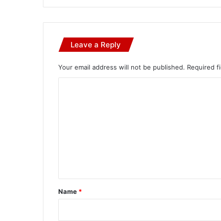
Leave a Reply
Your email address will not be published.
Required f
C
o
m
m
e
n
t
*
Name
*