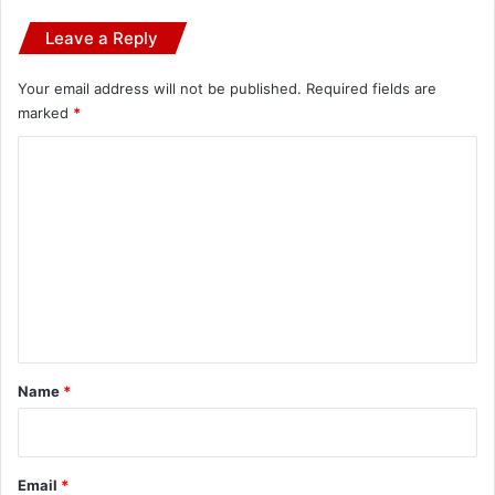
Leave a Reply
Your email address will not be published.
Required fields are
marked
*
C
o
m
m
e
n
t
*
Name
*
Email
*