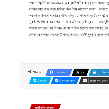
মাধ্যমে ‘সুরভি’ ও জেডআরএফ-এর প্রাতিষ্ঠানিক কার্যক্রম ও অবদান তুল
সমন্বিতভাবে কাজ করার বিভিন্ন দিক নিয়ে আলোচনা করেন। অনুষ্ঠানে প
কল্যাণ ও বিকাশে সরকারের গভীর আগ্রহ ও সদিচ্ছার প্রতিফলন ঘটায়। স
‘সুরভি’ প্রতিষ্ঠা করেন। গত ৪৬ বছরে এই সংস্থাটি প্রায় ২৮ লাখ সুবিধা
উদ্বুদ্ধ হয়ে ঝরে পড়া শিশুদের যোগ্য নাগরিক হিসেবে গড়ে তোলাই এই প্
মেলবন্ধন বাংলাদেশের পরবর্তী প্রজন্মের জন্য একটি সুস্থ ও সমৃদ্ধ ভবি
Share
Facebook
X
LinkedI
Skype
Messenger
Share via Email
সংশ্লিষ্ট সংবাদ