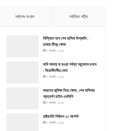
সর্বশেষ সংবাদ
সর্বাধিক পঠিত
দিল্লিতে বসে শেখ হাসিনা উস্কানি :
ঢাকার তীব্র ক্ষোভ
৭ আগস্ট, ২০২৬
দাবি আদায় না হওয়া পর্যন্ত আন্দোলন চলবে
: বিরোধীদলীয় নেতা
৭ আগস্ট, ২০২৬
ভারতের ভূমিকা নিয়ে ক্ষোভ, শেখ হাসিনার
প্রত্যর্পণ চাইল এনসিপি
৭ আগস্ট, ২০২৬
রাষ্ট্রপতি নির্বাচন ২০ আগস্ট
৭ আগস্ট, ২০২৬