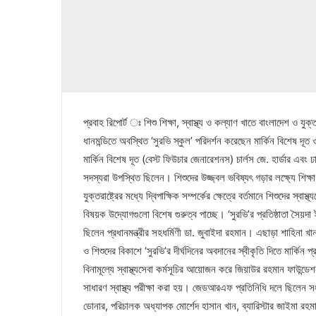
প্রবাহ রিপোর্ট ঃ শিশু শিক্ষা, স্বাস্থ্য ও কল্যাণ খাতে বাংলাদেশ ও যুক
ধানমন্ডিতে অবস্থিত ‘সুরভি স্কুল’ পরিদর্শন করেছেন মার্কিন বিশেষ দূ
মার্কিন বিশেষ দূত (বেস্ট ফিউচার জেনারেশনস) চার্লস জে. হার্ডার এবং ঢাক
সদস্যরা উপস্থিত ছিলেন। শিশুদের উজ্জ্বল ভবিষ্যৎ গড়ার লক্ষ্যে শিক্ষ
যুক্তরাষ্ট্রের মধ্যে দ্বিপাক্ষিক সম্পর্কের ক্ষেত্রে বর্তমানে শিশুদের স্ব
বিষয়ক উদ্যোগগুলো বিশেষ গুরুত্ব পাচ্ছে। ‘সুরভি’র প্রতিষ্ঠাতা সৈয়দা
ছিলেন প্রধানমন্ত্রীর সহধর্মিণী ডা. জুবাইদা রহমান। এছাড়া শাহিনা খা
ও শিশুদের বিকাশে ‘সুরভি’র দীর্ঘদিনের অবদানের স্বীকৃতি দিতে মার্কিন
বিনামূল্যে স্বাস্থ্যসেবা কর্মসূচির আয়োজন করে জিয়াউর রহমান ফাউ
সাধারণ স্বাস্থ্য পরীক্ষা করা হয়। জেডআরএফ প্রতিনিধি দলে ছিলেন স
ডোনার, পরিচালক অধ্যাপক মোর্শেদ হাসান খান, ব্যারিস্টার জাইমা রহ