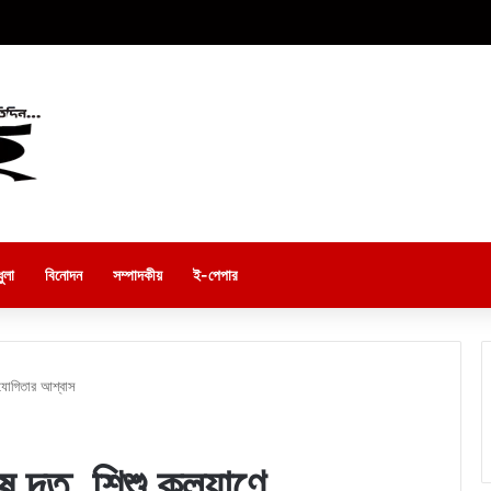
ুলা
বিনোদন
সম্পাদকীয়
ই-পেপার
সহযোগিতার আশ্বাস
েষ দূত, শিশু কল্যাণে