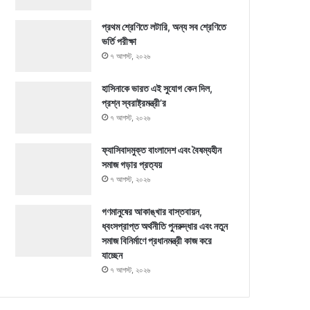
প্রথম শ্রেণিতে লটারি, অন্য সব শ্রেণিতে
ভর্তি পরীক্ষা
৭ আগস্ট, ২০২৬
হাসিনাকে ভারত এই সুযোগ কেন দিল,
প্রশ্ন স্বরাষ্ট্রমন্ত্রী’র
৭ আগস্ট, ২০২৬
ফ্যাসিবাদমুক্ত বাংলাদেশ এবং বৈষম্যহীন
সমাজ গড়ার প্রত্যয়
৭ আগস্ট, ২০২৬
গণমানুষের আকাঙ্খার বাস্তবায়ন,
ধ্বংসপ্রাপ্ত অর্থনীতি পুনরুদ্ধার এবং নতুন
সমাজ বিনির্মাণে প্রধানমন্ত্রী কাজ করে
যাচ্ছেন
৭ আগস্ট, ২০২৬