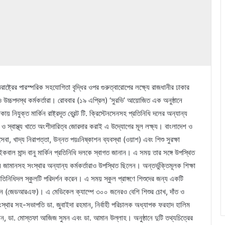
্তরাষ্ট্রের পারস্পরিক সহযোগিতা বৃদ্ধির ওপর গুরুত্বারোপের লক্ষ্যে রাজধানীর ঢাকার
ত ও উচ্চপদস্থ কর্মকর্তারা। রোববার (১৯ এপ্রিল) ‘সুরভি’ আয়োজিত এক অনুষ্ঠানে
ায় নিযুক্ত মার্কিন রাষ্ট্রদূত ব্রেন্ট টি. ক্রিস্টেনসেনসহ প্রতিনিধি দলের অন্যান্য
া ও স্বাস্থ্য খাতে অংশীদারিত্ব জোরদার করাই এ উদ্যোগের মূল লক্ষ্য। বাংলাদেশ ও
াস্থ্যসেবা, খাদ্য নিরাপত্তা, উন্নত পয়ঃনিষ্কাশন ব্যবস্থা (ওয়াশ) এবং শিশু সুরক্ষা
 ইকবাল মান্দ বানু মার্কিন প্রতিনিধি দলকে স্বাগত জানান। এ সময় তার সঙ্গে উপস্থিত
ন জামানসহ সংস্থার অন্যান্য কর্মকর্তারাও উপস্থিত ছিলেন। অন্তর্ভুক্তিমূলক শিক্ষা
 প্রতিনিধিদল স্কুলটি পরিদর্শন করেন। এ সময় স্কুল প্রাঙ্গণে শিশুদের জন্য একটি
ন্ডেশন (জেডআরএফ)। এ মেডিকেল ক্যাম্পে ৩০০ জনেরও বেশি শিশুর চোখ, দাঁত ও
ংস্থার সহ-সভাপতি ডা. জুবাইদা রহমান, নির্বাহী পরিচালক অধ্যাপক ফরহাদ হালিম
মান, ডা. মোস্তফা আজিজ সুমন এবং ডা. আমান উল্লাহ। অনুষ্ঠানে দুটি তথ্যচিত্রের