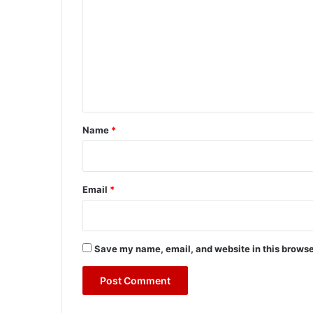
o
m
m
e
n
t
*
Name
*
Email
*
Save my name, email, and website in this browse