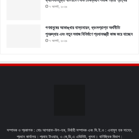
৭ আগস্ট, ২০২৬
গণমানুষের আকাঙ্খার বাস্তবায়ন, ধ্বংসপ্রাপ্ত অর্থনীতি
পুনরুদ্ধার এবং নতুন সমাজ বিনির্মাণে প্রধানমন্ত্রী কাজ করে যাচ্ছেন
৭ আগস্ট, ২০২৬
সম্পাদক ও প্রকাশক : মোঃ আশরাফ-উল-হক, নির্বাহী সম্পাদক এবং সি.ই.ও : এনামুল হক সাহেদ,
প্রধান কার্যালয় : প্রবাহ টাওয়ার, ৩ কে,ডি,এ এভিনিউ, খুলনা। বাণিজ্যিক বিভাগ :