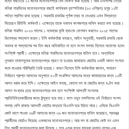
মধ্যে বাছাইয়ে ১২ জনের মনোনয়নপত্র বৈধ ঘোষণা করা হয়েছে। আর এনসিপির নেত্রী
মনিরা শারমিনের মনোনয়নপত্র বাছাই কার্যক্রম বৃহস্পতিবার (২৩ এপ্রিল) দুপুর ১২টা
পর্যন্ত স্থগিত রাখা হয়েছে। সরকারি চাকরির পূর্ণাঙ্গ তথ্য না দেওয়ায় এমন সিদ্ধান্ত
দিয়েছেন রিটার্নিং কর্মকর্তা। এক্ষেত্রে তাকে যথাযথ কাগজপত্র দাখিল করতে বলা হয়েছে।
মনিরা শারমিন ২০২৩ সালের ১ নভেম্বর কৃষি ব্যাংকে যোগদান করলেও ২০২৫ সালের
ডিসেম্বর পদত্যাগ করেন। ইসি কর্মকর্তারা বলছেন, আইন অনুযায়ী, সরকারি চাকরি থেকে
অবসর বা পদত্যাগের পর তিন বছর অতিবাহিত না হলে সংসদ সদস্য হিসেবে অযোগ্য হবেন
সংশ্লিষ্ট প্রার্থী। এক্ষেত্রে মনিরা শারমিনের মনোনয়নপত্র বাতিল হবে। অন্যদিকে
নুসরাত তাবাসসুমের মনোনয়নপত্র গ্রহণ না হওয়ায় জামায়াত জোটের একটি আসন সংসদে
কমে যাওয়ার পরিস্থিতি তৈরি হয়েছে। কারণ হিসেবে ইসি কর্মকর্তারা জানান, সাধারণ
নির্বাচনে প্রাপ্ত আসনের অনুপাতে ৫০টি সংরক্ষিত আসনের মধ্যে জামায়াতের জন্য ১৩টি
আসন বরাদ্দ করে ইসি। এক্ষেত্রে আইন বলছে, কোনো দল বা জোটের জন্য বণ্টন করা
আসন সংখ্যার চেয়ে মনোনয়নপত্র কম হলে সংশ্লিষ্ট আসনটি সংসদের
প্রতিনিধিত্বকারীদের জন্য উন্মুক্ত হয়ে যায়। ফলে নতুন তফসিলের ওই নির্বাচনে সংসদ
সদস্য বেশি থাকায় আসনটি ভোটের মাধ্যমে বিএনপি ঘরে উঠতে পারে। এদিকে বিএনপি
জোট ভাগে পাওয়া ৩৬টি আসনের জন্য ৩৬ জন মনোনয়নপত্র দাখিল করেছেন, স্বতন্ত্র
প্রার্থীদের মোর্চাও দিয়েছে একজনের মনোনয়নপত্র। আর দল বা জোটের কেউ নন এমন
তিন প্রার্থী মনোনয়নপত্র জমা দিয়েছে। তবে এদের মধ্যে মাহবুবা রহমান নামের এক