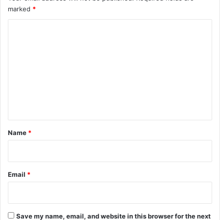
marked
*
C
o
m
m
e
n
t
*
Name
*
Email
*
Save my name, email, and website in this browser for the next