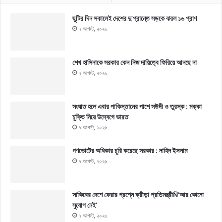
ছুটির দিন সকালেই দেশের দু’প্রান্তে সড়কে ঝরল ১৬ প্রাণ
৭ আগস্ট, ২০২৬
শেখ হাসিনাকে সরকার কেন নিজ দায়িত্বে ফিরিয়ে আনছে না
৭ আগস্ট, ২০২৬
সংঘাত হলে এবার পাকিস্তানের পাশে সউদী ও তুরস্ক : মক্কা
চুক্তি নিয়ে উদ্বেগে ভারত
৭ আগস্ট, ২০২৬
গণভোটের অধিকার চুরি করেছে সরকার : নাহিদ ইসলাম
৭ আগস্ট, ২০২৬
সাকিবের দেশে ফেরার প্রশ্নে ক্রীড়া প্রতিমন্ত্রীÑ‘আর কোনো
সুযোগ নেই’
৭ আগস্ট, ২০২৬