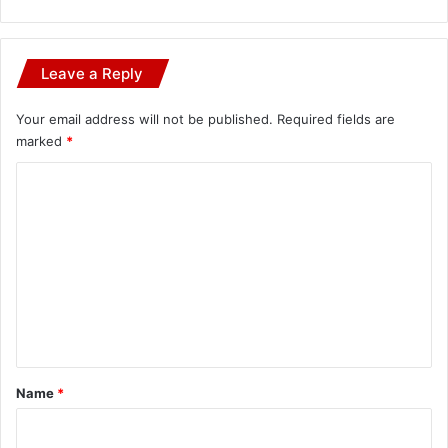
Leave a Reply
Your email address will not be published.
Required fields are
marked
*
C
o
m
m
e
n
t
*
Name
*