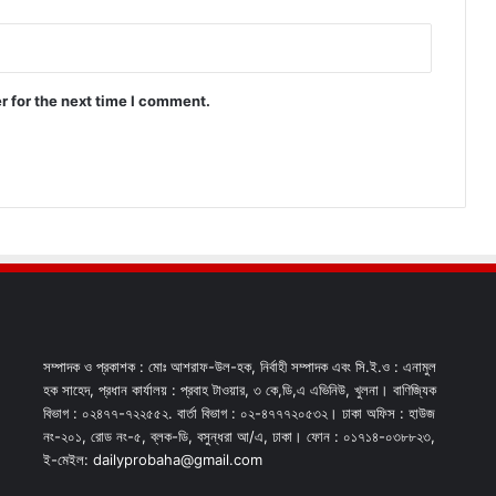
r for the next time I comment.
সম্পাদক ও প্রকাশক : মোঃ আশরাফ-উল-হক, নির্বাহী সম্পাদক এবং সি.ই.ও : এনামুল
হক সাহেদ, প্রধান কার্যালয় : প্রবাহ টাওয়ার, ৩ কে,ডি,এ এভিনিউ, খুলনা। বাণিজ্যিক
বিভাগ : ০২৪৭৭-৭২২৫৫২. বার্তা বিভাগ : ০২-৪৭৭৭২০৫৩২। ঢাকা অফিস : হাউজ
নং-২০১, রোড নং-৫, ব্লক-ডি, বসুন্ধরা আ/এ, ঢাকা। ফোন : ০১৭১৪-০৩৮৮২৩,
ই-মেইল: dailyprobaha@gmail.com