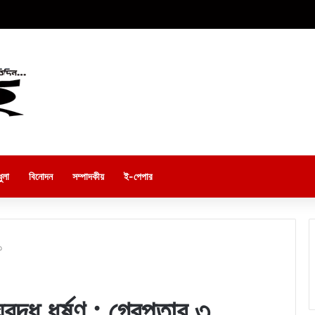
ুলা
বিনোদন
সম্পাদকীয়
ই-পেপার
৩
দ্ধ ধর্ষণ : গ্রেপ্তার ৩