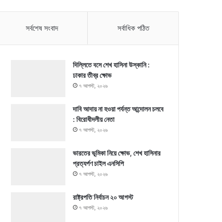
সর্বশেষ সংবাদ
সর্বাধিক পঠিত
দিল্লিতে বসে শেখ হাসিনা উস্কানি :
ঢাকার তীব্র ক্ষোভ
৭ আগস্ট, ২০২৬
দাবি আদায় না হওয়া পর্যন্ত আন্দোলন চলবে
: বিরোধীদলীয় নেতা
৭ আগস্ট, ২০২৬
ভারতের ভূমিকা নিয়ে ক্ষোভ, শেখ হাসিনার
প্রত্যর্পণ চাইল এনসিপি
৭ আগস্ট, ২০২৬
রাষ্ট্রপতি নির্বাচন ২০ আগস্ট
৭ আগস্ট, ২০২৬