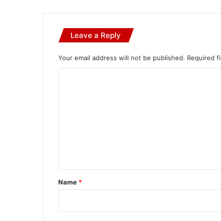
Leave a Reply
Your email address will not be published.
Required f
C
o
m
m
e
n
t
*
Name
*