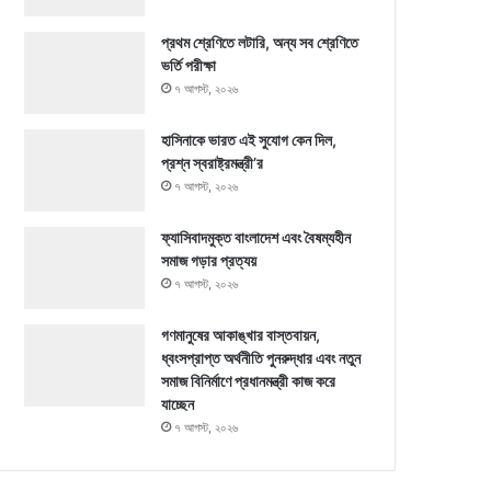
প্রথম শ্রেণিতে লটারি, অন্য সব শ্রেণিতে
ভর্তি পরীক্ষা
৭ আগস্ট, ২০২৬
হাসিনাকে ভারত এই সুযোগ কেন দিল,
প্রশ্ন স্বরাষ্ট্রমন্ত্রী’র
৭ আগস্ট, ২০২৬
ফ্যাসিবাদমুক্ত বাংলাদেশ এবং বৈষম্যহীন
সমাজ গড়ার প্রত্যয়
৭ আগস্ট, ২০২৬
গণমানুষের আকাঙ্খার বাস্তবায়ন,
ধ্বংসপ্রাপ্ত অর্থনীতি পুনরুদ্ধার এবং নতুন
সমাজ বিনির্মাণে প্রধানমন্ত্রী কাজ করে
যাচ্ছেন
৭ আগস্ট, ২০২৬