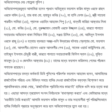
অভিযোগপত্র দেয় গোয়েন্দা পুলিশ।
অভিযোগপত্রভুক্ত আসামিরা হলেন প্রধান অভিযুক্ত ফয়সাল করিম মাসুদ ওরফে রাহুল
ওরফে দাউদ (৩৭), তার বাবা মো. হুমায়ুন কবির (৭০), মা হাসি বেগম (৬০), স্ত্রী সাহেদা
পারভীন সামিয়া (২৪), শ্যালক ওয়াহিদ আহমেদ শিপু (২৭), বান্ধবী মারিয়া আক্তার লিমা
(২১), মো. কবির (৩৩), মো. নুরুজ্জামান নোমানী ওরফে উজ্জ্বল (৩৪), ভারতে পালাতে
সহায়তার অভিযোগ থাকা সিবিয়ন দিউ (৩২), সঞ্জয় চিসিম (২৩), মো. আমিনুল ইসলাম
ওরফে রাজু (৩৭) ও হত্যায় ব্যবহৃত অস্ত্র-গুলি উদ্ধারের ঘটনায় গ্রেপ্তার মো. ফয়সাল
(২৫), মো. আলমগীর হোসেন ওরফে আলমগীর শেখ (২৬), সাবেক ওয়ার্ড কাউন্সিলার মো.
তাইজুল ইসলাম চৌধুরী বাপ্পী, ভারতে পালাতে সহায়তাকারী ফিলিপ স্নাল (৩২), মুক্তি
মাহমুদ (৫১) ও জেসমিন আক্তার (৪২)। তাদের মধ্যে ফয়সাল করিমসহ শেষের পাঁচজন
পলাতক রয়েছেন।
অভিযোগপত্রে তদন্ত কর্মকর্তা ডিবি পুলিশের পরিদর্শক ফয়সাল আহমেদ বলেন, আসামিদের
রাজনৈতিক পরিচয় এবং বিভিন্ন সময়ে হাদির দেওয়া রাজনৈতিক বক্তব্য বিশ্লেষণ করে
প্রাথমিকভাবে বোঝা গেছে, ‘রাজনৈতিক প্রতিহিংসার কারণেই’ হাদিকে গুলি করে হত্যা করা
হয়। এছাড়া আসন্ন ত্রয়োদশ সংসদ নির্বাচনকে ‘বাধাগ্রস্ত করতে’ এবং ভোটারদের মধ্যে
‘ভয়ভীতি তৈরি করতেই’ আসামি ফয়সাল করিম মাসুদ ও তার সহযোগীরা পূর্ব পরিকল্পিতভাবে
হাদির নির্বাচনি প্রচারে অনুপ্রবেশ করে বলে অভিযোগপত্রে তুলে ধরা হয়।