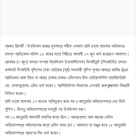
প্রবাহ রিপোর্ট : ইনকিলাব মঞ্চের মুখপাত্র শরীফ ওসমান হাদি হত্যা মামলার অধিকতর
তদন্ত প্রতিবেদন দাখিল ১৫ বারের মতো পিছিয়ে আগামী ১৭ জুন ধার্য করেছেন আদালত।
রোববার (৭ জুন) তদন্ত সংস্থা ক্রিমিনাল ইনভেস্টিগেশন ডিপার্টমেন্ট (সিআইডি) তদন্ত
কর্মকর্তা সিআইডি পুলিশের ঢাকা মেট্রোর (পূর্ব) সহকারী পুলিশ সুপার আবদুর কাদির ভূঁঞা
প্রতিবেদন জমা দিতে না পারায় ঢাকার ঢাকার এডিশনাল চিফ মেট্রোপলিটন ম্যাজিস্ট্রেট
মো. সেফাতুল্লাহ এদিন ধার্য করেন। প্রসিকিউশন বিভাগের এসআই রুকনুজ্জামান বিষয়টি
নিশ্চিত করেন।
হাদি হত্যা মামলায় ১৭ জনকে অভিযুক্ত করে গত ৬ জানুয়ারি অভিযোগপত্র দেয় ডিবি
পুলিশ। কিন্তু অভিযোগপত্রে সন্তুষ্ট নয় ইনকিলাব মঞ্চ।
গত ১২ জানুয়ারি মামলাটি শুনানির জন্য ছিল। আবদুল্লাহ আল জাবের সেদিন
অভিযোগপত্র পর্যালোচনার জন্য দুদিন সময় চান। আদালত তা মঞ্জুর করে ১৫ জানুয়ারি
অভিযোগপত্র গ্রহণের দিন ধার্য করেন।‎