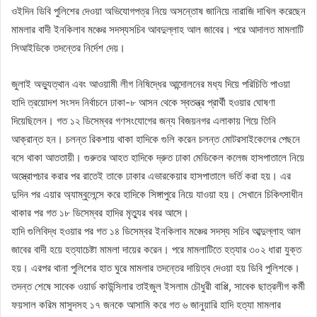
ওইদিন ডিবি পুলিশের দেওয়া অভিযোগপত্র নিয়ে অসন্তোষ জানিয়ে নারাজি দাখিল করেছেন
মামলার বাদী ইনকিলাব মঞ্চের সদস্যসচিব আবদুল্লাহ আল জাবের। পরে আদালত মামলাটি
সিআইডিকে তদন্তের নির্দেশ দেয়।
‎জুলাই অভ্যুত্থান এবং আওয়ামী লীগ নিষিদ্ধের আন্দোলনের মধ্য দিয়ে পরিচিতি পাওয়া
হাদি ত্রয়োদশ সংসদ নির্বাচনে ঢাকা-৮ আসন থেকে স্বতন্ত্র প্রার্থী হওয়ার ঘোষণা
দিয়েছিলেন। গত ১২ ডিসেম্বর গণসংযোগের জন্য বিজয়নগর এলাকায় গিয়ে তিনি
আক্রান্ত হন। চলন্ত রিকশায় থাকা হাদিকে গুলি করেন চলন্ত মোটরসাইকেলের পেছনে
বসে থাকা আততায়ী। গুরুতর আহত হাদিকে দ্রুত ঢাকা মেডিকেল কলেজ হাসপাতালে নিয়ে
অস্ত্রোপচার করার পর রাতেই তাকে ঢাকার এভারকেয়ার হাসপাতালে ভর্তি করা হয়। এর
দুদিন পর এয়ার অ্যাম্বুলেন্সে করে হাদিকে সিঙ্গাপুরে নিয়ে যাওয়া হয়। সেখানে চিকিৎসাধীন
থাকার পর গত ১৮ ডিসেম্বর হাদির মৃত্যুর খবর আসে।
হাদি গুলিবিদ্ধ হওয়ার পর গত ১৪ ডিসেম্বর ইনকিলাব মঞ্চের সদস্য সচিব আব্দুল্লাহ আল
জাবের বাদী হয়ে হত্যাচেষ্টা মামলা দায়ের করেন। পরে মামলাটিতে হত্যার ৩০২ ধারা যুক্ত
হয়। এরপর থানা পুলিশের হাত ঘুরে মামলার তদন্তের দায়িত্ব দেওয়া হয় ডিবি পুলিশকে।
তদন্ত শেষে সাবেক ওয়ার্ড কাউন্সিলার তাইজুল ইসলাম চৌধুরী বাপ্পি, সাবেক ছাত্রলীগ কর্মী
ফয়সাল করিম মাসুদসহ ১৭ জনকে আসামি করে গত ৬ জানুয়ারি হাদি হত্যা মামলার