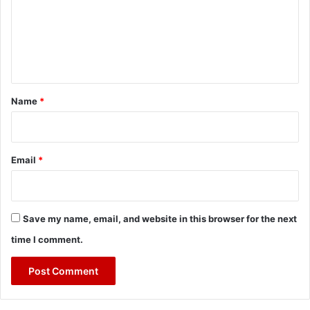
m
e
n
t
*
Name
*
Email
*
Save my name, email, and website in this browser for the next
time I comment.