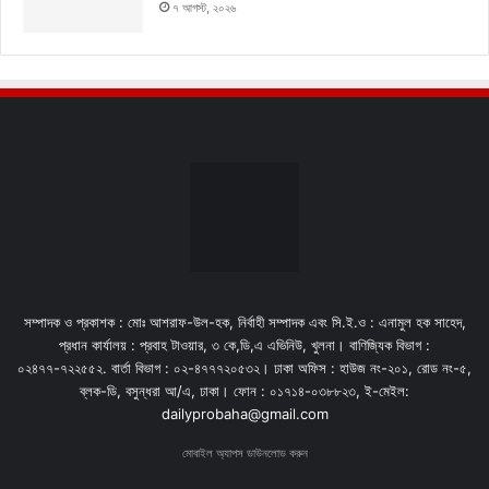
৭ আগস্ট, ২০২৬
সম্পাদক ও প্রকাশক : মোঃ আশরাফ-উল-হক, নির্বাহী সম্পাদক এবং সি.ই.ও : এনামুল হক সাহেদ,
প্রধান কার্যালয় : প্রবাহ টাওয়ার, ৩ কে,ডি,এ এভিনিউ, খুলনা। বাণিজ্যিক বিভাগ :
০২৪৭৭-৭২২৫৫২. বার্তা বিভাগ : ০২-৪৭৭৭২০৫৩২। ঢাকা অফিস : হাউজ নং-২০১, রোড নং-৫,
ব্লক-ডি, বসুন্ধরা আ/এ, ঢাকা। ফোন : ০১৭১৪-০৩৮৮২৩, ই-মেইল:
dailyprobaha@gmail.com
মোবাইল অ্যাপস ডাউনলোড করুন