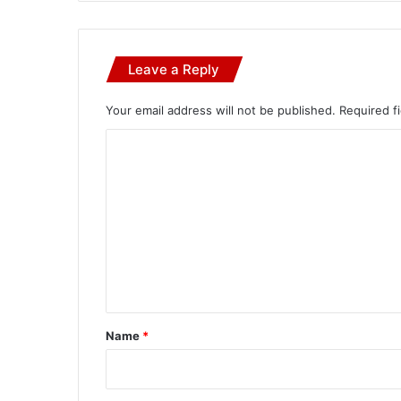
Leave a Reply
Your email address will not be published.
Required f
C
o
m
m
e
n
t
*
Name
*