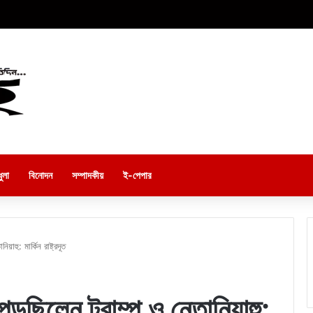
ুলা
বিনোদন
সম্পাদকীয়
ই-পেপার
াহু: মার্কিন রাষ্ট্রদূত
পড়ছিলেন ট্রাম্প ও নেতানিয়াহু: