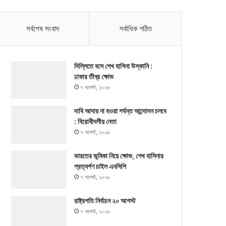
সর্বশেষ সংবাদ
সর্বাধিক পঠিত
দিল্লিতে বসে শেখ হাসিনা উস্কানি :
ঢাকার তীব্র ক্ষোভ
৭ আগস্ট, ২০২৬
দাবি আদায় না হওয়া পর্যন্ত আন্দোলন চলবে
: বিরোধীদলীয় নেতা
৭ আগস্ট, ২০২৬
ভারতের ভূমিকা নিয়ে ক্ষোভ, শেখ হাসিনার
প্রত্যর্পণ চাইল এনসিপি
৭ আগস্ট, ২০২৬
রাষ্ট্রপতি নির্বাচন ২০ আগস্ট
৭ আগস্ট, ২০২৬