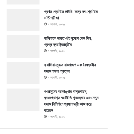
প্রথম শ্রেণিতে লটারি, অন্য সব শ্রেণিতে
ভর্তি পরীক্ষা
৭ আগস্ট, ২০২৬
হাসিনাকে ভারত এই সুযোগ কেন দিল,
প্রশ্ন স্বরাষ্ট্রমন্ত্রী’র
৭ আগস্ট, ২০২৬
ফ্যাসিবাদমুক্ত বাংলাদেশ এবং বৈষম্যহীন
সমাজ গড়ার প্রত্যয়
৭ আগস্ট, ২০২৬
গণমানুষের আকাঙ্খার বাস্তবায়ন,
ধ্বংসপ্রাপ্ত অর্থনীতি পুনরুদ্ধার এবং নতুন
সমাজ বিনির্মাণে প্রধানমন্ত্রী কাজ করে
যাচ্ছেন
৭ আগস্ট, ২০২৬