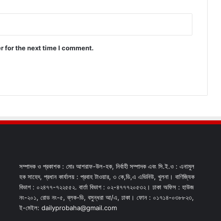
r for the next time I comment.
সম্পাদক ও প্রকাশক : মোঃ আশরাফ-উল-হক, নির্বাহী সম্পাদক এবং সি.ই.ও : এনামুল
হক সাহেদ, প্রধান কার্যালয় : প্রবাহ টাওয়ার, ৩ কে,ডি,এ এভিনিউ, খুলনা। বাণিজ্যিক
বিভাগ : ০২৪৭৭-৭২২৫৫২. বার্তা বিভাগ : ০২-৪৭৭৭২০৫৩২। ঢাকা অফিস : হাউজ
নং-২০১, রোড নং-৫, ব্লক-ডি, বসুন্ধরা আ/এ, ঢাকা। ফোন : ০১৭১৪-০৩৮৮২৩,
ই-মেইল: dailyprobaha@gmail.com