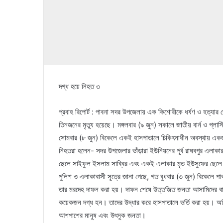
দগ্ধ হয়ে নিহত ৩
প্রবাহ রিপোর্ট : পাবনা সদর উপজেলায় এক কিশোরীকে ধর্ষণ ও হত্যার
তিনজনের মৃত্যু হয়েছে। মঙ্গলবার (৯ জুন) সকালে জাতীয় বার্ন ও প্লাস
সোমবার (৮ জুন) বিকেলে একই হাসপাতালে চিকিৎসাধীন অবস্থায় একজ
নিহতরা হলেন- সদর উপজেলার ভাঁড়ারা ইউনিয়নের পূর্ব রাঘবপুর এলাকার 
ছেলে সাইফুল ইসলাম সাব্বির এবং একই এলাকার মৃত ইউসুফের ছেলে
পুলিশ ও এলাকাবাসী সূত্রে জানা গেছে, গত বুধবার (৩ জুন) বিকেলে পা
তার মরদেহ দাফন করা হয়। দাফন শেষে উত্তজিত জনতা আসামিদের বাড়
কয়েকজন দগ্ধ হন। তাদের উদ্ধার করে হাসপাতালে ভর্তি করা হয়। অগ্
আশপাশের মানুষ এবং উৎসুক জনতা।