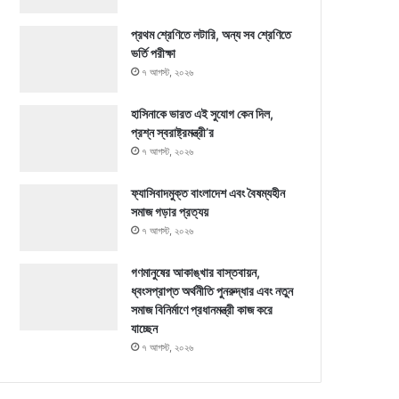
প্রথম শ্রেণিতে লটারি, অন্য সব শ্রেণিতে
ভর্তি পরীক্ষা
৭ আগস্ট, ২০২৬
হাসিনাকে ভারত এই সুযোগ কেন দিল,
প্রশ্ন স্বরাষ্ট্রমন্ত্রী’র
৭ আগস্ট, ২০২৬
ফ্যাসিবাদমুক্ত বাংলাদেশ এবং বৈষম্যহীন
সমাজ গড়ার প্রত্যয়
৭ আগস্ট, ২০২৬
গণমানুষের আকাঙ্খার বাস্তবায়ন,
ধ্বংসপ্রাপ্ত অর্থনীতি পুনরুদ্ধার এবং নতুন
সমাজ বিনির্মাণে প্রধানমন্ত্রী কাজ করে
যাচ্ছেন
৭ আগস্ট, ২০২৬