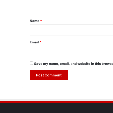
n
t
*
Name
*
Email
*
Save my name, email, and website in this browse