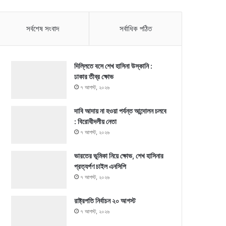
সর্বশেষ সংবাদ
সর্বাধিক পঠিত
দিল্লিতে বসে শেখ হাসিনা উস্কানি :
ঢাকার তীব্র ক্ষোভ
৭ আগস্ট, ২০২৬
দাবি আদায় না হওয়া পর্যন্ত আন্দোলন চলবে
: বিরোধীদলীয় নেতা
৭ আগস্ট, ২০২৬
ভারতের ভূমিকা নিয়ে ক্ষোভ, শেখ হাসিনার
প্রত্যর্পণ চাইল এনসিপি
৭ আগস্ট, ২০২৬
রাষ্ট্রপতি নির্বাচন ২০ আগস্ট
৭ আগস্ট, ২০২৬