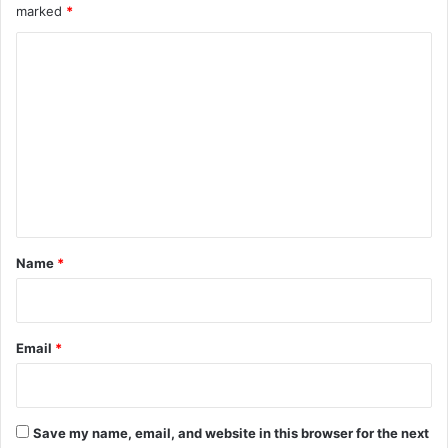
marked
*
C
o
m
m
e
n
t
*
Name
*
Email
*
Save my name, email, and website in this browser for the next