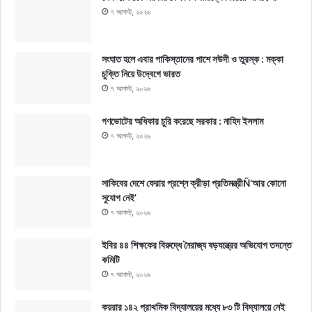
৭ আগস্ট, ২০২৬
সংঘাত হলে এবার পাকিস্তানের পাশে সউদী ও তুরস্ক : মক্কা
চুক্তি নিয়ে উদ্বেগে ভারত
৭ আগস্ট, ২০২৬
গণভোটের অধিকার চুরি করেছে সরকার : নাহিদ ইসলাম
৭ আগস্ট, ২০২৬
সাকিবের দেশে ফেরার প্রশ্নে ক্রীড়া প্রতিমন্ত্রীÑ‘আর কোনো
সুযোগ নেই’
৭ আগস্ট, ২০২৬
ইবির ৪৪ শিক্ষকের বিরুদ্ধে নৈরাজ্য ষড়যন্ত্রের অভিযোগ তদন্তে
কমিটি
৭ আগস্ট, ২০২৬
কয়রার ১৪২ প্রাথমিক বিদ্যালয়ের মধ্যে ৮৩ টি বিদ্যালয়ে নেই