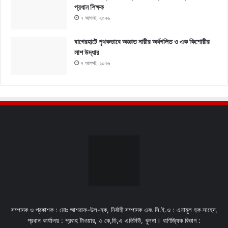
প্রধান শিক্ষক
৭ আগস্ট, ২০২৬
বাগেরহাটে পৃথকভাবে অজ্ঞাত নারীর অর্ধগলিত ও এক কিশোরীর
লাশ উদ্ধার
৭ আগস্ট, ২০২৬
সম্পাদক ও প্রকাশক : মোঃ আশরাফ-উল-হক, নির্বাহী সম্পাদক এবং সি.ই.ও : এনামুল হক সাহেদ,
প্রধান কার্যালয় : প্রবাহ টাওয়ার, ৩ কে,ডি,এ এভিনিউ, খুলনা। বাণিজ্যিক বিভাগ :