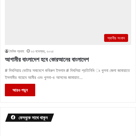
স্থানীয় সংবাদ
দৈনিক প্রবাহ
২৩ নভেম্বর, ২০২৫
আগামীর বাংলাদেশ হবে কোরআনের বাংলাদেশ
# দিঘলিয়ায় ভোটার সমাবেশে কবিরুল ইসলাম # দিঘলিয়া প্রতিনিধি ঃ খুলনা জেলা জামায়াতে
ইসলামীর নায়েবে আমীর এবং খুলনা-৪ আসনের জামায়াত…
আরও পড়ুন
ফেসবুকে সাথে থাকুন