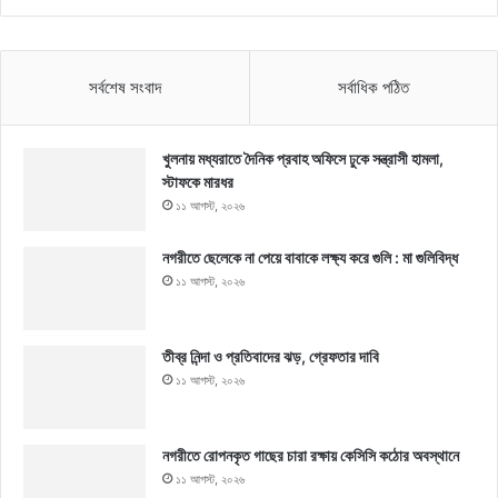
সর্বশেষ সংবাদ
সর্বাধিক পঠিত
খুলনায় মধ্যরাতে দৈনিক প্রবাহ অফিসে ঢুকে সন্ত্রাসী হামলা,
স্টাফকে মারধর
১১ আগস্ট, ২০২৬
নগরীতে ছেলেকে না পেয়ে বাবাকে লক্ষ্য করে গুলি : মা গুলিবিদ্ধ
১১ আগস্ট, ২০২৬
তীব্র নিন্দা ও প্রতিবাদের ঝড়, গ্রেফতার দাবি
১১ আগস্ট, ২০২৬
নগরীতে রোপনকৃত গাছের চারা রক্ষায় কেসিসি কঠোর অবস্থানে
১১ আগস্ট, ২০২৬