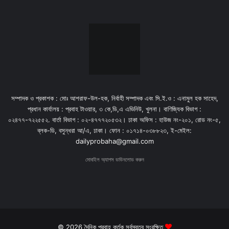
সম্পাদক ও প্রকাশক : মোঃ আশরাফ-উল-হক, নির্বাহী সম্পাদক এবং সি.ই.ও : এনামুল হক সাহেদ,
প্রধান কার্যালয় : প্রবাহ টাওয়ার, ৩ কে,ডি,এ এভিনিউ, খুলনা। বাণিজ্যিক বিভাগ :
০২৪৭৭-৭২২৫৫২. বার্তা বিভাগ : ০২-৪৭৭৭২০৫৩২। ঢাকা অফিস : হাউজ নং-২০১, রোড নং-৫,
ব্লক-ডি, বসুন্ধরা আ/এ, ঢাকা। ফোন : ০১৭১৪-০৩৮৮২৩, ই-মেইল:
dailyprobaha@gmail.com
মোবাইল অ্যাপস ডাউনলোড করুন
© 2026 দৈনিক প্রবাহ কর্তৃক সর্বস্বত্ব সংরক্ষিত