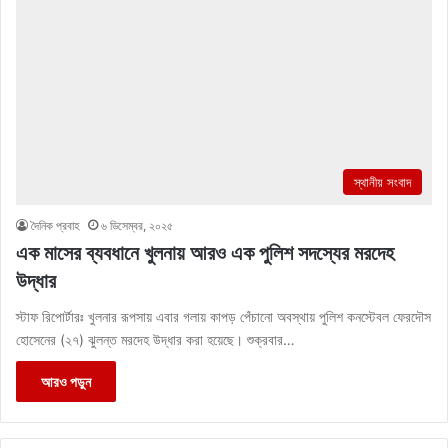
স্থানীয় সংবাদ
দৈনিক প্রবাহ
৬ ডিসেম্বর, ২০২৫
এক মাসের ব্যবধানে খুলনায় আরও এক পুলিশ সদস্যের মরদেহ
উদ্ধার
স্টাফ রিপোর্টারঃ খুলনার রূপসায় এবার গলায় কাপড় পেঁচানো অবস্থায় পুলিশ কনস্টেবল ফেরদৌস
হোসেনের (২৭) ঝুলন্ত মরদেহ উদ্ধার করা হয়েছে। শুক্রবার…
আরও পড়ুন