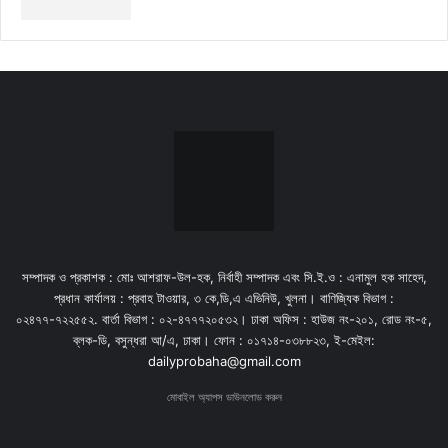
সম্পাদক ও প্রকাশক : মোঃ আশরাফ-উল-হক, নির্বাহী সম্পাদক এবং সি.ই.ও : এনামুল হক সাহেদ,
প্রধান কার্যালয় : প্রবাহ টাওয়ার, ৩ কে,ডি,এ এভিনিউ, খুলনা। বাণিজ্যিক বিভাগ :
০২৪৭৭-৭২২৫৫২. বার্তা বিভাগ : ০২-৪৭৭৭২০৫৩২। ঢাকা অফিস : হাউজ নং-২০১, রোড নং-৫,
ব্লক-ডি, বসুন্ধরা আ/এ, ঢাকা। ফোন : ০১৭১৪-০৩৮৮২৩, ই-মেইল:
dailyprobaha@gmail.com
মোবাইল অ্যাপস ডাউনলোড করুন