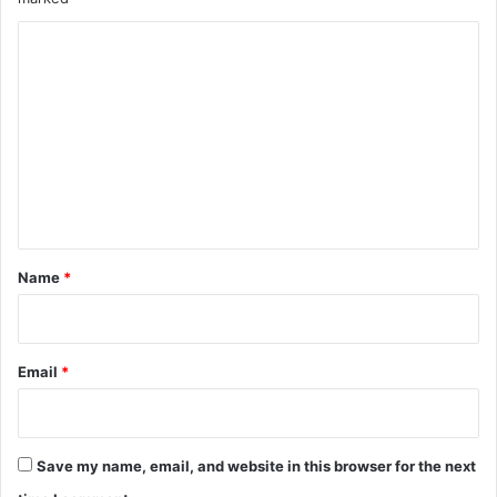
C
o
m
m
e
n
t
*
Name
*
Email
*
Save my name, email, and website in this browser for the next