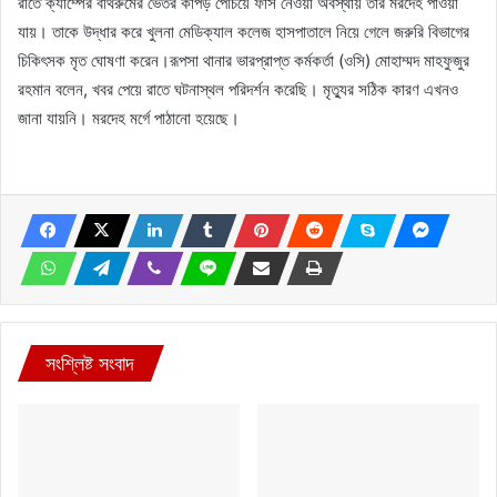
রাতে ক্যাম্পের বাথরুমের ভেতর কাপড় পেঁচিয়ে ফাঁস নেওয়া অবস্থায় তার মরদেহ পাওয়া
যায়। তাকে উদ্ধার করে খুলনা মেডিক্যাল কলেজ হাসপাতালে নিয়ে গেলে জরুরি বিভাগের
চিকিৎসক মৃত ঘোষণা করেন।রূপসা থানার ভারপ্রাপ্ত কর্মকর্তা (ওসি) মোহাম্মদ মাহফুজুর
রহমান বলেন, খবর পেয়ে রাতে ঘটনাস্থল পরিদর্শন করেছি। মৃত্যুর সঠিক কারণ এখনও
জানা যায়নি। মরদেহ মর্গে পাঠানো হয়েছে।
সংশ্লিষ্ট সংবাদ