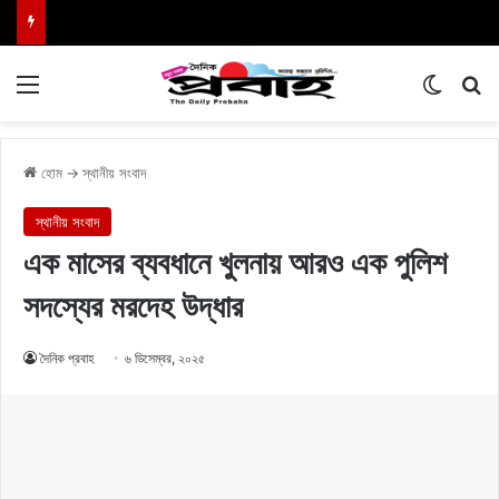
Menu
Switch
এখা
হোম
→
স্থানীয় সংবাদ
স্থানীয় সংবাদ
এক মাসের ব্যবধানে খুলনায় আরও এক পুলিশ
সদস্যের মরদেহ উদ্ধার
দৈনিক প্রবাহ
৬ ডিসেম্বর, ২০২৫