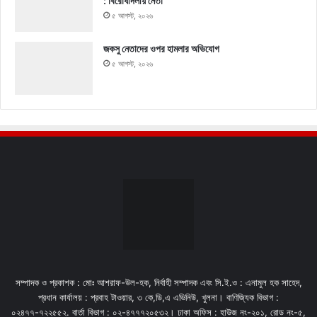
: বিরোধীদলীয় নেতা
৫ আগস্ট, ২০২৬
জকসু নেতাদের ওপর হামলার অভিযোগ
৫ আগস্ট, ২০২৬
সম্পাদক ও প্রকাশক : মোঃ আশরাফ-উল-হক, নির্বাহী সম্পাদক এবং সি.ই.ও : এনামুল হক সাহেদ,
প্রধান কার্যালয় : প্রবাহ টাওয়ার, ৩ কে,ডি,এ এভিনিউ, খুলনা। বাণিজ্যিক বিভাগ :
০২৪৭৭-৭২২৫৫২. বার্তা বিভাগ : ০২-৪৭৭৭২০৫৩২। ঢাকা অফিস : হাউজ নং-২০১, রোড নং-৫,