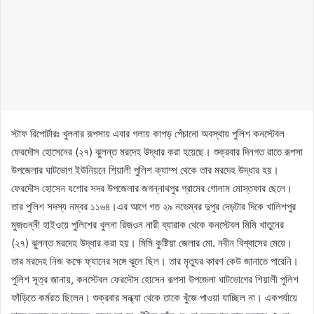
স্টাফ রিপোর্টারঃ খুলনার রূপসায় এবার গলায় কাপড় পেঁচানো অবস্থায় পুলিশ কনস্টেবল
ফেরদৌস হোসেনের (২৭) ঝুলন্ত মরদেহ উদ্ধার করা হয়েছে। শুক্রবার দিনগত রাতে রূপসা
উপজেলার ঘাটভোগ ইউনিয়নে শিয়ালী পুলিশ ক্যাম্প থেকে তার মরদেহ উদ্ধার হয়।
ফেরদৌস হোসেন যশোর সদর উপজেলার জগন্নাথপুর গ্রামের গোলাম মোস্তফার ছেলে।
তার পুলিশ সদস্য নম্বর ১১৬৪।এর আগে গত ২৯ নভেম্বর দুপুর দেড়টার দিকে খালিশপুর
মুজগুন্নী হাইওয়ে পুলিশের খুলনা রিজওন নারী ব্যারাক থেকে কনস্টেবল মিমি খাতুনের
(২৭) ঝুলন্ত মরদেহ উদ্ধার করা হয়। মিমি কুষ্টিয়া জেলার মো. নবীন বিশ্বাসের মেয়ে।
তার মরদেহ নিজ কক্ষে ফ্যানের সঙ্গে ঝুলে ছিল। তার মৃত্যুর কারণ কেউ জানাতে পারেনি।
পুলিশ সূত্র জানায়, কনস্টেবল ফেরদৌস হোসেন রূপসা উপজেলা ঘাটভোগের শিয়ালী পুলিশ
ফাঁড়িতে কর্মরত ছিলেন। শুক্রবার সন্ধ্যা থেকে তাকে খুঁজে পাওয়া যাচ্ছিল না। একপর্যায়ে