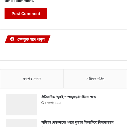
time I comment.
ফেসবুকে সাথে থাকুন
সর্বশেষ সংবাদ
সর্বাধিক পঠিত
ঐতিহাসিক ‘জুলাই গণঅভ্যুত্থান দিবস’ আজ
৫ আগস্ট, ২০২৬
হাসিনার দেশত্যাগের খবরে খুলনার শিববাড়িতে বিজয়োল্লাস