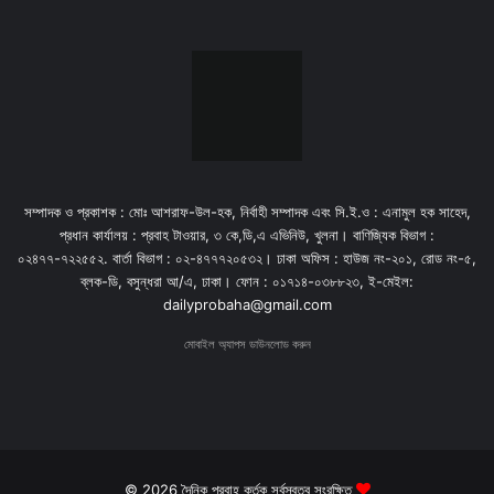
সম্পাদক ও প্রকাশক : মোঃ আশরাফ-উল-হক, নির্বাহী সম্পাদক এবং সি.ই.ও : এনামুল হক সাহেদ,
প্রধান কার্যালয় : প্রবাহ টাওয়ার, ৩ কে,ডি,এ এভিনিউ, খুলনা। বাণিজ্যিক বিভাগ :
০২৪৭৭-৭২২৫৫২. বার্তা বিভাগ : ০২-৪৭৭৭২০৫৩২। ঢাকা অফিস : হাউজ নং-২০১, রোড নং-৫,
ব্লক-ডি, বসুন্ধরা আ/এ, ঢাকা। ফোন : ০১৭১৪-০৩৮৮২৩, ই-মেইল:
dailyprobaha@gmail.com
মোবাইল অ্যাপস ডাউনলোড করুন
© 2026 দৈনিক প্রবাহ কর্তৃক সর্বস্বত্ব সংরক্ষিত