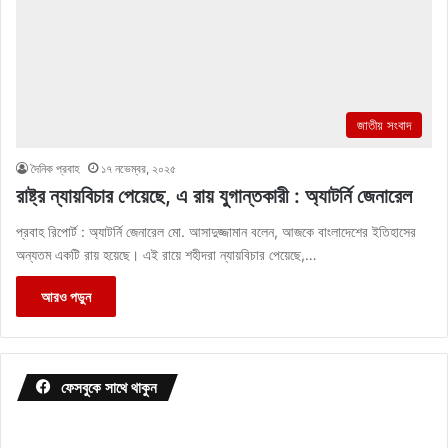
জাতীয় সংবাদ
দৈনিক প্রবাহ
১৭ নভেম্বর, ২০২৫
রাষ্ট্র ন্যায়বিচার পেয়েছে, এ রায় যুগান্তকারী : অ্যাটর্নি জেনারেল
প্রবাহ রিপোর্ট : অ্যাটর্নি জেনারেল মো. আসাদুজ্জামান বলেন, আজকে বাংলাদেশের ইতিহাসের
অন্যতম একটি রায় হয়েছে। এই রায়ে শহীদরা ন্যায়বিচার পেয়েছে,…
আরও পড়ুন
ফেসবুকে সাথে থাকুন