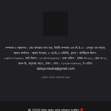
সম্পাদক ও প্রকাশক : মোঃ আশরাফ-উল-হক, নির্বাহী সম্পাদক এবং সি.ই.ও : এনামুল হক সাহেদ,
প্রধান কার্যালয় : প্রবাহ টাওয়ার, ৩ কে,ডি,এ এভিনিউ, খুলনা। বাণিজ্যিক বিভাগ :
০২৪৭৭-৭২২৫৫২. বার্তা বিভাগ : ০২-৪৭৭৭২০৫৩২। ঢাকা অফিস : হাউজ নং-২০১, রোড নং-৫,
ব্লক-ডি, বসুন্ধরা আ/এ, ঢাকা। ফোন : ০১৭১৪-০৩৮৮২৩, ই-মেইল:
dailyprobaha@gmail.com
মোবাইল অ্যাপস ডাউনলোড করুন
© 2026 দৈনিক প্রবাহ কর্তৃক সর্বস্বত্ব সংরক্ষিত