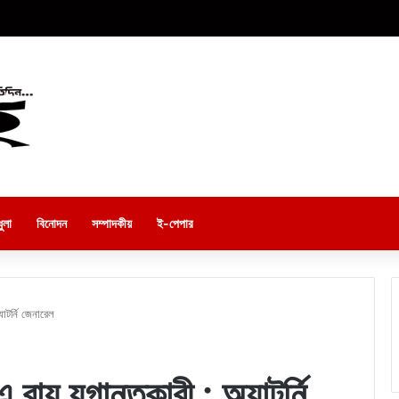
ুলা
বিনোদন
সম্পাদকীয়
ই-পেপার
যাটর্নি জেনারেল
এ রায় যুগান্তকারী : অ্যাটর্নি