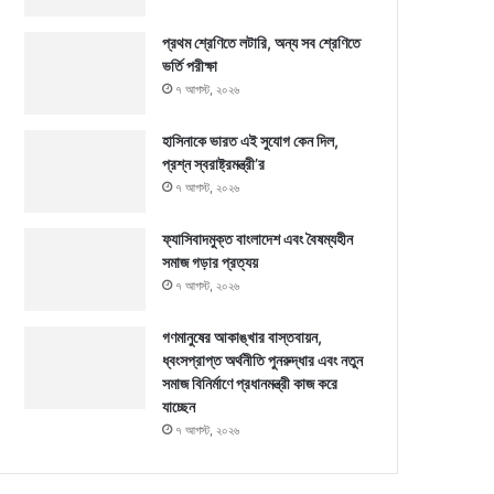
প্রথম শ্রেণিতে লটারি, অন্য সব শ্রেণিতে
ভর্তি পরীক্ষা
৭ আগস্ট, ২০২৬
হাসিনাকে ভারত এই সুযোগ কেন দিল,
প্রশ্ন স্বরাষ্ট্রমন্ত্রী’র
৭ আগস্ট, ২০২৬
ফ্যাসিবাদমুক্ত বাংলাদেশ এবং বৈষম্যহীন
সমাজ গড়ার প্রত্যয়
৭ আগস্ট, ২০২৬
গণমানুষের আকাঙ্খার বাস্তবায়ন,
ধ্বংসপ্রাপ্ত অর্থনীতি পুনরুদ্ধার এবং নতুন
সমাজ বিনির্মাণে প্রধানমন্ত্রী কাজ করে
যাচ্ছেন
৭ আগস্ট, ২০২৬