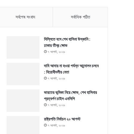
সর্বশেষ সংবাদ
সর্বাধিক পঠিত
দিল্লিতে বসে শেখ হাসিনা উস্কানি :
ঢাকার তীব্র ক্ষোভ
৭ আগস্ট, ২০২৬
দাবি আদায় না হওয়া পর্যন্ত আন্দোলন চলবে
: বিরোধীদলীয় নেতা
৭ আগস্ট, ২০২৬
ভারতের ভূমিকা নিয়ে ক্ষোভ, শেখ হাসিনার
প্রত্যর্পণ চাইল এনসিপি
৭ আগস্ট, ২০২৬
রাষ্ট্রপতি নির্বাচন ২০ আগস্ট
৭ আগস্ট, ২০২৬