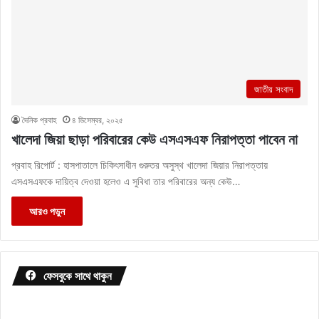
জাতীয় সংবাদ
দৈনিক প্রবাহ
৪ ডিসেম্বর, ২০২৫
খালেদা জিয়া ছাড়া পরিবারের কেউ এসএসএফ নিরাপত্তা পাবেন না
প্রবাহ রিপোর্ট : হাসপাতালে চিকিৎসাধীন গুরুতর অসুস্থ খালেদা জিয়ার নিরাপত্তায়
এসএসএফকে দায়িত্ব দেওয়া হলেও এ সুবিধা তার পরিবারের অন্য কেউ…
আরও পড়ুন
ফেসবুকে সাথে থাকুন