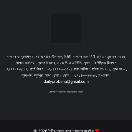
সম্পাদক ও প্রকাশক : মোঃ আশরাফ-উল-হক, নির্বাহী সম্পাদক এবং সি.ই.ও : এনামুল হক সাহেদ,
প্রধান কার্যালয় : প্রবাহ টাওয়ার, ৩ কে,ডি,এ এভিনিউ, খুলনা। বাণিজ্যিক বিভাগ :
০২৪৭৭-৭২২৫৫২. বার্তা বিভাগ : ০২-৪৭৭৭২০৫৩২। ঢাকা অফিস : হাউজ নং-২০১, রোড নং-৫,
ব্লক-ডি, বসুন্ধরা আ/এ, ঢাকা। ফোন : ০১৭১৪-০৩৮৮২৩, ই-মেইল:
dailyprobaha@gmail.com
মোবাইল অ্যাপস ডাউনলোড করুন
© 2026 দৈনিক প্রবাহ কর্তৃক সর্বস্বত্ব সংরক্ষিত