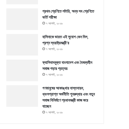
প্রথম শ্রেণিতে লটারি, অন্য সব শ্রেণিতে
ভর্তি পরীক্ষা
৭ আগস্ট, ২০২৬
হাসিনাকে ভারত এই সুযোগ কেন দিল,
প্রশ্ন স্বরাষ্ট্রমন্ত্রী’র
৭ আগস্ট, ২০২৬
ফ্যাসিবাদমুক্ত বাংলাদেশ এবং বৈষম্যহীন
সমাজ গড়ার প্রত্যয়
৭ আগস্ট, ২০২৬
গণমানুষের আকাঙ্খার বাস্তবায়ন,
ধ্বংসপ্রাপ্ত অর্থনীতি পুনরুদ্ধার এবং নতুন
সমাজ বিনির্মাণে প্রধানমন্ত্রী কাজ করে
যাচ্ছেন
৭ আগস্ট, ২০২৬