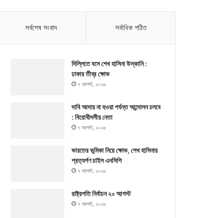
সর্বশেষ সংবাদ
সর্বাধিক পঠিত
দিল্লিতে বসে শেখ হাসিনা উস্কানি :
ঢাকার তীব্র ক্ষোভ
৭ আগস্ট, ২০২৬
দাবি আদায় না হওয়া পর্যন্ত আন্দোলন চলবে
: বিরোধীদলীয় নেতা
৭ আগস্ট, ২০২৬
ভারতের ভূমিকা নিয়ে ক্ষোভ, শেখ হাসিনার
প্রত্যর্পণ চাইল এনসিপি
৭ আগস্ট, ২০২৬
রাষ্ট্রপতি নির্বাচন ২০ আগস্ট
৭ আগস্ট, ২০২৬