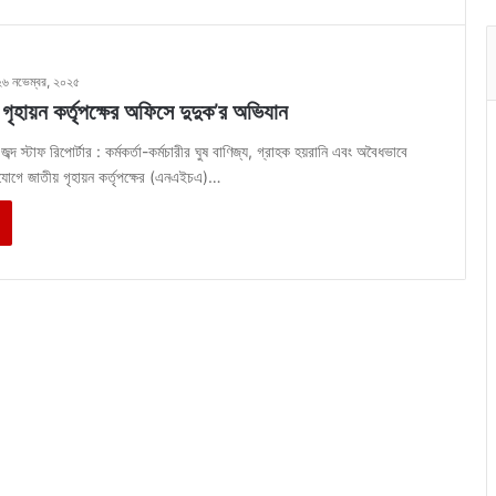
২৬ নভেম্বর, ২০২৫
গৃহায়ন কর্তৃপক্ষের অফিসে দুদুক’র অভিযান
ব্দ স্টাফ রিপোর্টার : কর্মকর্তা-কর্মচারীর ঘুষ বাণিজ্য, গ্রাহক হয়রানি এবং অবৈধভাবে
যোগে জাতীয় গৃহায়ন কর্তৃপক্ষের (এনএইচএ)…