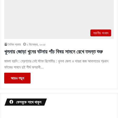
স্থানীয় সংবাদ
দৈনিক প্রবাহ
২ ডিসেম্বর, ২০২৫
খুলনায় জোড়া খুনের ঘটনায় পাঁচ বিষয় সামনে রেখে তদন্ত শুরু
মামলা হয়নি : গ্রেপ্তার নেই স্টাফ রিপোর্টার : খুলনা জেলা ও দায়রা জজ আদালতের প্রধান
ফটকের সামনে দুই শীর্ষ অপরাধী…
আরও পড়ুন
ফেসবুকে সাথে থাকুন