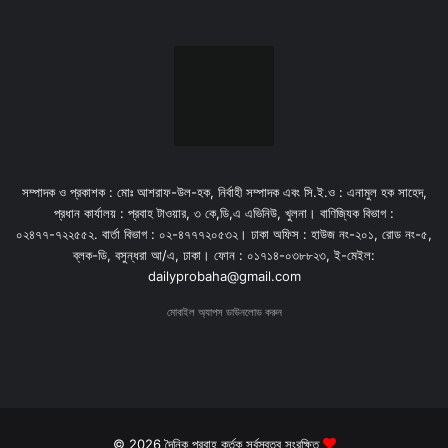
সম্পাদক ও প্রকাশক : মোঃ আশরাফ-উল-হক, নির্বাহী সম্পাদক এবং সি.ই.ও : এনামুল হক সাহেদ,
প্রধান কার্যালয় : প্রবাহ টাওয়ার, ৩ কে,ডি,এ এভিনিউ, খুলনা। বাণিজ্যিক বিভাগ :
০২৪৭৭-৭২২৫৫২. বার্তা বিভাগ : ০২-৪৭৭৭২০৫৩২। ঢাকা অফিস : হাউজ নং-২০১, রোড নং-৫,
ব্লক-ডি, বসুন্ধরা আ/এ, ঢাকা। ফোন : ০১৭১৪-০৩৮৮২৩, ই-মেইল:
dailyprobaha@gmail.com
মোবাইল অ্যাপস ডাউনলোড করুন
© 2026 দৈনিক প্রবাহ কর্তৃক সর্বস্বত্ব সংরক্ষিত