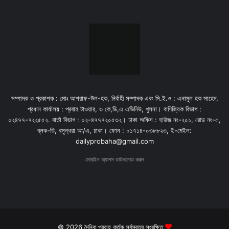
সম্পাদক ও প্রকাশক : মোঃ আশরাফ-উল-হক, নির্বাহী সম্পাদক এবং সি.ই.ও : এনামুল হক সাহেদ,
প্রধান কার্যালয় : প্রবাহ টাওয়ার, ৩ কে,ডি,এ এভিনিউ, খুলনা। বাণিজ্যিক বিভাগ :
০২৪৭৭-৭২২৫৫২. বার্তা বিভাগ : ০২-৪৭৭৭২০৫৩২। ঢাকা অফিস : হাউজ নং-২০১, রোড নং-৫,
ব্লক-ডি, বসুন্ধরা আ/এ, ঢাকা। ফোন : ০১৭১৪-০৩৮৮২৩, ই-মেইল:
dailyprobaha@gmail.com
মোবাইল অ্যাপস ডাউনলোড করুন
© 2026 দৈনিক প্রবাহ কর্তৃক সর্বস্বত্ব সংরক্ষিত