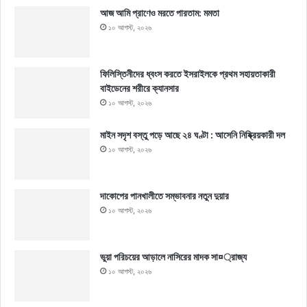
আজ আমি প্রাণেও মরতে পারতাম: মমতা
১০ আগস্ট, ২০২৬
ফিলিস্তিনীদের ধ্বংস করতে ইসরাইলকে প্রথম সহায়তাকারী
বাইডেনের শরীরে ক্যানসার
১০ আগস্ট, ২০২৬
মাইন সদৃশ বস্তু পড়ে আছে ২৪ ঘণ্টা : আসেনি নিষ্ক্রিয়কারী দল
১০ আগস্ট, ২০২৬
দাকোপের পানখালীতে সম্ভাবনার নতুন দুয়ার
১০ আগস্ট, ২০২৬
ভুয়া পরিচয়ের আড়ালে নাসিরের মাদক সা¤্রাজ্য
১০ আগস্ট, ২০২৬