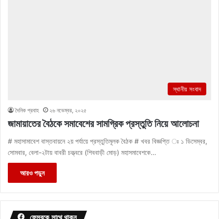
স্থানীয় সংবাদ
দৈনিক প্রবাহ
২৬ নভেম্বর, ২০২৫
জামায়াতের বৈঠকে সমাবেশের সামগ্রিক প্রস্তুতি নিয়ে আলোচনা
# মহাসামাবেশ বাস্তবায়নে ২য় পর্যায়ে প্রস্তুতিমূলক বৈঠক # খবর বিজ্ঞপ্তি ঃ ১ ডিসেম্বর,
সোমবার, বেলা-২টায় বাবরী চত্ত্বরে (শিববাড়ী মোড়) মহাসমাবেশকে…
আরও পড়ুন
ফেসবুকে সাথে থাকুন