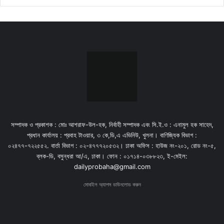
সম্পাদক ও প্রকাশক : মোঃ আশরাফ-উল-হক, নির্বাহী সম্পাদক এবং সি.ই.ও : এনামুল হক সাহেদ,
প্রধান কার্যালয় : প্রবাহ টাওয়ার, ৩ কে,ডি,এ এভিনিউ, খুলনা। বাণিজ্যিক বিভাগ :
০২৪৭৭-৭২২৫৫২. বার্তা বিভাগ : ০২-৪৭৭৭২০৫৩২। ঢাকা অফিস : হাউজ নং-২০১, রোড নং-৫,
ব্লক-ডি, বসুন্ধরা আ/এ, ঢাকা। ফোন : ০১৭১৪-০৩৮৮২৩, ই-মেইল:
dailyprobaha@gmail.com
মোবাইল অ্যাপস ডাউনলোড করুন