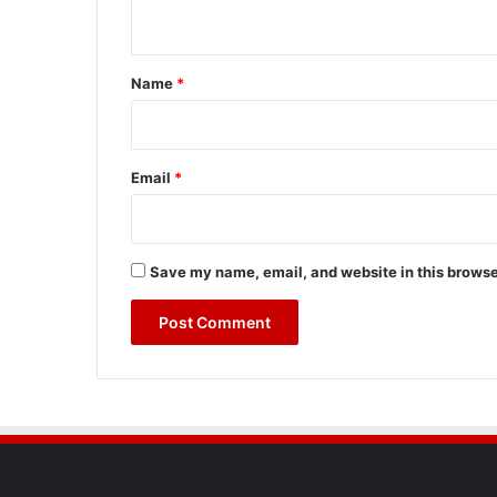
n
t
*
Name
*
Email
*
Save my name, email, and website in this browse