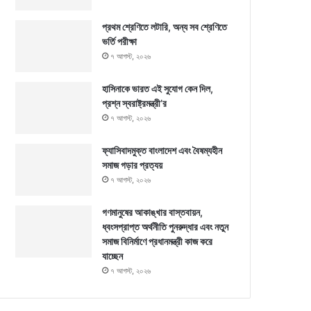
প্রথম শ্রেণিতে লটারি, অন্য সব শ্রেণিতে
ভর্তি পরীক্ষা
৭ আগস্ট, ২০২৬
হাসিনাকে ভারত এই সুযোগ কেন দিল,
প্রশ্ন স্বরাষ্ট্রমন্ত্রী’র
৭ আগস্ট, ২০২৬
ফ্যাসিবাদমুক্ত বাংলাদেশ এবং বৈষম্যহীন
সমাজ গড়ার প্রত্যয়
৭ আগস্ট, ২০২৬
গণমানুষের আকাঙ্খার বাস্তবায়ন,
ধ্বংসপ্রাপ্ত অর্থনীতি পুনরুদ্ধার এবং নতুন
সমাজ বিনির্মাণে প্রধানমন্ত্রী কাজ করে
যাচ্ছেন
৭ আগস্ট, ২০২৬