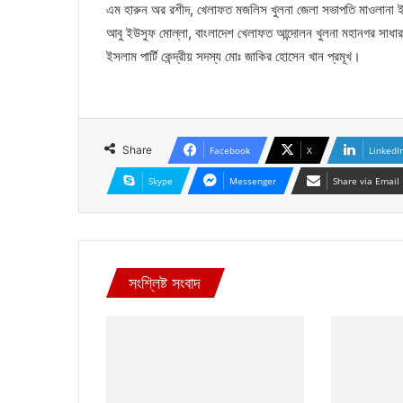
এম হারুন অর রশীদ, খেলাফত মজলিস খুলনা জেলা সভাপতি মাওলানা ইমদ
আবু ইউসুফ মোল্লা, বাংলাদেশ খেলাফত আন্দোলন খুলনা মহানগর সাধার
ইসলাম পার্টি কেন্দ্রীয় সদস্য মোঃ জাকির হোসেন খান প্রমূখ।
Share
Facebook
X
LinkedI
Skype
Messenger
Share via Email
সংশ্লিষ্ট সংবাদ