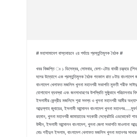
# মহাসামাবেশ বাস্তবায়নে ২য় পর্যায়ে প্রস্তুতিমূলক বৈঠক #
খবর বিজ্ঞপ্তি ঃ ১ ডিসেম্বর, সোমবার, বেলা-২টায় বাবরী চত্ত্বরে (
দলের উদ্যোগে এক প্রস্তুতিমুলক বৈঠক গতকাল রাত ৮টায় বাংলাদেশ 
বাংলাদেশ খেলাফত মজলিস খুলনা মহানগরী সভাপতি মুফতী শরীফ সাঈদুর রহ
যোগাযোগ ব্যবস্থা এবং জনসাধারণের উপস্থিতি সুষ্ঠুভাবে পরিচালনার
ইসলামীর কেন্দ্রীয় মজলিসে শূরা সদস্য ও খুলনা মহানগরী আমীর অধ্
আব্দুল্লাহ জুবায়ের, ইসলামী আন্দোলন বাংলাদেশ খুলনা মহানগর…..মুফতী
রহমান, খুলনা মহানগরী জামায়াতের সহকারী সেক্রেটারি এডভোকেট শ
উদ্দীন, ইসলামী আন্দোলন বাংলাদেশ, খুলনা জেলা সভাপতি মাওলানা আব
মোঃ শহীদুল ইসলাম, বাংলাদেশ খেলাফত মজলিস খুলনা মহানগর সাধার