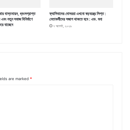
ার বাস্তবায়ন, ধ্বংসপ্রাপ্ত
ফ্যাসিবাদের দোসররা এখনো ষড়যন্ত্রে লিপ্ত :
র এবং নতুন সমাজ বিনির্মাণে
নেতাকর্মীদের সজাগ থাকতে হবে : এড. মনা
করে যাচ্ছেন
৭ আগস্ট, ২০২৬
ields are marked
*