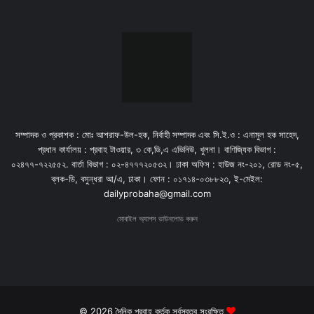
সম্পাদক ও প্রকাশক : মোঃ আশরাফ-উল-হক, নির্বাহী সম্পাদক এবং সি.ই.ও : এনামুল হক সাহেদ,
প্রধান কার্যালয় : প্রবাহ টাওয়ার, ৩ কে,ডি,এ এভিনিউ, খুলনা। বাণিজ্যিক বিভাগ :
০২৪৭৭-৭২২৫৫২. বার্তা বিভাগ : ০২-৪৭৭৭২০৫৩২। ঢাকা অফিস : হাউজ নং-২০১, রোড নং-৫,
ব্লক-ডি, বসুন্ধরা আ/এ, ঢাকা। ফোন : ০১৭১৪-০৩৮৮২৩, ই-মেইল:
dailyprobaha@gmail.com
মোবাইল অ্যাপস ডাউনলোড করুন
© 2026 দৈনিক প্রবাহ কর্তৃক সর্বস্বত্ব সংরক্ষিত