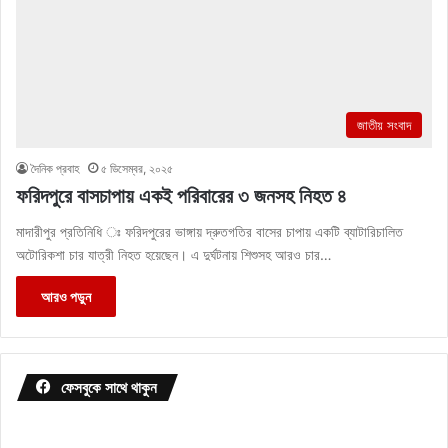
জাতীয় সংবাদ
দৈনিক প্রবাহ
৫ ডিসেম্বর, ২০২৫
ফরিদপুরে বাসচাপায় একই পরিবারের ৩ জনসহ নিহত ৪
মাদারীপুর প্রতিনিধি ঃ ফরিদপুরের ভাঙ্গায় দ্রুতগতির বাসের চাপায় একটি ব্যাটারিচালিত
অটোরিকশা চার যাত্রী নিহত হয়েছেন। এ দুর্ঘটনায় শিশুসহ আরও চার…
আরও পড়ুন
ফেসবুকে সাথে থাকুন