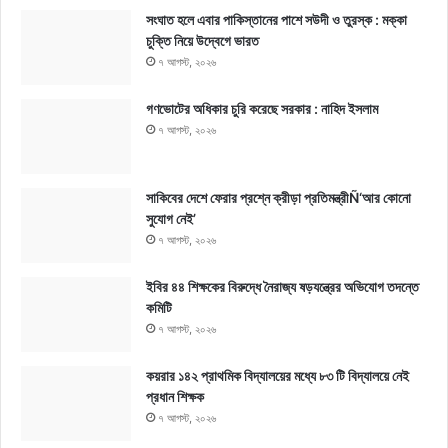
সংঘাত হলে এবার পাকিস্তানের পাশে সউদী ও তুরস্ক : মক্কা
চুক্তি নিয়ে উদ্বেগে ভারত
৭ আগস্ট, ২০২৬
গণভোটের অধিকার চুরি করেছে সরকার : নাহিদ ইসলাম
৭ আগস্ট, ২০২৬
সাকিবের দেশে ফেরার প্রশ্নে ক্রীড়া প্রতিমন্ত্রীÑ‘আর কোনো
সুযোগ নেই’
৭ আগস্ট, ২০২৬
ইবির ৪৪ শিক্ষকের বিরুদ্ধে নৈরাজ্য ষড়যন্ত্রের অভিযোগ তদন্তে
কমিটি
৭ আগস্ট, ২০২৬
কয়রার ১৪২ প্রাথমিক বিদ্যালয়ের মধ্যে ৮৩ টি বিদ্যালয়ে নেই
প্রধান শিক্ষক
৭ আগস্ট, ২০২৬