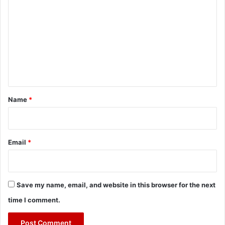
o
m
m
e
n
t
*
Name
*
Email
*
Save my name, email, and website in this browser for the next
time I comment.