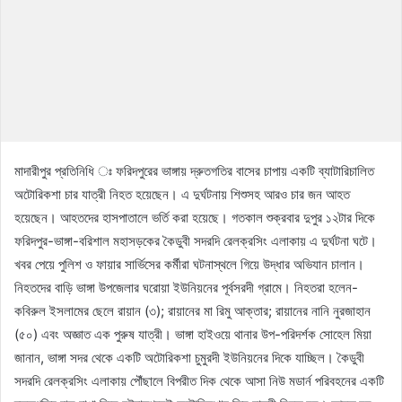
মাদারীপুর প্রতিনিধি ঃ ফরিদপুরের ভাঙ্গায় দ্রুতগতির বাসের চাপায় একটি ব্যাটারিচালিত
অটোরিকশা চার যাত্রী নিহত হয়েছেন। এ দুর্ঘটনায় শিশুসহ আরও চার জন আহত
হয়েছেন। আহতদের হাসপাতালে ভর্তি করা হয়েছে। গতকাল শুক্রবার দুপুর ১২টার দিকে
ফরিদপুর-ভাঙ্গা-বরিশাল মহাসড়কের কৈডুবী সদরদি রেলক্রসিং এলাকায় এ দুর্ঘটনা ঘটে।
খবর পেয়ে পুলিশ ও ফায়ার সার্ভিসের কর্মীরা ঘটনাস্থলে গিয়ে উদ্ধার অভিযান চালান।
নিহতদের বাড়ি ভাঙ্গা উপজেলার ঘরোয়া ইউনিয়নের পূর্বসরদী গ্রামে। নিহতরা হলেন-
কবিরুল ইসলামের ছেলে রায়ান (৩); রায়ানের মা রিমু আক্তার; রায়ানের নানি নুরজাহান
(৫০) এবং অজ্ঞাত এক পুরুষ যাত্রী। ভাঙ্গা হাইওয়ে থানার উপ-পরিদর্শক সোহেল মিয়া
জানান, ভাঙ্গা সদর থেকে একটি অটোরিকশা চুমুরদী ইউনিয়নের দিকে যাচ্ছিল। কৈডুবী
সদরদি রেলক্রসিং এলাকায় পৌঁছালে বিপরীত দিক থেকে আসা নিউ মডার্ন পরিবহনের একটি