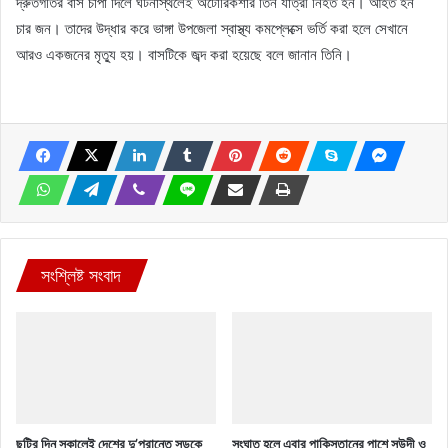
দ্রুতগতির বাস চাপা দিলে ঘটনাস্থলেই অটোরিকশার তিন যাত্রী নিহত হন। আহত হন
চার জন। তাদের উদ্ধার করে ভাঙ্গা উপজেলা স্বাস্থ্য কমপ্লেক্সে ভর্তি করা হলে সেখানে
আরও একজনের মৃত্যু হয়। বাসটিকে জব্দ করা হয়েছে বলে জানান তিনি।
সংশ্লিষ্ট সংবাদ
ছুটির দিন সকালেই দেশের দু’প্রান্তে সড়কে
সংঘাত হলে এবার পাকিস্তানের পাশে সউদী ও