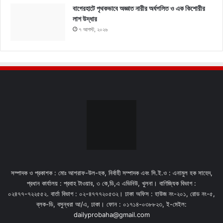
বাগেরহাটে পৃথকভাবে অজ্ঞাত নারীর অর্ধগলিত ও এক কিশোরীর
লাশ উদ্ধার
৭ আগস্ট, ২০২৬
সম্পাদক ও প্রকাশক : মোঃ আশরাফ-উল-হক, নির্বাহী সম্পাদক এবং সি.ই.ও : এনামুল হক সাহেদ,
প্রধান কার্যালয় : প্রবাহ টাওয়ার, ৩ কে,ডি,এ এভিনিউ, খুলনা। বাণিজ্যিক বিভাগ :
০২৪৭৭-৭২২৫৫২. বার্তা বিভাগ : ০২-৪৭৭৭২০৫৩২। ঢাকা অফিস : হাউজ নং-২০১, রোড নং-৫,
ব্লক-ডি, বসুন্ধরা আ/এ, ঢাকা। ফোন : ০১৭১৪-০৩৮৮২৩, ই-মেইল:
dailyprobaha@gmail.com