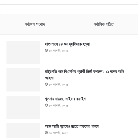
সর্বশেষ সংবাদ
সর্বাধিক পঠিত
সাত মাসে ৪৪ জন মুসলিমকে হত্যা
১০ আগস্ট, ২০২৬
রাষ্ট্রপতি পদে বিএনপির প্রার্থী মির্জা ফখরুল : ১১ দলের অলি
আহমদ
১০ আগস্ট, ২০২৬
খুলনায় বাড়ছে ‘সাইবার ক্রাইম’
১০ আগস্ট, ২০২৬
আজ আমি প্রাণেও মরতে পারতাম: মমতা
১০ আগস্ট, ২০২৬