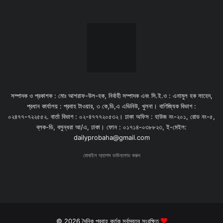
সম্পাদক ও প্রকাশক : মোঃ আশরাফ-উল-হক, নির্বাহী সম্পাদক এবং সি.ই.ও : এনামুল হক সাহেদ,
প্রধান কার্যালয় : প্রবাহ টাওয়ার, ৩ কে,ডি,এ এভিনিউ, খুলনা। বাণিজ্যিক বিভাগ :
০২৪৭৭-৭২২৫৫২. বার্তা বিভাগ : ০২-৪৭৭৭২০৫৩২। ঢাকা অফিস : হাউজ নং-২০১, রোড নং-৫,
ব্লক-ডি, বসুন্ধরা আ/এ, ঢাকা। ফোন : ০১৭১৪-০৩৮৮২৩, ই-মেইল:
dailyprobaha@gmail.com
মোবাইল অ্যাপস ডাউনলোড করুন
© 2026 দৈনিক প্রবাহ কর্তৃক সর্বস্বত্ব সংরক্ষিত