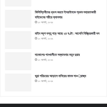
ফিলিস্তিনীদের ধ্বংস করতে ইসরাইলকে প্রথম সহায়তাকারী
বাইডেনের শরীরে ক্যানসার
১০ আগস্ট, ২০২৬
মাইন সদৃশ বস্তু পড়ে আছে ২৪ ঘণ্টা : আসেনি নিষ্ক্রিয়কারী দল
১০ আগস্ট, ২০২৬
দাকোপের পানখালীতে সম্ভাবনার নতুন দুয়ার
১০ আগস্ট, ২০২৬
ভুয়া পরিচয়ের আড়ালে নাসিরের মাদক সা¤্রাজ্য
১০ আগস্ট, ২০২৬