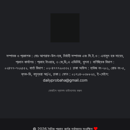
সম্পাদক ও প্রকাশক : মোঃ আশরাফ-উল-হক, নির্বাহী সম্পাদক এবং সি.ই.ও : এনামুল হক সাহেদ,
প্রধান কার্যালয় : প্রবাহ টাওয়ার, ৩ কে,ডি,এ এভিনিউ, খুলনা। বাণিজ্যিক বিভাগ :
০২৪৭৭-৭২২৫৫২. বার্তা বিভাগ : ০২-৪৭৭৭২০৫৩২। ঢাকা অফিস : হাউজ নং-২০১, রোড নং-৫,
ব্লক-ডি, বসুন্ধরা আ/এ, ঢাকা। ফোন : ০১৭১৪-০৩৮৮২৩, ই-মেইল:
dailyprobaha@gmail.com
মোবাইল অ্যাপস ডাউনলোড করুন
© 2026 দৈনিক প্রবাহ কর্তৃক সর্বস্বত্ব সংরক্ষিত