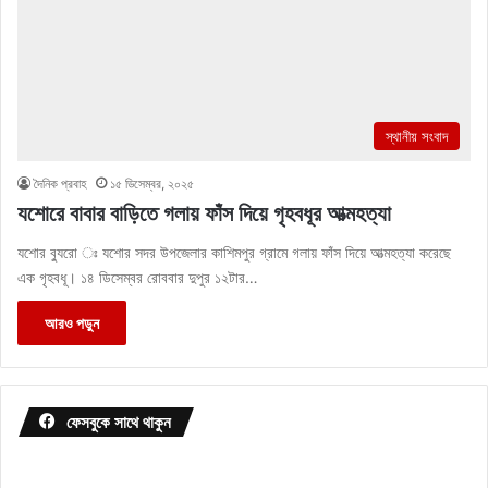
স্থানীয় সংবাদ
দৈনিক প্রবাহ
১৫ ডিসেম্বর, ২০২৫
যশোরে বাবার বাড়িতে গলায় ফাঁস দিয়ে গৃহবধূর আত্মহত্যা
যশোর ব্যুরো ঃ যশোর সদর উপজেলার কাশিমপুর গ্রামে গলায় ফাঁস দিয়ে আত্মহত্যা করেছে
এক গৃহবধূ। ১৪ ডিসেম্বর রোববার দুপুর ১২টার…
আরও পড়ুন
ফেসবুকে সাথে থাকুন