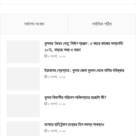
সর্বশেষ সংবাদ
সর্বাধিক পঠিত
খুলনার ‘ভৈরব সেতু’ নির্মাণ প্রকল্প : ৫ বছরে কাজের অগ্রগতি
২০%, বাড়ছে সময় ও খরচ!
৯ আগস্ট, ২০২৬
ইয়াবাসহ গ্রেপ্তার : খুলনা জেলা যুবদল থেকে নাসির বহিষ্কার
৯ আগস্ট, ২০২৬
খুলনা বিভাগীয় পরিবেশ অধিদপ্তরে হচ্ছেটা কী?
৯ আগস্ট, ২০২৬
যশোরে হানি ট্র্যাপ চক্রের তিন সদস্য পাকড়াও
৯ আগস্ট, ২০২৬