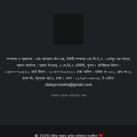
সম্পাদক ও প্রকাশক : মোঃ আশরাফ-উল-হক, নির্বাহী সম্পাদক এবং সি.ই.ও : এনামুল হক সাহেদ,
প্রধান কার্যালয় : প্রবাহ টাওয়ার, ৩ কে,ডি,এ এভিনিউ, খুলনা। বাণিজ্যিক বিভাগ :
০২৪৭৭-৭২২৫৫২. বার্তা বিভাগ : ০২-৪৭৭৭২০৫৩২। ঢাকা অফিস : হাউজ নং-২০১, রোড নং-৫,
ব্লক-ডি, বসুন্ধরা আ/এ, ঢাকা। ফোন : ০১৭১৪-০৩৮৮২৩, ই-মেইল:
dailyprobaha@gmail.com
মোবাইল অ্যাপস ডাউনলোড করুন
© 2026 দৈনিক প্রবাহ কর্তৃক সর্বস্বত্ব সংরক্ষিত