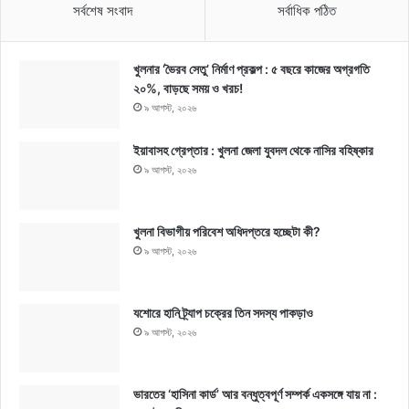
সর্বশেষ সংবাদ
সর্বাধিক পঠিত
খুলনার ‘ভৈরব সেতু’ নির্মাণ প্রকল্প : ৫ বছরে কাজের অগ্রগতি
২০%, বাড়ছে সময় ও খরচ!
৯ আগস্ট, ২০২৬
ইয়াবাসহ গ্রেপ্তার : খুলনা জেলা যুবদল থেকে নাসির বহিষ্কার
৯ আগস্ট, ২০২৬
খুলনা বিভাগীয় পরিবেশ অধিদপ্তরে হচ্ছেটা কী?
৯ আগস্ট, ২০২৬
যশোরে হানি ট্র্যাপ চক্রের তিন সদস্য পাকড়াও
৯ আগস্ট, ২০২৬
ভারতের ‘হাসিনা কার্ড’ আর বন্ধুত্বপূর্ণ সম্পর্ক একসঙ্গে যায় না :