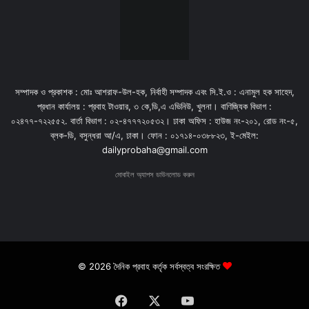
সম্পাদক ও প্রকাশক : মোঃ আশরাফ-উল-হক, নির্বাহী সম্পাদক এবং সি.ই.ও : এনামুল হক সাহেদ,
প্রধান কার্যালয় : প্রবাহ টাওয়ার, ৩ কে,ডি,এ এভিনিউ, খুলনা। বাণিজ্যিক বিভাগ :
০২৪৭৭-৭২২৫৫২. বার্তা বিভাগ : ০২-৪৭৭৭২০৫৩২। ঢাকা অফিস : হাউজ নং-২০১, রোড নং-৫,
ব্লক-ডি, বসুন্ধরা আ/এ, ঢাকা। ফোন : ০১৭১৪-০৩৮৮২৩, ই-মেইল:
dailyprobaha@gmail.com
মোবাইল অ্যাপস ডাউনলোড করুন
© 2026 দৈনিক প্রবাহ কর্তৃক সর্বস্বত্ব সংরক্ষিত
Facebook
X
YouTube