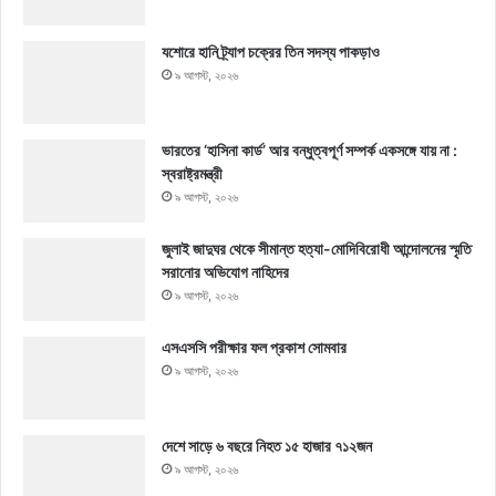
যশোরে হানি ট্র্যাপ চক্রের তিন সদস্য পাকড়াও
৯ আগস্ট, ২০২৬
ভারতের ‘হাসিনা কার্ড’ আর বন্ধুত্বপূর্ণ সম্পর্ক একসঙ্গে যায় না :
স্বরাষ্ট্রমন্ত্রী
৯ আগস্ট, ২০২৬
জুলাই জাদুঘর থেকে সীমান্ত হত্যা-মোদিবিরোধী আন্দোলনের স্মৃতি
সরানোর অভিযোগ নাহিদের
৯ আগস্ট, ২০২৬
এসএসসি পরীক্ষার ফল প্রকাশ সোমবার
৯ আগস্ট, ২০২৬
দেশে সাড়ে ৬ বছরে নিহত ১৫ হাজার ৭১২জন
৯ আগস্ট, ২০২৬