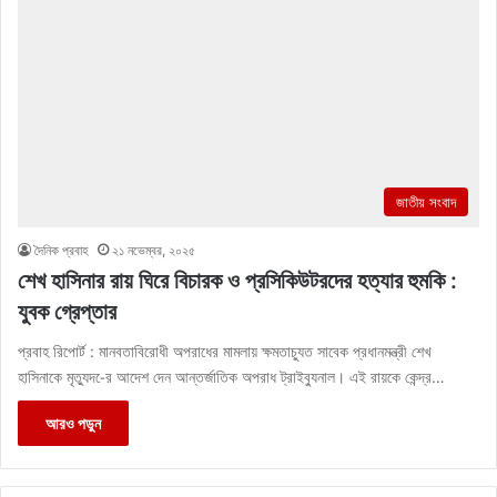
জাতীয় সংবাদ
দৈনিক প্রবাহ
২১ নভেম্বর, ২০২৫
শেখ হাসিনার রায় ঘিরে বিচারক ও প্রসিকিউটরদের হত্যার হুমকি :
যুবক গ্রেপ্তার
প্রবাহ রিপোর্ট : মানবতাবিরোধী অপরাধের মামলায় ক্ষমতাচ্যুত সাবেক প্রধানমন্ত্রী শেখ
হাসিনাকে মৃত্যুদ-ের আদেশ দেন আন্তর্জাতিক অপরাধ ট্রাইব্যুনাল। এই রায়কে কেন্দ্র…
আরও পড়ুন