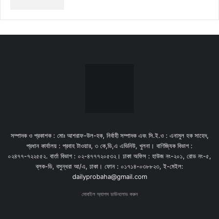
সম্পাদক ও প্রকাশক : মোঃ আশরাফ-উল-হক, নির্বাহী সম্পাদক এবং সি.ই.ও : এনামুল হক সাহেদ,
প্রধান কার্যালয় : প্রবাহ টাওয়ার, ৩ কে,ডি,এ এভিনিউ, খুলনা। বাণিজ্যিক বিভাগ :
০২৪৭৭-৭২২৫৫২. বার্তা বিভাগ : ০২-৪৭৭৭২০৫৩২। ঢাকা অফিস : হাউজ নং-২০১, রোড নং-৫,
ব্লক-ডি, বসুন্ধরা আ/এ, ঢাকা। ফোন : ০১৭১৪-০৩৮৮২৩, ই-মেইল:
dailyprobaha@gmail.com
মোবাইল অ্যাপস ডাউনলোড করুন