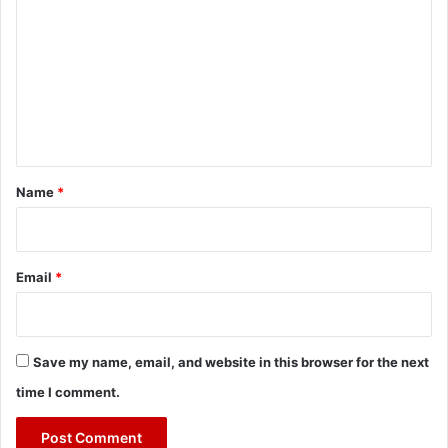
o
m
m
e
n
t
*
Name
*
Email
*
Save my name, email, and website in this browser for the next
time I comment.