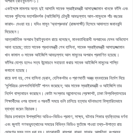
অপরাধ ট্রাইব্যুনাল-১।
একইসঙ্গে মামলার অন্য দুই আসামি সাবেক স্বরাষ্ট্রমন্ত্রী আসাদুজ্জামান খানকে ফাঁসি এবং
সাবেক পুলিশের মহাপরিদর্শক (আইজিপি) চৌধুরী আবদুল্লাহ আল-মামুনকে পাঁচ বছরের
কারাদ- দেওয়া হয়। যদিও মামুন ‘অ্যাপ্রুভার’ (রাজসাক্ষী) হিসেবে আদালতে জবানবন্দি
দিয়েছেন।
আন্তর্জাতিক অপরাধ ট্রাইব্যুনাল রায়ে বলেছেন, মানবতাবিরোধী অপরাধের যেসব অভিযোগ
আনা হয়েছে; তাতে সাবেক প্রধানমন্ত্রী শেখ হাসিনা, সাবেক স্বরাষ্ট্রমন্ত্রী আসাদুজ্জামান
খান কামাল ও সাবেক আইজিপি আবদুল্লাহ আল মামুনের অপরাধ প্রমাণিত হয়েছে।
ফাঁসির যোগ্য হলেও সত্য উন্মোচনে সহায়তা করায় সাবেক আইজিপি মামুনের শাস্তি
কমানো হয়েছে।
রায়ে বলা হয়, শেখ হাসিনা ড্রোন, হেলিকপ্টার ও প্রাণঘাতী অস্ত্র ব্যবহারের নির্দেশ দিয়ে
‘সুপিরিয়র রেসপনসিবিলিটি’ পালন করেছেন; আর সাবেক স্বরাষ্ট্রমন্ত্রী ও আইজিপি তার
নির্দেশ বাস্তবায়ন করেছেন। কোটা সংস্কার আন্দোলনের প্রেক্ষাপট, ঢাকা বিশ্ববিদ্যালয়ের
শিক্ষার্থীদের ওপর হামলা ও পরবর্তী সময়ে গুলি চালিয়ে হত্যার ঘটনাগুলো বিস্তারিতভাবে
ব্যাখ্যা করেন বিচারক।
বিচার চলাকালে উপস্থাপিত অডিও–ভিডিও প্রমাণ, সাক্ষ্য, ঘটনার শিকার ব্যক্তিদের বর্ণনা
এবং জুলাই গণঅভ্যুত্থানের সময়ের বিভিন্ন ভিডিও ফুটেজে পাওয়া তথ্য–উপাত্ত রায়
ঘোষণার সময় তুলে ধরা হয়। যাত্রাবাড়ী, রামপুরা, বাড্ডা, সাভার, আশুলিয়া, রংপুরসহ