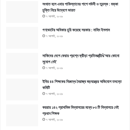
সংঘাত হলে এবার পাকিস্তানের পাশে সউদী ও তুরস্ক : মক্কা
চুক্তি নিয়ে উদ্বেগে ভারত
৭ আগস্ট, ২০২৬
গণভোটের অধিকার চুরি করেছে সরকার : নাহিদ ইসলাম
৭ আগস্ট, ২০২৬
সাকিবের দেশে ফেরার প্রশ্নে ক্রীড়া প্রতিমন্ত্রীÑ‘আর কোনো
সুযোগ নেই’
৭ আগস্ট, ২০২৬
ইবির ৪৪ শিক্ষকের বিরুদ্ধে নৈরাজ্য ষড়যন্ত্রের অভিযোগ তদন্তে
কমিটি
৭ আগস্ট, ২০২৬
কয়রার ১৪২ প্রাথমিক বিদ্যালয়ের মধ্যে ৮৩ টি বিদ্যালয়ে নেই
প্রধান শিক্ষক
৭ আগস্ট, ২০২৬