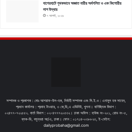
বাগেরহাটে পৃথকভাবে অজ্ঞাত নারীর অর্ধগলিত ও এক কিশোরীর
লাশ উদ্ধার
৭ আগস্ট, ২০২৬
সম্পাদক ও প্রকাশক : মোঃ আশরাফ-উল-হক, নির্বাহী সম্পাদক এবং সি.ই.ও : এনামুল হক সাহেদ,
প্রধান কার্যালয় : প্রবাহ টাওয়ার, ৩ কে,ডি,এ এভিনিউ, খুলনা। বাণিজ্যিক বিভাগ :
০২৪৭৭-৭২২৫৫২. বার্তা বিভাগ : ০২-৪৭৭৭২০৫৩২। ঢাকা অফিস : হাউজ নং-২০১, রোড নং-৫,
ব্লক-ডি, বসুন্ধরা আ/এ, ঢাকা। ফোন : ০১৭১৪-০৩৮৮২৩, ই-মেইল:
dailyprobaha@gmail.com