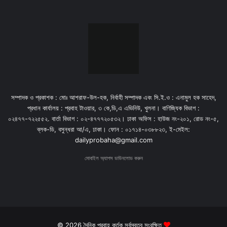
সম্পাদক ও প্রকাশক : মোঃ আশরাফ-উল-হক, নির্বাহী সম্পাদক এবং সি.ই.ও : এনামুল হক সাহেদ,
প্রধান কার্যালয় : প্রবাহ টাওয়ার, ৩ কে,ডি,এ এভিনিউ, খুলনা। বাণিজ্যিক বিভাগ :
০২৪৭৭-৭২২৫৫২. বার্তা বিভাগ : ০২-৪৭৭৭২০৫৩২। ঢাকা অফিস : হাউজ নং-২০১, রোড নং-৫,
ব্লক-ডি, বসুন্ধরা আ/এ, ঢাকা। ফোন : ০১৭১৪-০৩৮৮২৩, ই-মেইল:
dailyprobaha@gmail.com
মোবাইল অ্যাপস ডাউনলোড করুন
© 2026 দৈনিক প্রবাহ কর্তৃক সর্বস্বত্ব সংরক্ষিত