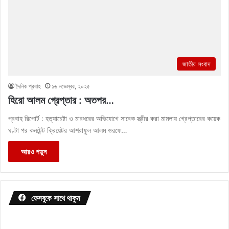
জাতীয় সংবাদ
দৈনিক প্রবাহ
১৬ নভেম্বর, ২০২৫
হিরো আলম গ্রেপ্তার : অতপর…
প্রবাহ রিপোর্ট : হত্যাচেষ্টা ও মারধরের অভিযোগে সাবেক স্ত্রীর করা মামলায় গ্রেপ্তারের কয়েক
ঘণ্টা পর কনটেন্ট ক্রিয়েটর আশরাফুল আলম ওরফে…
আরও পড়ুন
ফেসবুকে সাথে থাকুন