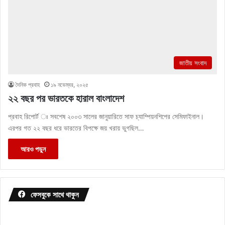
জাতীয় সংবাদ
দৈনিক প্রবাহ
১৯ নভেম্বর, ২০২৫
২২ বছর পর ভারতকে হারাল বাংলাদেশ
প্রবাহ রিপোর্ট ঃ সবশেষ ২০০৩ সালের জানুয়ারিতে সাফ চ্যাম্পিয়নশিপের সেমিফাইনাল।
এরপর গত ২২ বছর ধরে ভারতের বিপক্ষে জয় খরায় ভুগছিল…
আরও পড়ুন
ফেসবুকে সাথে থাকুন