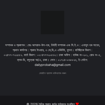
সম্পাদক ও প্রকাশক : মোঃ আশরাফ-উল-হক, নির্বাহী সম্পাদক এবং সি.ই.ও : এনামুল হক সাহেদ,
প্রধান কার্যালয় : প্রবাহ টাওয়ার, ৩ কে,ডি,এ এভিনিউ, খুলনা। বাণিজ্যিক বিভাগ :
০২৪৭৭-৭২২৫৫২. বার্তা বিভাগ : ০২-৪৭৭৭২০৫৩২। ঢাকা অফিস : হাউজ নং-২০১, রোড নং-৫,
ব্লক-ডি, বসুন্ধরা আ/এ, ঢাকা। ফোন : ০১৭১৪-০৩৮৮২৩, ই-মেইল:
dailyprobaha@gmail.com
মোবাইল অ্যাপস ডাউনলোড করুন
© 2026 দৈনিক প্রবাহ কর্তৃক সর্বস্বত্ব সংরক্ষিত