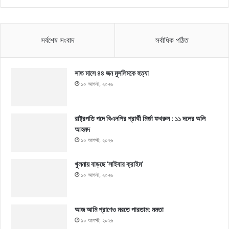
সর্বশেষ সংবাদ
সর্বাধিক পঠিত
সাত মাসে ৪৪ জন মুসলিমকে হত্যা
১০ আগস্ট, ২০২৬
রাষ্ট্রপতি পদে বিএনপির প্রার্থী মির্জা ফখরুল : ১১ দলের অলি
আহমদ
১০ আগস্ট, ২০২৬
খুলনায় বাড়ছে ‘সাইবার ক্রাইম’
১০ আগস্ট, ২০২৬
আজ আমি প্রাণেও মরতে পারতাম: মমতা
১০ আগস্ট, ২০২৬