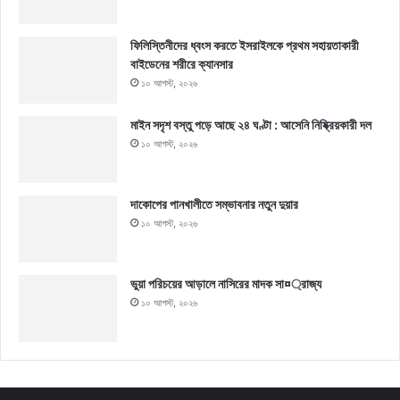
ফিলিস্তিনীদের ধ্বংস করতে ইসরাইলকে প্রথম সহায়তাকারী
বাইডেনের শরীরে ক্যানসার
১০ আগস্ট, ২০২৬
মাইন সদৃশ বস্তু পড়ে আছে ২৪ ঘণ্টা : আসেনি নিষ্ক্রিয়কারী দল
১০ আগস্ট, ২০২৬
দাকোপের পানখালীতে সম্ভাবনার নতুন দুয়ার
১০ আগস্ট, ২০২৬
ভুয়া পরিচয়ের আড়ালে নাসিরের মাদক সা¤্রাজ্য
১০ আগস্ট, ২০২৬