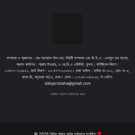
সম্পাদক ও প্রকাশক : মোঃ আশরাফ-উল-হক, নির্বাহী সম্পাদক এবং সি.ই.ও : এনামুল হক সাহেদ,
প্রধান কার্যালয় : প্রবাহ টাওয়ার, ৩ কে,ডি,এ এভিনিউ, খুলনা। বাণিজ্যিক বিভাগ :
০২৪৭৭-৭২২৫৫২. বার্তা বিভাগ : ০২-৪৭৭৭২০৫৩২। ঢাকা অফিস : হাউজ নং-২০১, রোড নং-৫,
ব্লক-ডি, বসুন্ধরা আ/এ, ঢাকা। ফোন : ০১৭১৪-০৩৮৮২৩, ই-মেইল:
dailyprobaha@gmail.com
মোবাইল অ্যাপস ডাউনলোড করুন
© 2026 দৈনিক প্রবাহ কর্তৃক সর্বস্বত্ব সংরক্ষিত