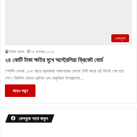
খেলাধুলা
দৈনিক প্রবাহ
২৪ নভেম্বর, ২০২৫
২৪ কোটি টাকা ক্ষতির মুখে অস্ট্রেলিয়া ক্রিকেট বোর্ড
স্পোর্টস ডেস্ক :১০৪ বছরে প্রথমবার অ্যাশেজের কোনো টেস্ট মাত্র দুই দিনেই শেষ হয়ে
গেল। ট্রাভিস হেডের দুর্দান্ত এক সেঞ্চুরিতে ইংল্যান্ডকে…
আরও পড়ুন
ফেসবুকে সাথে থাকুন