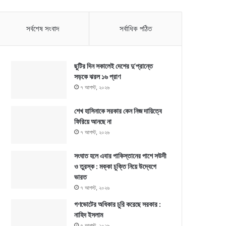
সর্বশেষ সংবাদ
সর্বাধিক পঠিত
ছুটির দিন সকালেই দেশের দু’প্রান্তে
সড়কে ঝরল ১৬ প্রাণ
৭ আগস্ট, ২০২৬
শেখ হাসিনাকে সরকার কেন নিজ দায়িত্বে
ফিরিয়ে আনছে না
৭ আগস্ট, ২০২৬
সংঘাত হলে এবার পাকিস্তানের পাশে সউদী
ও তুরস্ক : মক্কা চুক্তি নিয়ে উদ্বেগে
ভারত
৭ আগস্ট, ২০২৬
গণভোটের অধিকার চুরি করেছে সরকার :
নাহিদ ইসলাম
৭ আগস্ট, ২০২৬