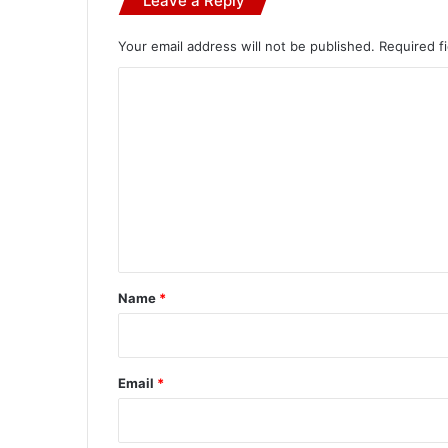
Leave a Reply
Your email address will not be published.
Required f
C
o
m
m
e
n
t
*
Name
*
Email
*