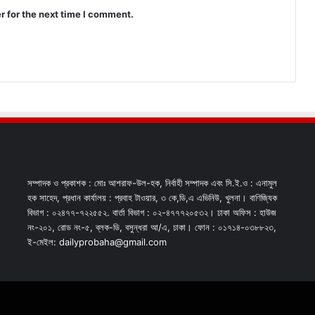
r for the next time I comment.
সম্পাদক ও প্রকাশক : মোঃ আশরাফ-উল-হক, নির্বাহী সম্পাদক এবং সি.ই.ও : এনামুল
হক সাহেদ, প্রধান কার্যালয় : প্রবাহ টাওয়ার, ৩ কে,ডি,এ এভিনিউ, খুলনা। বাণিজ্যিক
বিভাগ : ০২৪৭৭-৭২২৫৫২. বার্তা বিভাগ : ০২-৪৭৭৭২০৫৩২। ঢাকা অফিস : হাউজ
নং-২০১, রোড নং-৫, ব্লক-ডি, বসুন্ধরা আ/এ, ঢাকা। ফোন : ০১৭১৪-০৩৮৮২৩,
ই-মেইল: dailyprobaha@gmail.com