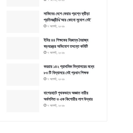
সাকিবের দেশে ফেরার প্রশ্নে ক্রীড়া
প্রতিমন্ত্রীÑ‘আর কোনো সুযোগ নেই’
৭ আগস্ট, ২০২৬
ইবির ৪৪ শিক্ষকের বিরুদ্ধে নৈরাজ্য
ষড়যন্ত্রের অভিযোগ তদন্তে কমিটি
৭ আগস্ট, ২০২৬
কয়রার ১৪২ প্রাথমিক বিদ্যালয়ের মধ্যে
৮৩ টি বিদ্যালয়ে নেই প্রধান শিক্ষক
৭ আগস্ট, ২০২৬
বাগেরহাটে পৃথকভাবে অজ্ঞাত নারীর
অর্ধগলিত ও এক কিশোরীর লাশ উদ্ধার
৭ আগস্ট, ২০২৬