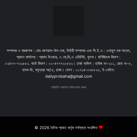
সম্পাদক ও প্রকাশক : মোঃ আশরাফ-উল-হক, নির্বাহী সম্পাদক এবং সি.ই.ও : এনামুল হক সাহেদ,
প্রধান কার্যালয় : প্রবাহ টাওয়ার, ৩ কে,ডি,এ এভিনিউ, খুলনা। বাণিজ্যিক বিভাগ :
০২৪৭৭-৭২২৫৫২. বার্তা বিভাগ : ০২-৪৭৭৭২০৫৩২। ঢাকা অফিস : হাউজ নং-২০১, রোড নং-৫,
ব্লক-ডি, বসুন্ধরা আ/এ, ঢাকা। ফোন : ০১৭১৪-০৩৮৮২৩, ই-মেইল:
dailyprobaha@gmail.com
মোবাইল অ্যাপস ডাউনলোড করুন
© 2026 দৈনিক প্রবাহ কর্তৃক সর্বস্বত্ব সংরক্ষিত