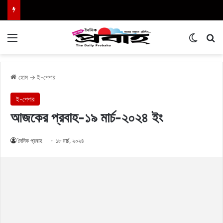
Menu
Switch
এখা
হোম
→
ই-পেপার
ই-পেপার
আজকের প্রবাহ-১৯ মার্চ-২০২৪ ইং
দৈনিক প্রবাহ
১৮ মার্চ, ২০২৪