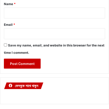
*
Name
*
Email
*
Save my name, email, and website in this browser for the next
time I comment.
ফেসবুকে সাথে থাকুন