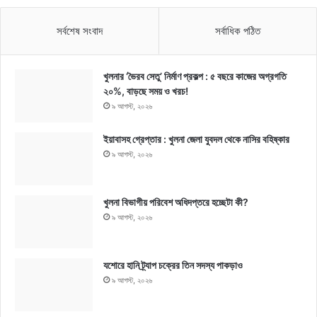
সর্বশেষ সংবাদ
সর্বাধিক পঠিত
খুলনার ‘ভৈরব সেতু’ নির্মাণ প্রকল্প : ৫ বছরে কাজের অগ্রগতি
২০%, বাড়ছে সময় ও খরচ!
৯ আগস্ট, ২০২৬
ইয়াবাসহ গ্রেপ্তার : খুলনা জেলা যুবদল থেকে নাসির বহিষ্কার
৯ আগস্ট, ২০২৬
খুলনা বিভাগীয় পরিবেশ অধিদপ্তরে হচ্ছেটা কী?
৯ আগস্ট, ২০২৬
যশোরে হানি ট্র্যাপ চক্রের তিন সদস্য পাকড়াও
৯ আগস্ট, ২০২৬