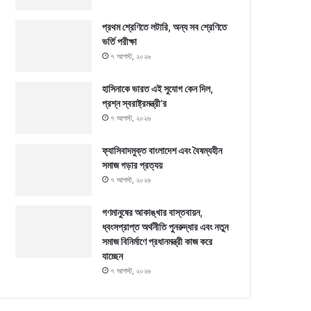
প্রথম শ্রেণিতে লটারি, অন্য সব শ্রেণিতে
ভর্তি পরীক্ষা
৭ আগস্ট, ২০২৬
হাসিনাকে ভারত এই সুযোগ কেন দিল,
প্রশ্ন স্বরাষ্ট্রমন্ত্রী’র
৭ আগস্ট, ২০২৬
ফ্যাসিবাদমুক্ত বাংলাদেশ এবং বৈষম্যহীন
সমাজ গড়ার প্রত্যয়
৭ আগস্ট, ২০২৬
গণমানুষের আকাঙ্খার বাস্তবায়ন,
ধ্বংসপ্রাপ্ত অর্থনীতি পুনরুদ্ধার এবং নতুন
সমাজ বিনির্মাণে প্রধানমন্ত্রী কাজ করে
যাচ্ছেন
৭ আগস্ট, ২০২৬