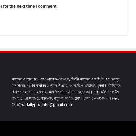
r for the next time I comment.
সম্পাদক ও প্রকাশক : মোঃ আশরাফ-উল-হক, নির্বাহী সম্পাদক এবং সি.ই.ও : এনামুল
হক সাহেদ, প্রধান কার্যালয় : প্রবাহ টাওয়ার, ৩ কে,ডি,এ এভিনিউ, খুলনা। বাণিজ্যিক
বিভাগ : ০২৪৭৭-৭২২৫৫২. বার্তা বিভাগ : ০২-৪৭৭৭২০৫৩২। ঢাকা অফিস : হাউজ
নং-২০১, রোড নং-৫, ব্লক-ডি, বসুন্ধরা আ/এ, ঢাকা। ফোন : ০১৭১৪-০৩৮৮২৩,
ই-মেইল: dailyprobaha@gmail.com