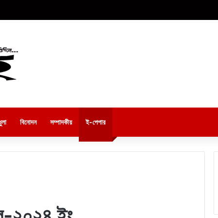
ুলা
বিনোদন
সম্পাদকীয়
ই-পেপার
িল-২০২৪ ইং