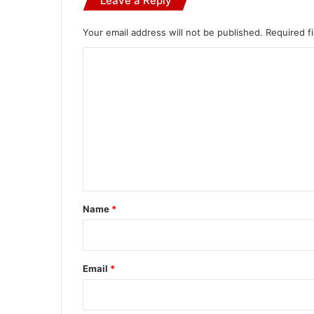
Leave a Reply
Your email address will not be published.
Required f
C
o
m
m
e
n
t
*
Name
*
Email
*