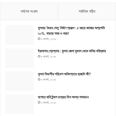
সর্বশেষ সংবাদ
সর্বাধিক পঠিত
খুলনার ‘ভৈরব সেতু’ নির্মাণ প্রকল্প : ৫ বছরে কাজের অগ্রগতি
২০%, বাড়ছে সময় ও খরচ!
৯ আগস্ট, ২০২৬
ইয়াবাসহ গ্রেপ্তার : খুলনা জেলা যুবদল থেকে নাসির বহিষ্কার
৯ আগস্ট, ২০২৬
খুলনা বিভাগীয় পরিবেশ অধিদপ্তরে হচ্ছেটা কী?
৯ আগস্ট, ২০২৬
যশোরে হানি ট্র্যাপ চক্রের তিন সদস্য পাকড়াও
৯ আগস্ট, ২০২৬