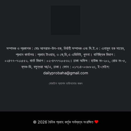
সম্পাদক ও প্রকাশক : মোঃ আশরাফ-উল-হক, নির্বাহী সম্পাদক এবং সি.ই.ও : এনামুল হক সাহেদ,
প্রধান কার্যালয় : প্রবাহ টাওয়ার, ৩ কে,ডি,এ এভিনিউ, খুলনা। বাণিজ্যিক বিভাগ :
০২৪৭৭-৭২২৫৫২. বার্তা বিভাগ : ০২-৪৭৭৭২০৫৩২। ঢাকা অফিস : হাউজ নং-২০১, রোড নং-৫,
ব্লক-ডি, বসুন্ধরা আ/এ, ঢাকা। ফোন : ০১৭১৪-০৩৮৮২৩, ই-মেইল:
dailyprobaha@gmail.com
মোবাইল অ্যাপস ডাউনলোড করুন
© 2026 দৈনিক প্রবাহ কর্তৃক সর্বস্বত্ব সংরক্ষিত