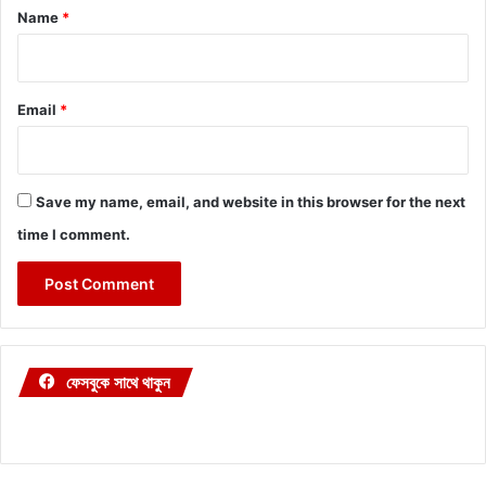
*
Name
*
Email
*
Save my name, email, and website in this browser for the next
time I comment.
ফেসবুকে সাথে থাকুন