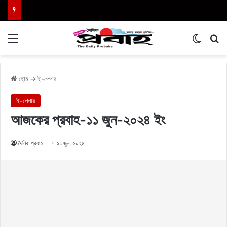
Menu
Switch
এখা
হোম
→
ই-পেপার
ই-পেপার
আজকের প্রবাহ-১১ জুন-২০২৪ ইং
দৈনিক প্রবাহ
১১ জুন, ২০২৪