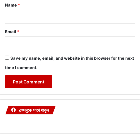
*
Name
*
Email
*
Save my name, email, and website in this browser for the next
time I comment.
ফেসবুকে সাথে থাকুন