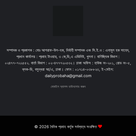
সম্পাদক ও প্রকাশক : মোঃ আশরাফ-উল-হক, নির্বাহী সম্পাদক এবং সি.ই.ও : এনামুল হক সাহেদ,
প্রধান কার্যালয় : প্রবাহ টাওয়ার, ৩ কে,ডি,এ এভিনিউ, খুলনা। বাণিজ্যিক বিভাগ :
০২৪৭৭-৭২২৫৫২. বার্তা বিভাগ : ০২-৪৭৭৭২০৫৩২। ঢাকা অফিস : হাউজ নং-২০১, রোড নং-৫,
ব্লক-ডি, বসুন্ধরা আ/এ, ঢাকা। ফোন : ০১৭১৪-০৩৮৮২৩, ই-মেইল:
dailyprobaha@gmail.com
মোবাইল অ্যাপস ডাউনলোড করুন
© 2026 দৈনিক প্রবাহ কর্তৃক সর্বস্বত্ব সংরক্ষিত