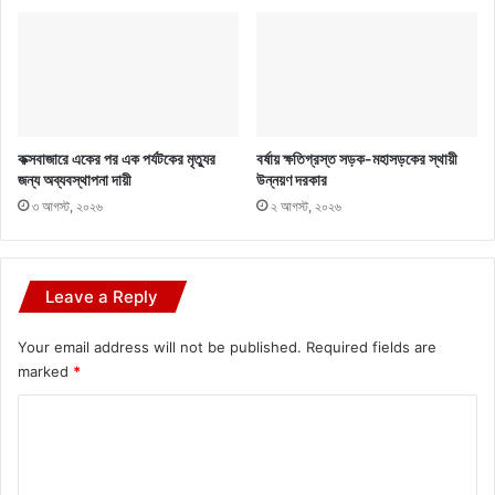
কক্সবাজারে একের পর এক পর্যটকের মৃত্যুর
বর্ষায় ক্ষতিগ্রস্ত সড়ক-মহাসড়কের স্থায়ী
জন্য অব্যবস্থাপনা দায়ী
উন্নয়ণ দরকার
৩ আগস্ট, ২০২৬
২ আগস্ট, ২০২৬
Leave a Reply
Your email address will not be published.
Required fields are
marked
*
C
o
m