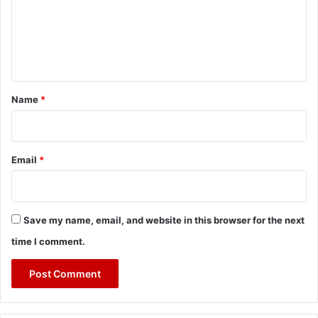
m
e
n
t
*
Name
*
Email
*
Save my name, email, and website in this browser for the next
time I comment.