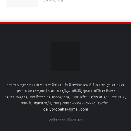
৭ আগস্ট, ২০২৬
সম্পাদক ও প্রকাশক : মোঃ আশরাফ-উল-হক, নির্বাহী সম্পাদক এবং সি.ই.ও : এনামুল হক সাহেদ,
প্রধান কার্যালয় : প্রবাহ টাওয়ার, ৩ কে,ডি,এ এভিনিউ, খুলনা। বাণিজ্যিক বিভাগ :
০২৪৭৭-৭২২৫৫২. বার্তা বিভাগ : ০২-৪৭৭৭২০৫৩২। ঢাকা অফিস : হাউজ নং-২০১, রোড নং-৫,
ব্লক-ডি, বসুন্ধরা আ/এ, ঢাকা। ফোন : ০১৭১৪-০৩৮৮২৩, ই-মেইল:
dailyprobaha@gmail.com
মোবাইল অ্যাপস ডাউনলোড করুন