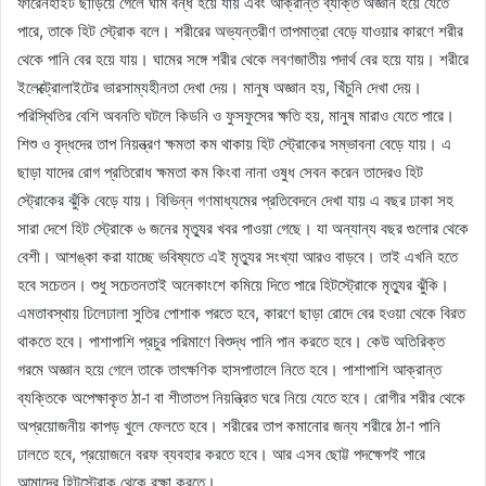
ফারেনহাইট ছাড়িয়ে গেলে ঘাম বন্ধ হয়ে যায় এবং আক্রান্ত ব্যক্তি অজ্ঞান হয়ে যেতে
পারে, তাকে হিট স্ট্রোক বলে। শরীরের অভ্যন্তরীণ তাপমাত্রা বেড়ে যাওয়ার কারণে শরীর
থেকে পানি বের হয়ে যায়। ঘামের সঙ্গে শরীর থেকে লবণজাতীয় পদার্থ বের হয়ে যায়। শরীরে
ইলেক্ট্রোলাইটের ভারসাম্যহীনতা দেখা দেয়। মানুষ অজ্ঞান হয়, খিঁচুনি দেখা দেয়।
পরিস্থিতির বেশি অবনতি ঘটলে কিডনি ও ফুসফুসের ক্ষতি হয়, মানুষ মারাও যেতে পারে।
শিশু ও বৃদ্ধদের তাপ নিয়ন্ত্রণ ক্ষমতা কম থাকায় হিট স্ট্রোকের সম্ভাবনা বেড়ে যায়। এ
ছাড়া যাদের রোগ প্রতিরোধ ক্ষমতা কম কিংবা নানা ওষুধ সেবন করেন তাদেরও হিট
স্ট্রোকের ঝুঁকি বেড়ে যায়। বিভিন্ন গণমাধ্যমের প্রতিবেদনে দেখা যায় এ বছর ঢাকা সহ
সারা দেশে হিট স্ট্রোকে ৬ জনের মৃত্যুর খবর পাওয়া গেছে। যা অন্যান্য বছর গুলোর থেকে
বেশী। আশঙ্কা করা যাচ্ছে ভবিষ্যতে এই মৃত্যুর সংখ্যা আরও বাড়বে। তাই এখনি হতে
হবে সচেতন। শুধু সচেতনতাই অনেকাংশে কমিয়ে দিতে পারে হিটস্ট্রোকে মৃত্যুর ঝুঁকি।
এমতাবস্থায় ঢিলেঢালা সুতির পোশাক পরতে হবে, কারণে ছাড়া রোদে বের হওয়া থেকে বিরত
থাকতে হবে। পাশাপাশি প্রচুর পরিমাণে বিশুদ্ধ পানি পান করতে হবে। কেউ অতিরিক্ত
গরমে অজ্ঞান হয়ে গেলে তাকে তাৎক্ষণিক হাসপাতালে নিতে হবে। পাশাপাশি আক্রান্ত
ব্যক্তিকে অপেক্ষাকৃত ঠা-া বা শীতাতপ নিয়ন্ত্রিত ঘরে নিয়ে যেতে হবে। রোগীর শরীর থেকে
অপ্রয়োজনীয় কাপড় খুলে ফেলতে হবে। শরীরের তাপ কমানোর জন্য শরীরে ঠা-া পানি
ঢালতে হবে, প্রয়োজনে বরফ ব্যবহার করতে হবে। আর এসব ছোট্ট পদক্ষেপই পারে
আমাদের হিটস্ট্রোক থেকে রক্ষা করতে।