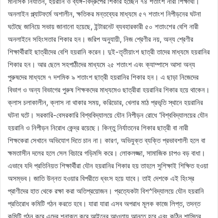
মানসিক নির্যাতন, হয়রানি ও ব্যঙ্গ-বিদ্রুপের শিকার হচ্ছেন ৭৪ শতাংশ নারী শিক্ষার্থী।
অনলাইন প্ল্যাটফর্মে অশালীন, ক্ষতিকর মন্তব্যের মাধ্যমে ৫৭ শতাংশ নিপীড়নের ঘটনা
ঘটেছে জানিয়ে সভায় জানানো হয়েছে, ইন্টারনেট ব্যবহারকারী ৫০ শতাংশের বেশি নারী
অনলাইনে সহিংসতার শিকার হন। জরিপ অনুযায়ী, নিজ শ্রেণীর নয়, অন্য শ্রেণীর
শিক্ষার্থীরাই ছাত্রীদের বেশি হয়রানি করেন। দুই-তৃতীয়াংশ ছাত্রী তাদের মাধ্যমে হয়রানির
শিকার হন। আর ছেলে সহপাঠীদের মাধ্যমে ২৫ শতাংশ এবং ক্যাম্পাসে আসা অন্য
পুরুষদের মাধ্যমে ৭ দশমিক ৯ শতাংশ ছাত্রী হয়রানির শিকার হন। এ ছাড়া নিজেদের
বিভাগ ও অন্য বিভাগের পুরুষ শিক্ষকদের মাধ্যমেও ছাত্রীরা হয়রানির শিকার হয়ে থাকেন।
ক্লাস চলাকালীন, ক্লাস না থাকার সময়, করিডোর, খেলার মাঠ প্রভৃতি স্থানে হয়রানির
ঘটনা ঘটে। সরকারি-বেসরকারি বিশ্ববিদ্যালয়ে যৌন নিপীড়ন রোধে ‘বিশ্ববিদ্যালয়ের যৌন
হয়রানি ও নিপীড়ন নিরোধ কেন্দ্র রয়েছে। কিন্তু নির্যাতনের শিকার ছাত্রী বা নারী
শিক্ষকেরা সেখানে অভিযোগ দিতে চান না। কারণ, অভিযুক্ত ব্যক্তি প্রভাবশালী হলে বা
ক্ষমতাসীন দলের হলে সেল বিচারে গড়িমসি করে। লোকলজ্জা, সামাজিক চাপও বড় বাধা।
এভাবে যদি প্রতিনিয়ত শিক্ষার্থীরা যৌন হয়রানির শিকার হয় তাহলে সুশিক্ষাই শিক্ষিত হওয়া
অসম্ভব। জাতি উন্নত হওয়ার বিপরীতে ধ্বংস হয়ে যাবে। তাই দেশকে এই হিংস্র
প্রাণীদের হাত থেকে রক্ষা করা অতিপ্রয়োজন। প্রত্যেকটা বিশ^বিদ্যালয়ে যৌন হয়রানি
প্রতিরোধ কমিটি গঠন করতে হবে। যারা যারা এসব অপরাধ মূলক কাজে লিপ্ত, তদন্ত
কমিটি গঠন করে এদের শনাক্ত করে আইনের আওতায় আনতে হবে এবং কঠিন শাস্তির