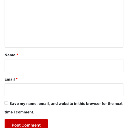
o
m
m
e
n
t
*
Name
*
Email
*
Save my name, email, and website in this browser for the next
time I comment.