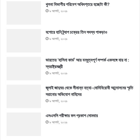
খুলনা বিভাগীয় পরিবেশ অধিদপ্তরে হচ্ছেটা কী?
৯ আগস্ট, ২০২৬
যশোরে হানি ট্র্যাপ চক্রের তিন সদস্য পাকড়াও
৯ আগস্ট, ২০২৬
ভারতের ‘হাসিনা কার্ড’ আর বন্ধুত্বপূর্ণ সম্পর্ক একসঙ্গে যায় না :
স্বরাষ্ট্রমন্ত্রী
৯ আগস্ট, ২০২৬
জুলাই জাদুঘর থেকে সীমান্ত হত্যা-মোদিবিরোধী আন্দোলনের স্মৃতি
সরানোর অভিযোগ নাহিদের
৯ আগস্ট, ২০২৬
এসএসসি পরীক্ষার ফল প্রকাশ সোমবার
৯ আগস্ট, ২০২৬