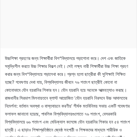
উচ্চশিক্ষা গ্রহণের জন্য শিক্ষার্থীরা বিশ^বিদ্যালয়ে পড়াশোনা করে। দেশ এবং জাতিকে
সমৃদ্ধিশীল করতে উচ্চ শিক্ষার বিকল্প নেই। সেই লক্ষ্য নারী শিক্ষার্থীরা উচ্চ শিক্ষা গ্রহণ
করার জন্য বিশ^বিদ্যালয়ে পড়ালেখা করে। প্রশ্ন হলো ছাত্রীরা কী সুশিক্ষাই শিক্ষিত
হচ্ছে? গবেষণায় দেখা যায়, বিশ্ববিদ্যালয় জীবনে ৭৬ শতাংশ ছাত্রীই কোনো না
কোনোভাবে যৌন হয়রানির শিকার হন। যৌন হয়রানি হয়ে অনেকে আত্মহত্যাও করছে।
রাজধানীর সিরডাপ মিলনায়তনে ব্লাস্ট আয়োজিত ‘যৌন হয়রানি নিরসনে উচ্চ আদালতের
নিদের্শনা: বর্তমান অবস্থা ও বাস্তবায়নে করণীয়’ শীর্ষক মতবিনিময় সভায় একটি গবেষণার
ফলাফল জানানো হয়েছে, পাবলিক বিশ্ববিদ্যালয়গুলোতে ৭৬ শতাংশ, বেসরকারি
বিশ্ববিদ্যালয়ে ৬৬ শতাংশ এবং মেডিক্যাল কলেজে যৌন হয়রানির শিকার হন ৫৪ শতাংশ
ছাত্রী। এ ছাড়াও শিক্ষাপ্রতিষ্ঠানে জ্যেষ্ঠ সহপাঠী ও শিক্ষকদের মাধ্যমে শারীরিক ও