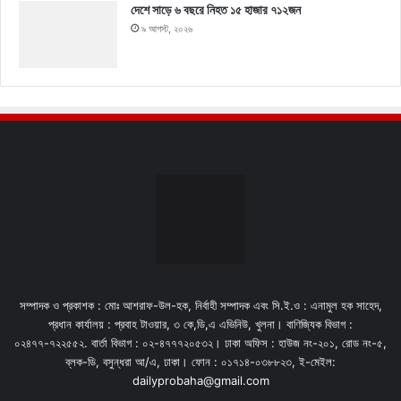
দেশে সাড়ে ৬ বছরে নিহত ১৫ হাজার ৭১২জন
৯ আগস্ট, ২০২৬
সম্পাদক ও প্রকাশক : মোঃ আশরাফ-উল-হক, নির্বাহী সম্পাদক এবং সি.ই.ও : এনামুল হক সাহেদ,
প্রধান কার্যালয় : প্রবাহ টাওয়ার, ৩ কে,ডি,এ এভিনিউ, খুলনা। বাণিজ্যিক বিভাগ :
০২৪৭৭-৭২২৫৫২. বার্তা বিভাগ : ০২-৪৭৭৭২০৫৩২। ঢাকা অফিস : হাউজ নং-২০১, রোড নং-৫,
ব্লক-ডি, বসুন্ধরা আ/এ, ঢাকা। ফোন : ০১৭১৪-০৩৮৮২৩, ই-মেইল:
dailyprobaha@gmail.com