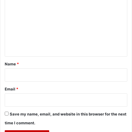
C
o
m
m
e
n
t
*
Name
*
Email
*
Save my name, email, and website in this browser for the next
time I comment.