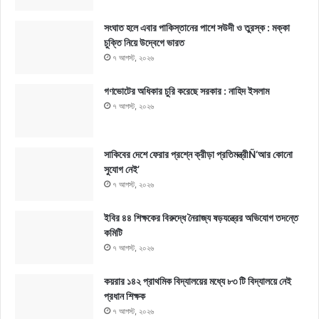
সংঘাত হলে এবার পাকিস্তানের পাশে সউদী ও তুরস্ক : মক্কা
চুক্তি নিয়ে উদ্বেগে ভারত
৭ আগস্ট, ২০২৬
গণভোটের অধিকার চুরি করেছে সরকার : নাহিদ ইসলাম
৭ আগস্ট, ২০২৬
সাকিবের দেশে ফেরার প্রশ্নে ক্রীড়া প্রতিমন্ত্রীÑ‘আর কোনো
সুযোগ নেই’
৭ আগস্ট, ২০২৬
ইবির ৪৪ শিক্ষকের বিরুদ্ধে নৈরাজ্য ষড়যন্ত্রের অভিযোগ তদন্তে
কমিটি
৭ আগস্ট, ২০২৬
কয়রার ১৪২ প্রাথমিক বিদ্যালয়ের মধ্যে ৮৩ টি বিদ্যালয়ে নেই
প্রধান শিক্ষক
৭ আগস্ট, ২০২৬