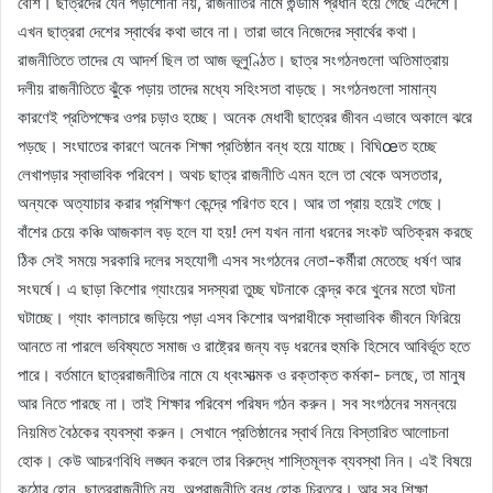
বেশি। ছাত্রদের যেন পড়াশোনা নয়, রাজনীতির নামে গুন্ডামি প্রধান হয়ে গেছে এদেশে।
এখন ছাত্ররা দেশের স্বার্থের কথা ভাবে না। তারা ভাবে নিজেদের স্বার্থের কথা।
রাজনীতিতে তাদের যে আদর্শ ছিল তা আজ ভূলুণ্ঠিত। ছাত্র সংগঠনগুলো অতিমাত্রায়
দলীয় রাজনীতিতে ঝুঁকে পড়ায় তাদের মধ্যে সহিংসতা বাড়ছে। সংগঠনগুলো সামান্য
কারণেই প্রতিপক্ষের ওপর চড়াও হচ্ছে। অনেক মেধাবী ছাত্রের জীবন এভাবে অকালে ঝরে
পড়ছে। সংঘাতের কারণে অনেক শিক্ষা প্রতিষ্ঠান বন্ধ হয়ে যাচ্ছে। বিঘিœত হচ্ছে
লেখাপড়ার স্বাভাবিক পরিবেশ। অথচ ছাত্র রাজনীতি এমন হলে তা থেকে অসততার,
অন্যকে অত্যাচার করার প্রশিক্ষণ কেন্দ্রে পরিণত হবে। আর তা প্রায় হয়েই গেছে।
বাঁশের চেয়ে কঞ্চি আজকাল বড় হলে যা হয়! দেশ যখন নানা ধরনের সংকট অতিক্রম করছে
ঠিক সেই সময়ে সরকারি দলের সহযোগী এসব সংগঠনের নেতা-কর্মীরা মেতেছে ধর্ষণ আর
সংঘর্ষে। এ ছাড়া কিশোর গ্যাংয়ের সদস্যরা তুচ্ছ ঘটনাকে কেন্দ্র করে খুনের মতো ঘটনা
ঘটাচ্ছে। গ্যাং কালচারে জড়িয়ে পড়া এসব কিশোর অপরাধীকে স্বাভাবিক জীবনে ফিরিয়ে
আনতে না পারলে ভবিষ্যতে সমাজ ও রাষ্ট্রের জন্য বড় ধরনের হুমকি হিসেবে আবির্ভূত হতে
পারে। বর্তমানে ছাত্ররাজনীতির নামে যে ধ্বংসাত্মক ও রক্তাক্ত কর্মকা- চলছে, তা মানুষ
আর নিতে পারছে না। তাই শিক্ষার পরিবেশ পরিষদ গঠন করুন। সব সংগঠনের সমন্বয়ে
নিয়মিত বৈঠকের ব্যবস্থা করুন। সেখানে প্রতিষ্ঠানের স্বার্থ নিয়ে বিস্তারিত আলোচনা
হোক। কেউ আচরণবিধি লঙ্ঘন করলে তার বিরুদ্ধে শাস্তিমূলক ব্যবস্থা নিন। এই বিষয়ে
কঠোর হোন, ছাত্ররাজনীতি নয়, অপরাজনীতি বন্ধ হোক চিরতরে। আর সব শিক্ষা