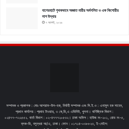
বাগেরহাটে পৃথকভাবে অজ্ঞাত নারীর অর্ধগলিত ও এক কিশোরীর
লাশ উদ্ধার
৭ আগস্ট, ২০২৬
সম্পাদক ও প্রকাশক : মোঃ আশরাফ-উল-হক, নির্বাহী সম্পাদক এবং সি.ই.ও : এনামুল হক সাহেদ,
প্রধান কার্যালয় : প্রবাহ টাওয়ার, ৩ কে,ডি,এ এভিনিউ, খুলনা। বাণিজ্যিক বিভাগ :
০২৪৭৭-৭২২৫৫২. বার্তা বিভাগ : ০২-৪৭৭৭২০৫৩২। ঢাকা অফিস : হাউজ নং-২০১, রোড নং-৫,
ব্লক-ডি, বসুন্ধরা আ/এ, ঢাকা। ফোন : ০১৭১৪-০৩৮৮২৩, ই-মেইল: