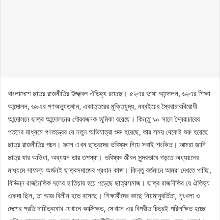
বাংলাদেশে ছাত্র রাজনীতির উজ্জ্বল ঐতিহ্য রয়েছে। ৫২এর ভাষা আন্দোলন, ৬২এর শিক্ষা
আন্দোলন, ৬৯এর গণঅভ্যুত্থান, একাত্তরের মুক্তিযুদ্ধ, নব্বইয়ের স্বৈরাচারবিরোধী
আন্দোলনে ছাত্র আন্দোলনের গৌরবজনক ভূমিকা রয়েছে। কিন্তু ৯০ সালে স্বৈরাচারের
পতনের মাধ্যমে গণতন্ত্রের যে নতুন অভিযাত্রা শুরু হয়েছে, তার সময় থেকেই শুরু হয়েছে
ছাত্র রাজনীতির পচন। ফলে এখন ছাত্রদের ভবিষ্যৎ নিয়ে সবাই শংকিত। আমরা জানি
ছাত্র যার অভিধা, অধ্যয়ন তার তপস্যা। ভবিষ্যৎ জীবন সুন্দরভাবে গড়তে অধ্যয়নের
মাধ্যমে সাফল্য অর্জনই ছাত্রসমাজের প্রধান কাজ। কিন্তু বর্তমানে আমরা দেখতে পাচ্ছি,
বিভিন্ন রাজনৈতিক দলের হাতিয়ার হয়ে পড়েছে ছাত্রসমাজ। ছাত্র রাজনীতির যে ঐতিহ্য
একদা ছিল, তা আজ বিলীন হতে বসেছে। শিক্ষার্থীদের কাছে নিয়মানুবর্তিতা, শৃংখলা ও
দেশের প্রতি দায়িত্ববোধ যেখানে কাক্সিক্ষত, সেখানে এর বিপরীত চিত্রই পরিলক্ষিত হচ্ছে