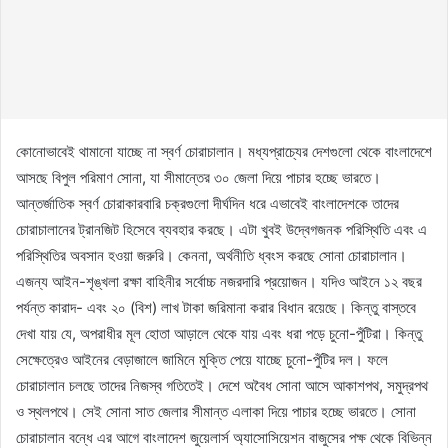
কোনোভাবেই থামানো যাচ্ছে না স্বর্ণ চোরাচালান। মধ্যপ্রাচ্যের দেশগুলো থেকে বাংলাদেশে
আসছে বিপুল পরিমাণ সোনা, যা সীমান্তের ৩০ জেলা দিয়ে পাচার হচ্ছে ভারতে।
আন্তর্জাতিক স্বর্ণ চোরাকারবারি চক্রগুলো দীর্ঘদিন ধরে এভাবেই বাংলাদেশকে তাদের
চোরাচালানের ট্রানজিট হিসেবে ব্যবহার করছে। এটা খুবই উদ্বেগজনক পরিস্থিতি এবং এ
পরিস্থিতির অবসান হওয়া জরুরি। কেননা, অর্থনীতি ধ্বংস করছে সোনা চোরাচালান।
এজন্য আইন-শৃঙ্খলা রক্ষা বাহিনীর সর্বোচ্চ নজরদারি প্রয়োজন। যদিও আইনে ১২ বছর
পর্যন্ত কারাদ- এবং ২০ (বিশ) লাখ টাকা জরিমানা করার বিধান রয়েছে। কিন্তু বাস্তবে
দেখা যায় যে, অপরাধীর মূল হোতা আড়ালে থেকে যায় এবং ধরা পড়ে চুনো-পুঁটিরা। কিন্তু
সেক্ষেত্রেও আইনের বেড়াজালে জামিনে মুক্তি পেয়ে যাচ্ছে চুনো-পুঁটির দল। ফলে
চোরাচালান চলছে তাদের নিজস্ব গতিতেই। দেশে অবৈধ সোনা আসে আকাশপথ, সমুদ্রপথ
ও স্থলপথে। সেই সোনা সাত জেলার সীমান্ত এলাকা দিয়ে পাচার হচ্ছে ভারতে। সোনা
চোরাচালান বন্ধে এর আগে বাংলাদেশ জুয়েলার্স অ্যাসোসিয়েশন বাজুসের পক্ষ থেকে বিভিন্ন