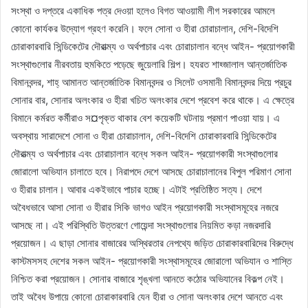
সংস্থা ও দপ্তরে একাধিক পত্র দেওয়া হলেও বিগত আওয়ামী লীগ সরকারের আমলে
কোনো কার্যকর উদ্যোগ গ্রহণ করেনি। ফলে সোনা ও হীরা চোরাচালান, দেশি-বিদেশি
চোরাকারবারি সিন্ডিকেটের দৌরাত্ম্য ও অর্থপাচার এবং চোরাচালান বন্ধে আইন- প্রয়োগকারী
সংস্থাগুলোর নীরবতায় হুমকিতে পড়েছে জুয়েলারি শিল্প। হযরত শাহ্জালাল আন্তর্জাতিক
বিমানবন্দর, শাহ্ আমানত আন্তর্জাতিক বিমানবন্দর ও সিলেট ওসমানী বিমানবন্দর দিয়ে প্রচুর
সোনার বার, সোনার অলংকার ও হীরা খচিত অলংকার দেশে প্রবেশ করে থাকে। এ ক্ষেত্রে
বিমানে কর্মরত কর্মীরাও স¤পৃক্ত থাকার বেশ কয়েকটি ঘটনায় প্রমাণ পাওয়া যায়। এ
অবস্থায় সারাদেশে সোনা ও হীরা চোরাচালান, দেশি-বিদেশি চোরাকারবারি সিন্ডিকেটের
দৌরাত্ম্য ও অর্থপাচার এবং চোরাচালান বন্ধে সকল আইন- প্রয়োগকারী সংস্থাগুলোর
জোরালো অভিযান চালাতে হবে। নিরাপদে দেশে আসছে চোরাচালানের বিপুল পরিমাণ সোনা
ও হীরার চালান। আবার একইভাবে পাচার হচ্ছে। এটাই প্রতিষ্ঠিত সত্য। দেশে
অবৈধভাবে আসা সোনা ও হীরার সিকি ভাগও আইন প্রয়োগকারী সংস্থাসমূহের নজরে
আসছে না। এই পরিস্থিতি উত্তরণে গোয়েন্দা সংস্থাগুলোর নিয়মিত কড়া নজরদারি
প্রয়োজন। এ ছাড়া সোনার বাজারের অস্থিরতার নেপথ্যে জড়িত চোরাকারবারিদের বিরুদ্ধে
কাস্টমসসহ দেশের সকল আইন- প্রয়োগকারী সংস্থাসমূহের জোরালো অভিযান ও শাস্তি
নিশ্চিত করা প্রয়োজন। সোনার বাজারে শৃঙ্খলা আনতে কঠোর অভিযানের বিকল্প নেই।
তাই অবৈধ উপায়ে কোনো চোরাকারবারি যেন হীরা ও সোনা অলংকার দেশে আনতে এবং