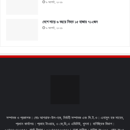
৯ আগস্ট, ২০২৬
দেশে সাড়ে ৬ বছরে নিহত ১৫ হাজার ৭১২জন
৯ আগস্ট, ২০২৬
সম্পাদক ও প্রকাশক : মোঃ আশরাফ-উল-হক, নির্বাহী সম্পাদক এবং সি.ই.ও : এনামুল হক সাহেদ,
প্রধান কার্যালয় : প্রবাহ টাওয়ার, ৩ কে,ডি,এ এভিনিউ, খুলনা। বাণিজ্যিক বিভাগ :
০২৪৭৭-৭২২৫৫২. বার্তা বিভাগ : ০২-৪৭৭৭২০৫৩২। ঢাকা অফিস : হাউজ নং-২০১, রোড নং-৫,