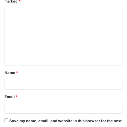
marked
*
C
o
m
m
e
n
t
*
Name
*
Email
*
Save my name, email, and website in this browser for the next