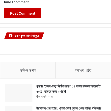
time I comment.
ফেসবুকে সাথে থাকুন
সর্বশেষ সংবাদ
সর্বাধিক পঠিত
খুলনার ‘ভৈরব সেতু’ নির্মাণ প্রকল্প : ৫ বছরে কাজের অগ্রগতি
২০%, বাড়ছে সময় ও খরচ!
৯ আগস্ট, ২০২৬
ইয়াবাসহ গ্রেপ্তার : খুলনা জেলা যুবদল থেকে নাসির বহিষ্কার