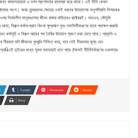
 জন্য খাদ্যসহায়তা ও নগদ প্রণোদনার ব্যবস্থা করে থাকে। এই নীতি কেবল
কাঠামোর অংশ। অথচ সুন্দরবনের ক্ষেত্রে একই ধরনের উদ্যোগের অনুপস্থিতি বিস্ময়কর
র ওপর নির্ভরশীল মানুষগুলোর জীবন রক্ষার দায়িত্বও রাষ্ট্রেরই। অতএব, মৌসুমি
ভাতা, বিকল্প কর্মসংস্থান কিংবা ক্ষুদ্রঋণ পুনঃ তফসিলীকরণের মতো পদক্ষেপ জরুরি
্নয়ন কর্মসূচি ও বিকল্প আয়ের পথ তৈরির উদ্যোগ গ্রহণ করা যেতে পারে। প্রকৃতি ও
নের নীরবতা যদি জীবনের পুনর্জন্ম নিশ্চিত করে, তবে সেই নীরবতার মূল্য যেন
িত্বÑএই দুইয়ের মধ্যে সুষম সমন্বয়ই হতে পারে টেকসই নীতিনির্ধারণের একমাত্র
n
Tumblr
Pinterest
Reddit
Print