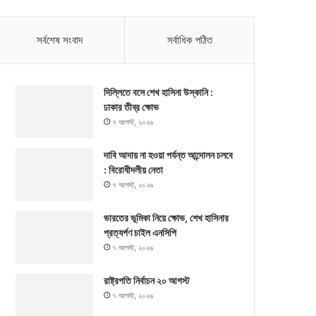
সর্বশেষ সংবাদ
সর্বাধিক পঠিত
দিল্লিতে বসে শেখ হাসিনা উস্কানি :
ঢাকার তীব্র ক্ষোভ
৭ আগস্ট, ২০২৬
দাবি আদায় না হওয়া পর্যন্ত আন্দোলন চলবে
: বিরোধীদলীয় নেতা
৭ আগস্ট, ২০২৬
ভারতের ভূমিকা নিয়ে ক্ষোভ, শেখ হাসিনার
প্রত্যর্পণ চাইল এনসিপি
৭ আগস্ট, ২০২৬
রাষ্ট্রপতি নির্বাচন ২০ আগস্ট
৭ আগস্ট, ২০২৬