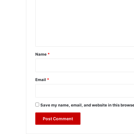
m
m
e
n
t
*
Name
*
Email
*
Save my name, email, and website in this browse