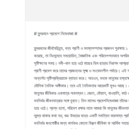
# সুন্দরবনে প্রবেশে নিষেধাজ্ঞা #
সুন্দরবনের জীববৈচিত্র্য, বন্য প্রাণী ও মৎস্যসম্পদের প্রজনন সুরক্ষায়
করেছে, তা নিঃসন্দেহে সময়োচিত, বৈজ্ঞানিক এবং পরিবেশগতভাবে অপরি
সৃষ্টিক্ষণের সময়। নদী-খাল হয়ে ওঠে মাছের ডিম ছাড়ার নিরাপদ আশ্রয়স্
প্রাণী প্রবেশ করে তাদের প্রজননের সূক্ষ্ম ও সংবেদনশীল পর্যায়ে। এই 
অন্তর্গত সৃষ্টিপ্রক্রিয়াকে ব্যাহত করে। অতএব, বনকে মানুষের হস্তক্
মৌলিক নৈতিক অঙ্গীকার। তবে এই নৈতিকতার আরেকটি মুখও আছে। সেট
মানুষের জীবিকার একমাত্র অবলম্বন। জেলে, মৌয়াল, বাওয়ালি, কাঠ ও 
বননির্ভর জীবনযাত্রার সঙ্গে যুক্ত। তিন মাসের প্রবেশনিষেধাজ্ঞা তাঁ
হয়ে ওঠে। প্রশ্ন হলো, পরিবেশ রক্ষার নামে আমরা কি মানুষের জীবনযাত্র
দ্বন্দ্ব থাকার কথা নয়; বরং উভয়ের মধ্যে একটি সমন্বিত ভারসাম্য প্রত
বননির্ভর জনগোষ্ঠীর জন্য কার্যকর কোনো বিকল্প জীবিকা বা আর্থিক স