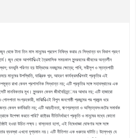
 ১ জুন থেকে টানা তিন মাস মানুষের প্রবেশ নিষিদ্ধ করার যে সিদ্ধান্ত বন বিভাগ গ্রহণ
হার্য। জুন থেকে আগস্টÑএই ত্রৈমাসিক সময়কাল সুন্দরবনের জীবনের অন্তর্লীন
থল; বনভূমি পরিণত হয় উদ্ভিদের নবজন্মের ক্ষেত্রে; পাখি, সরীসৃপ ও স্তন্যপায়ী
সময়ে মানুষের উপস্থিতি, যান্ত্রিক শব্দ, আহরণ কার্যক্রমÑসবই প্রকৃতির এই
ষেপমুক্ত রাখা কেবল প্রশাসনিক সিদ্ধান্ত নয়; এটি প্রকৃতির সঙ্গে সহাবস্থানের এক
ি মানবিকতার মুখ। সুন্দরবন কেবল জীববৈচিত্র্েযর আধার নয়; এটি হাজারো
গোলপাতা সংগ্রহকারী, মাঝিÑএই বিপুল জনগোষ্ঠী প্রজন্মের পর প্রজন্ম ধরে
দের জন্য কেবল কর্মবিরতি নয়; এটি আয়হীনতা, ঋণগ্রস্ততা ও অস্তিত্বসংকটের সমার্থক
াকে উপেক্ষা করতে পারি? রাষ্ট্রের নীতিনির্ধারণে প্রকৃতি ও মানুষের মধ্যে কোনো
িষ্ঠাই হওয়া উচিত লক্ষ্য। বাস্তবতা হলো, এই নিষেধাজ্ঞা ঘোষণার সঙ্গে সঙ্গে
হায়তার ব্যবস্থা এখনো দৃশ্যমান নয়। এটি নীতিগত এক গুরুতর ঘাটতি। উল্লেখ্য যে