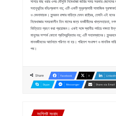
সাগরে মাছ ধরার ওপর মৌসুমি নিষেধাজ্ঞা জারির সময় সরকার জেলেদের
সহানুভূতির বহিঃপ্রকাশ নয়; এটি একটি সুদূরপ্রসারী সামাজিক সুরক্ষা
ও বেদনাদায়ক। সুন্দরবন রক্ষার দায়িত্ব যেমন রাষ্ট্রের, তেমনি এই বনে
নিষেধাজ্ঞার সময়কালীন তিন মাসের জন্য বনজীবীদের খাদ্যসহায়তা, নগদ 
ভিত্তিতে গ্রহণ করা প্রয়োজন। একই সঙ্গে স্থানীয় পর্যায়ে দক্ষতা উন
মানুষের সম্পর্ক কোনো প্রতিদ্বন্দ্বিতার নয়; এটি সহাবস্থানের। সুন্দরব
মানবজীবনের আর্তনাদে পরিণত না হয়। পরিবেশ সংরক্ষণ ও মানবিক দায়
পথ।
Share
Facebook
X
LinkedI
Skype
Messenger
Share via Email
সংশ্লিষ্ট সংবাদ