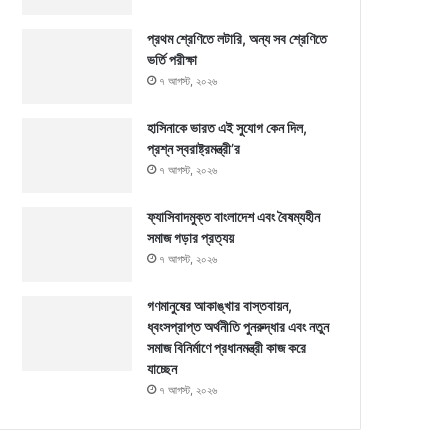
প্রথম শ্রেণিতে লটারি, অন্য সব শ্রেণিতে
ভর্তি পরীক্ষা
৭ আগস্ট, ২০২৬
হাসিনাকে ভারত এই সুযোগ কেন দিল,
প্রশ্ন স্বরাষ্ট্রমন্ত্রী’র
৭ আগস্ট, ২০২৬
ফ্যাসিবাদমুক্ত বাংলাদেশ এবং বৈষম্যহীন
সমাজ গড়ার প্রত্যয়
৭ আগস্ট, ২০২৬
গণমানুষের আকাঙ্খার বাস্তবায়ন,
ধ্বংসপ্রাপ্ত অর্থনীতি পুনরুদ্ধার এবং নতুন
সমাজ বিনির্মাণে প্রধানমন্ত্রী কাজ করে
যাচ্ছেন
৭ আগস্ট, ২০২৬