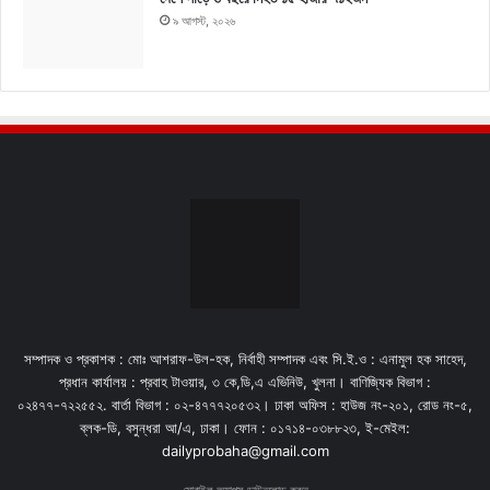
৯ আগস্ট, ২০২৬
সম্পাদক ও প্রকাশক : মোঃ আশরাফ-উল-হক, নির্বাহী সম্পাদক এবং সি.ই.ও : এনামুল হক সাহেদ,
প্রধান কার্যালয় : প্রবাহ টাওয়ার, ৩ কে,ডি,এ এভিনিউ, খুলনা। বাণিজ্যিক বিভাগ :
০২৪৭৭-৭২২৫৫২. বার্তা বিভাগ : ০২-৪৭৭৭২০৫৩২। ঢাকা অফিস : হাউজ নং-২০১, রোড নং-৫,
ব্লক-ডি, বসুন্ধরা আ/এ, ঢাকা। ফোন : ০১৭১৪-০৩৮৮২৩, ই-মেইল:
dailyprobaha@gmail.com