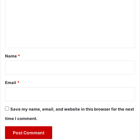
m
m
e
n
t
*
Name
*
Email
*
Save my name, email, and website in this browser for the next
time I comment.