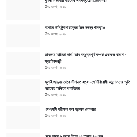
খুলনা বিভাগীয় পরিবেশ অধিদপ্তরে হচ্ছেটা কী?
৯ আগস্ট, ২০২৬
যশোরে হানি ট্র্যাপ চক্রের তিন সদস্য পাকড়াও
৯ আগস্ট, ২০২৬
ভারতের ‘হাসিনা কার্ড’ আর বন্ধুত্বপূর্ণ সম্পর্ক একসঙ্গে যায় না :
স্বরাষ্ট্রমন্ত্রী
৯ আগস্ট, ২০২৬
জুলাই জাদুঘর থেকে সীমান্ত হত্যা-মোদিবিরোধী আন্দোলনের স্মৃতি
সরানোর অভিযোগ নাহিদের
৯ আগস্ট, ২০২৬
এসএসসি পরীক্ষার ফল প্রকাশ সোমবার
৯ আগস্ট, ২০২৬
দেশে সাড়ে ৬ বছরে নিহত ১৫ হাজার ৭১২জন