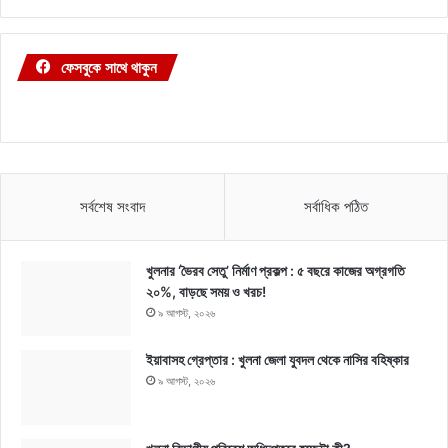
ফেসবুকে সাথে থাকুন
সর্বশেষ সংবাদ
সর্বাধিক পঠিত
খুলনার ‘ভৈরব সেতু’ নির্মাণ প্রকল্প : ৫ বছরে কাজের অগ্রগতি
২০%, বাড়ছে সময় ও খরচ!
৯ আগস্ট, ২০২৬
ইয়াবাসহ গ্রেপ্তার : খুলনা জেলা যুবদল থেকে নাসির বহিষ্কার
৯ আগস্ট, ২০২৬