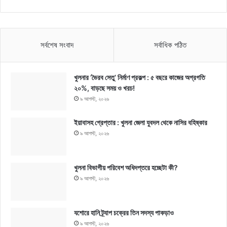
সর্বশেষ সংবাদ
সর্বাধিক পঠিত
খুলনার ‘ভৈরব সেতু’ নির্মাণ প্রকল্প : ৫ বছরে কাজের অগ্রগতি
২০%, বাড়ছে সময় ও খরচ!
৯ আগস্ট, ২০২৬
ইয়াবাসহ গ্রেপ্তার : খুলনা জেলা যুবদল থেকে নাসির বহিষ্কার
৯ আগস্ট, ২০২৬
খুলনা বিভাগীয় পরিবেশ অধিদপ্তরে হচ্ছেটা কী?
৯ আগস্ট, ২০২৬
যশোরে হানি ট্র্যাপ চক্রের তিন সদস্য পাকড়াও
৯ আগস্ট, ২০২৬