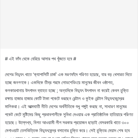
# এই ফাঁদ থেকে বেরিয়ে আসার পথ খুঁজতে হবে #
দেশের বিদ্যুৎ খাতে ‘ক্যাপাসিটি চার্জ’ এক মরণফাঁদে পরিণত হয়েছে, যার বড় খেসারত দিতে
হচ্ছে জনগণকে। একদিকে তীব্র গরমে লোডশেডিংয়ে মানুষের জীবন ওষ্ঠাগত,
কলকারখানায় উৎপাদন ব্যাহত হচ্ছে ; অন্যদিকে বিদ্যুৎ উৎপাদন না করেই কেবল চুক্তি
রক্ষায় হাজার হাজার কোটি টাকা পকেটে ভরছেন রেন্টাল ও কুইক রেন্টাল বিদ্যুৎকেন্দ্রের
মালিকরা। এই আত্মঘাতী নীতি দেশের অর্থনীতিকে শুধু পঙ্গুই করছে না, সাধারণ মানুষের
পকেট কেটে মুষ্টিমেয় কিছু প্রভাবশালীকে সুবিধা দেওয়ার এক প্রাতিষ্ঠানিক হাতিয়ারে পরিণত
হয়েছে। উল্লেখ্য, বিগত আওয়ামী লীগ সরকার প্রয়োজন ছাড়াই বেসরকারি খাতে ৩০০
মেগাওয়াট তেলভিত্তিক বিদ্যুৎকেন্দ্র বসানোর চুক্তি করে। সেই চুক্তির মেয়াদ শেষ হবে