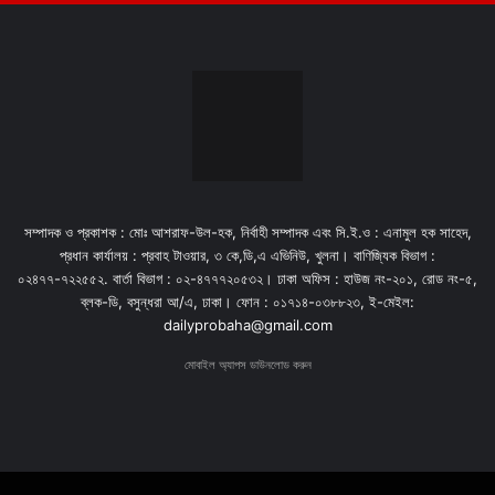
সম্পাদক ও প্রকাশক : মোঃ আশরাফ-উল-হক, নির্বাহী সম্পাদক এবং সি.ই.ও : এনামুল হক সাহেদ,
প্রধান কার্যালয় : প্রবাহ টাওয়ার, ৩ কে,ডি,এ এভিনিউ, খুলনা। বাণিজ্যিক বিভাগ :
০২৪৭৭-৭২২৫৫২. বার্তা বিভাগ : ০২-৪৭৭৭২০৫৩২। ঢাকা অফিস : হাউজ নং-২০১, রোড নং-৫,
ব্লক-ডি, বসুন্ধরা আ/এ, ঢাকা। ফোন : ০১৭১৪-০৩৮৮২৩, ই-মেইল:
dailyprobaha@gmail.com
মোবাইল অ্যাপস ডাউনলোড করুন