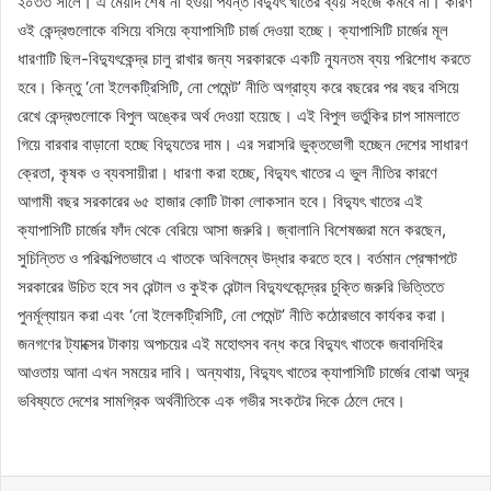
২০৩৩ সালে। এ মেয়াদ শেষ না হওয়া পর্যন্ত বিদ্যুৎ খাতের ব্যয় সহজে কমবে না। কারণ
ওই কেন্দ্রগুলোকে বসিয়ে বসিয়ে ক্যাপাসিটি চার্জ দেওয়া হচ্ছে। ক্যাপাসিটি চার্জের মূল
ধারণাটি ছিল-বিদ্যুৎকেন্দ্র চালু রাখার জন্য সরকারকে একটি ন্যূনতম ব্যয় পরিশোধ করতে
হবে। কিন্তু ‘নো ইলেকট্রিসিটি, নো পেমেন্ট’ নীতি অগ্রাহ্য করে বছরের পর বছর বসিয়ে
রেখে কেন্দ্রগুলোকে বিপুল অঙ্কের অর্থ দেওয়া হয়েছে। এই বিপুল ভর্তুকির চাপ সামলাতে
গিয়ে বারবার বাড়ানো হচ্ছে বিদ্যুতের দাম। এর সরাসরি ভুক্তভোগী হচ্ছেন দেশের সাধারণ
ক্রেতা, কৃষক ও ব্যবসায়ীরা। ধারণা করা হচ্ছে, বিদ্যুৎ খাতের এ ভুল নীতির কারণে
আগামী বছর সরকারের ৬৫ হাজার কোটি টাকা লোকসান হবে। বিদ্যুৎ খাতের এই
ক্যাপাসিটি চার্জের ফাঁদ থেকে বেরিয়ে আসা জরুরি। জ্বালানি বিশেষজ্ঞরা মনে করছেন,
সুচিন্তিত ও পরিকল্পিতভাবে এ খাতকে অবিলম্বে উদ্ধার করতে হবে। বর্তমান প্রেক্ষাপটে
সরকারের উচিত হবে সব রেন্টাল ও কুইক রেন্টাল বিদ্যুৎকেন্দ্রের চুক্তি জরুরি ভিত্তিতে
পুনর্মূল্যায়ন করা এবং ‘নো ইলেকট্রিসিটি, নো পেমেন্ট’ নীতি কঠোরভাবে কার্যকর করা।
জনগণের ট্যাক্সের টাকায় অপচয়ের এই মহোৎসব বন্ধ করে বিদ্যুৎ খাতকে জবাবদিহির
আওতায় আনা এখন সময়ের দাবি। অন্যথায়, বিদ্যুৎ খাতের ক্যাপাসিটি চার্জের বোঝা অদূর
ভবিষ্যতে দেশের সামগ্রিক অর্থনীতিকে এক গভীর সংকটের দিকে ঠেলে দেবে।