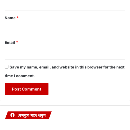
t
*
Name
*
Email
*
Save my name, email, and website in this browser for the next
time I comment.
ফেসবুকে সাথে থাকুন