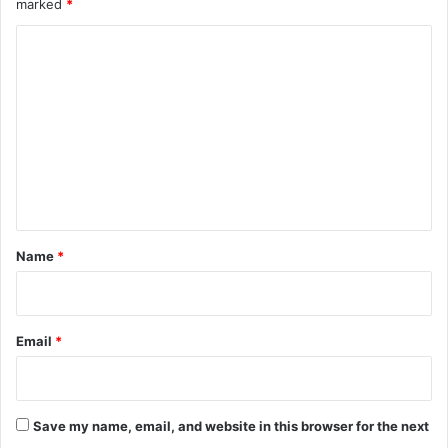
marked
*
C
o
m
m
e
n
t
*
Name
*
Email
*
Save my name, email, and website in this browser for the next