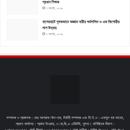
প্রধান শিক্ষক
৭ আগস্ট, ২০২৬
বাগেরহাটে পৃথকভাবে অজ্ঞাত নারীর অর্ধগলিত ও এক কিশোরীর
লাশ উদ্ধার
৭ আগস্ট, ২০২৬
সম্পাদক ও প্রকাশক : মোঃ আশরাফ-উল-হক, নির্বাহী সম্পাদক এবং সি.ই.ও : এনামুল হক সাহেদ,
প্রধান কার্যালয় : প্রবাহ টাওয়ার, ৩ কে,ডি,এ এভিনিউ, খুলনা। বাণিজ্যিক বিভাগ :
০২৪৭৭-৭২২৫৫২. বার্তা বিভাগ : ০২-৪৭৭৭২০৫৩২। ঢাকা অফিস : হাউজ নং-২০১, রোড নং-৫,