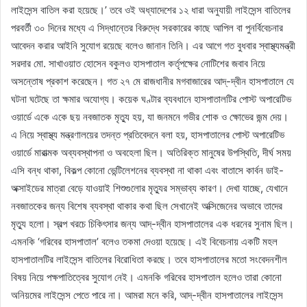
লাইসেন্স বাতিল করা হয়েছে।’ তবে ওই অধ্যাদেশের ১২ ধারা অনুযায়ী লাইসেন্স বাতিলের
পরবর্তী ৩০ দিনের মধ্যে এ সিদ্ধান্তের বিরুদ্ধে সরকারের কাছে আপিল বা পুনর্বিবেচনার
আবেদন করার আইনি সুযোগ রয়েছে বলেও জানান তিনি। এর আগে গত বুধবার স্বাস্থ্যমন্ত্রী
সরদার মো. সাখাওয়াত হোসেন বকুলও হাসপাতাল কর্তৃপক্ষের নোটিশের জবাব নিয়ে
অসন্তোষ প্রকাশ করেছেন। গত ২৭ মে রাজধানীর মগবাজারের আদ্-দ্বীন হাসপাতালে যে
ঘটনা ঘটেছে তা ক্ষমার অযোগ্য। কয়েক ঘণ্টার ব্যবধানে হাসপাতালটির পোস্ট অপারেটিভ
ওয়ার্ডে একে একে ছয় নবজাতক মৃত্যু হয়, যা জনমনে গভীর শোক ও ক্ষোভের জন্ম দেয়।
এ নিয়ে স্বাস্থ্য মন্ত্রণালয়ের তদন্ত প্রতিবেদনে বলা হয়, হাসপাতালের পোস্ট অপারেটিভ
ওয়ার্ডে মারাত্মক অব্যবস্থাপনা ও অবহেলা ছিল। অতিরিক্ত মানুষের উপস্থিতি, দীর্ঘ সময়
এসি বন্ধ থাকা, বিকল্প কোনো ভেন্টিলেশনের ব্যবস্থা না থাকা এবং বাতাসে কার্বন ডাই-
অক্সাইডের মাত্রা বেড়ে যাওয়াই শিশুগুলোর মৃত্যুর সম্ভাব্য কারণ। দেখা যাচ্ছে, যেখানে
নবজাতকের জন্য বিশেষ ব্যবস্থা থাকার কথা ছিল সেখানেই অক্সিজেনের অভাবে তাদের
মৃত্যু হলো। স্বল্প খরচে চিকিৎসার জন্য আদ্-দ্বীন হাসপাতালের এক ধরনের সুনাম ছিল।
এমনকি ‘গরিবের হাসপাতাল’ বলেও তকমা দেওয়া হয়েছে। এই বিবেচনায় একটি মহল
হাসপাতালটির লাইসেন্স বাতিলের বিরোধিতা করছে। তবে হাসপাতালের মতো সংবেদনশীল
বিষয় নিয়ে পক্ষপাতিত্বের সুযোগ নেই। এমনকি গরিবের হাসপাতাল হলেও তারা কোনো
অনিয়মের লাইসেন্স পেতে পারে না। আমরা মনে করি, আদ্-দ্বীন হাসপাতালের লাইসেন্স