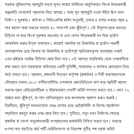
সরকার ভূমিকম্পের প্রস্তুতি বলতে মূলত ফায়ার সার্ভিসের আধুনিকায়ন কিংবা উদ্ধারকারী
যন্ত্রপাতি কেনাকেই প্রাধান্য দিয়ে আসছে। অথচ মূল প্রস্তুতি হওয়া উচিত ছিল ভবন
নির্মাণ ও সুরক্ষায়। জাইকা ও সিডিএমপির জরিপ অনুযায়ী, ঢাকার ৪ তলার ওপরের প্রায় ৬
লাখ বহুতল পাকা ভবনের অন্তত ৪০ শতাংশই চরম ঝুঁকিপূর্ণ। এই বিপুলসংখ্যক ভবনকে
চিহ্নিত না করে কিংবা সুরক্ষার আওতায় না এনে কেবল উদ্ধারকারী দল দিয়ে দুর্যোগ
মোকাবিলা করার চিন্তা অবাস্তব। কাজেই আফটার দ্য ডিজাস্টার বা দুর্যোগ-পরবর্তী
ব্যবস্থাপনার চেয়ে বিফোর দ্য ডিজাস্টার বা দুর্যোগপূর্ব প্রতিরোধমূলক ব্যবস্থার ওপরই
এখন রাষ্ট্রকে সর্বোচ্চ নীতিগত জোর দিতে হবে। এই আসন্ন মহাবিপর্যয় থেকে নগরবাসীকে
রক্ষা করতে হলে সরকারকে অবিলম্বে একটি সুনির্দিষ্ট, সময়াবদ্ধ ও কার্যকর রোডম্যাপ নিয়ে
মাঠে নামতে হবে। প্রথমত, রাজধানী উন্নয়ন কর্তৃপক্ষ (রাজউক) ও সিটি করপোরেশনকে
যৌথভাবে ঢাকার ১৫০০ বর্গকিলোমিটার এলাকাকে জোনভিত্তিক ভাগ করে প্রতিটি বহুতল
ভবনের দ্রুত রেডিয়োমেট্রিক ও স্ট্রাকচারাল সেফটি অডিট সম্পন্ন করতে হবে। কোন ৭২
হাজার ভবন ঝুঁকিপূর্ণ, তা লাল তালিকাভুক্ত করে জনসমক্ষে প্রকাশ করাও জরুরি।
দ্বিতীয়ত, ঝুঁকিপূর্ণ ভবনগুলোকে ভেঙে ফেলার চেয়ে রেট্রোফিটিং বা বিশেষ প্রকৌশল
পদ্ধতিতে মজবুত করার ওপর জোর দিতে হবে। তৃতীয়ত, নতুন ভবন নির্মাণের ক্ষেত্রে
রাজউক বা নকশা অনুমোদনকারী সংস্থাগুলোর জবাবদিহি নিশ্চিত করতে হবে। ভবনের
গুণগত মান যাচাইয়ে থার্ড পার্টি ভেরিফিকেশন বা নিরপেক্ষ তৃতীয় পক্ষ দ্বারা অডিট