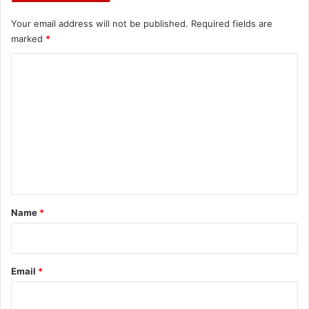
Your email address will not be published.
Required fields are
marked
*
C
o
m
m
e
n
t
*
Name
*
Email
*