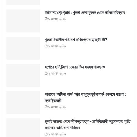
ইয়াবাসহ গ্রেপ্তার : খুলনা জেলা যুবদল থেকে নাসির বহিষ্কার
৯ আগস্ট, ২০২৬
খুলনা বিভাগীয় পরিবেশ অধিদপ্তরে হচ্ছেটা কী?
৯ আগস্ট, ২০২৬
যশোরে হানি ট্র্যাপ চক্রের তিন সদস্য পাকড়াও
৯ আগস্ট, ২০২৬
ভারতের ‘হাসিনা কার্ড’ আর বন্ধুত্বপূর্ণ সম্পর্ক একসঙ্গে যায় না :
স্বরাষ্ট্রমন্ত্রী
৯ আগস্ট, ২০২৬
জুলাই জাদুঘর থেকে সীমান্ত হত্যা-মোদিবিরোধী আন্দোলনের স্মৃতি
সরানোর অভিযোগ নাহিদের
৯ আগস্ট, ২০২৬