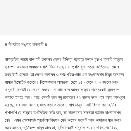
# বিপর্যয়ের শঙ্কায় রাজধানী #
সাম্প্রতিক সময়ে রাজধানী ঢাকাসহ দেশের বিভিন্ন প্রান্তে ঘনঘন মৃদু ও মাঝারি মাত্রার
ভূকম্পন আমাদের অমঙ্গলের বার্তা দিয়ে যাচ্ছে। সম্প্রতি যুগান্তরের প্রতিবেদনে যেসব
তথ্য উঠে এসেছে, তা দেশের আবাসন ও নগর পরিকল্পনার এক কঙ্কালসার চিত্র আমাদের
সামনে উন্মোচিত করেছে। বিশেষজ্ঞদের আশঙ্কা, দেশে ১৫০ থেকে ২০০ বছরের চক্র
অনুযায়ী আগামী যে কোনো সময়ে ৭ বা তার চেয়ে অধিক মাত্রার প্রলয়ংকরী ভূমিকম্প
আঘাত হানতে পারে। আর এমনটি হলে শুধু ঢাকাতেই ৭২ হাজার ভবন ধসে পড়ার আশঙ্কা
রয়েছে, যার ফলে প্রাণ হারাতে পারে ৩ থেকে ৪ লাখ মানুষ। এই বিশাল প্রাণহানির
পাশাপাশি যে মাত্রার অর্থনৈতিক ক্ষতি হবে, তা সামলানোর সক্ষমতা বর্তমান বাংলাদেশের
নেই। এমন প্রেক্ষাপটে প্রকৌশলবিদ্যার সেই অমোঘ সত্যটি আজ আমাদের মনে করার
সময় এসেছে-ভূমিকম্প মানুষ মারে না, দুর্বল ভবনই মানুষকে মারে। পরিতাপের বিষয়,