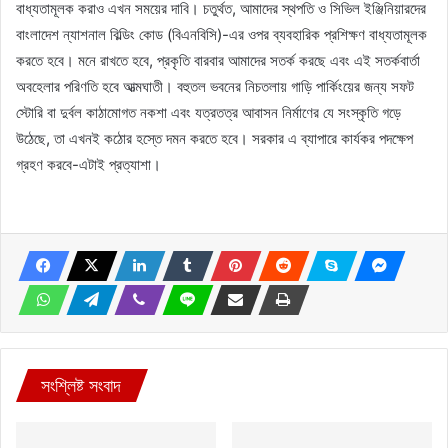
বাধ্যতামূলক করাও এখন সময়ের দাবি। চতুর্থত, আমাদের স্থপতি ও সিভিল ইঞ্জিনিয়ারদের
বাংলাদেশ ন্যাশনাল বিল্ডিং কোড (বিএনবিসি)-এর ওপর ব্যবহারিক প্রশিক্ষণ বাধ্যতামূলক
করতে হবে। মনে রাখতে হবে, প্রকৃতি বারবার আমাদের সতর্ক করছে এবং এই সতর্কবার্তা
অবহেলার পরিণতি হবে আত্মঘাতী। বহুতল ভবনের নিচতলায় গাড়ি পার্কিংয়ের জন্য সফট
স্টোরি বা দুর্বল কাঠামোগত নকশা এবং যত্রতত্র আবাসন নির্মাণের যে সংস্কৃতি গড়ে
উঠেছে, তা এখনই কঠোর হস্তে দমন করতে হবে। সরকার এ ব্যাপারে কার্যকর পদক্ষেপ
গ্রহণ করবে-এটাই প্রত্যাশা।
সংশ্লিষ্ট সংবাদ