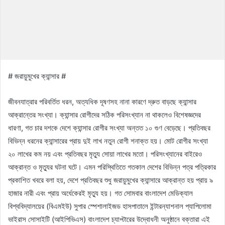
# জরায়ুমুখের ক্যান্সার #
জীবনযাত্রার পরিবর্তিত ধরন, অত্যধিক দূষণসহ নানা কারণে দ্রুত বাড়ছে ক্যান্সার
আক্রান্তের সংখ্যা। ক্যান্সার রোগীদের সঠিক পরিসংখ্যান না থাকলেও বিশেষজ্ঞদের
ধারণা, গত চার দশকে দেশে ক্যান্সার রোগীর সংখ্যা অন্তত ১০ গুণ বেড়েছে। প্রতিবছর
বিভিন্ন ধরনের ক্যান্সারের প্রায় দুই লাখ নতুন রোগী শনাক্ত হয়। মোট রোগীর সংখ্যা
২০ লাখের কম নয় এবং প্রতিবছর মৃত্যু সোয়া লাখের মতো। পরিসংখ্যানের বাইরেও
আক্রান্ত ও মৃত্যুর ঘটনা ঘটে। এমন পরিস্থিতিতে গতকাল দেশের বিভিন্ন পত্র পত্রিকার
প্রকাশিত খবরে বলা হয়, দেশে প্রতিবছর শুধু জরায়ুমুখের ক্যান্সারে আক্রান্ত হয় প্রায় ৯
হাজার নারী এবং প্রায় অর্ধেকেরই মৃত্যু হয়। গত সোমবার বাংলাদেশ মেডিক্যাল
বিশ্ববিদ্যালয়ের (বিএমইউ) সুপার স্পেশালাইজড হাসপাতালে ইন্টারন্যাশনাল প্যাপিলোমা
ভাইরাস সোসাইটি (আইপিভিএস) বাংলাদেশ চ্যাপ্টারের উদ্বোধনী অনুষ্ঠানে বক্তারা এই