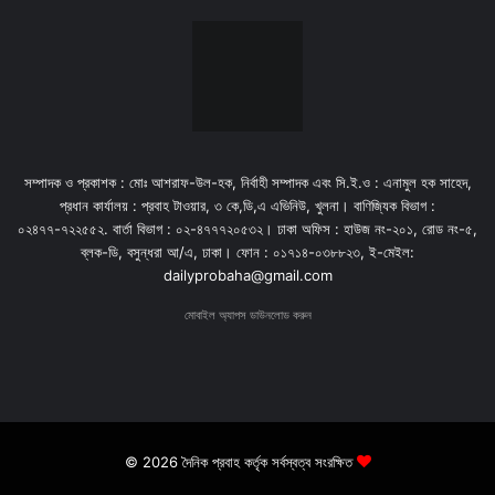
সম্পাদক ও প্রকাশক : মোঃ আশরাফ-উল-হক, নির্বাহী সম্পাদক এবং সি.ই.ও : এনামুল হক সাহেদ,
প্রধান কার্যালয় : প্রবাহ টাওয়ার, ৩ কে,ডি,এ এভিনিউ, খুলনা। বাণিজ্যিক বিভাগ :
০২৪৭৭-৭২২৫৫২. বার্তা বিভাগ : ০২-৪৭৭৭২০৫৩২। ঢাকা অফিস : হাউজ নং-২০১, রোড নং-৫,
ব্লক-ডি, বসুন্ধরা আ/এ, ঢাকা। ফোন : ০১৭১৪-০৩৮৮২৩, ই-মেইল:
dailyprobaha@gmail.com
মোবাইল অ্যাপস ডাউনলোড করুন
© 2026 দৈনিক প্রবাহ কর্তৃক সর্বস্বত্ব সংরক্ষিত