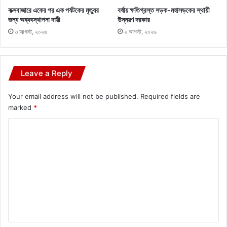
কক্সবাজারে একের পর এক পর্যটকের মৃত্যুর
বর্ষায় ক্ষতিগ্রস্ত সড়ক-মহাসড়কের স্থায়ী
জন্য অব্যবস্থাপনা দায়ী
উন্নয়ণ দরকার
৩ আগস্ট, ২০২৬
২ আগস্ট, ২০২৬
Leave a Reply
Your email address will not be published.
Required fields are
marked
*
C
o
m
m
e
n
t