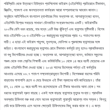
পরিস্থিতি থেকে উত্তরণে হিউম্যান প্যাপিলোমা ভাইরাস (এইচপিভি) প্রতিরোধে টিকাদান,
স্ক্রিনিং, গবেষণা এবং জনসচেতনতা কার্যক্রম আরো সম্প্রসারণের আহবান জানান।
অনুষ্ঠানে আইপিভিএস বাংলাদেশ চ্যাপ্টারের লিড অধ্যাপক ডা. আশরাফুন্নেছা বলেন,
এইচপিভি বিশ্বের সবচেয়ে সাধারণ যৌনবাহিত সংক্রমণগুলোর একটি। ভাইরাসটির
২০০টির বেশি ধরন রয়েছে, যার মধ্যে ১৪টি উচ্চ ঝুঁকিপূর্ণ এবং ক্যান্সার সৃষ্টিকারী। বিশেষ
করে এইচপিভি-১৬ ও এইচপিভি-১৮ জরায়ুমুখের ক্যান্সারের প্রায় ৭১ শতাংশের জন্য
দায়ী। এ ছাড়া এই ভাইরাস পায়ুপথ, মুখগহ্বর, যোনিপথ ও পুরুষাঙ্গের ক্যান্সারের সঙ্গে
জড়িত। বাংলাদেশে জরায়ুমুখের ক্যান্সার রোধে টিকাদান কর্মসূচি চালু হলেও প্রাথমিকভাবে
তা শুধু কিশোরীদের দেওয়া হচ্ছে। অধ্যাপক ডা. আশরাফুন্নেছা বলেন, বর্তমানে স্কুলের
পঞ্চম থেকে নবম শ্রেণির শিক্ষার্থী এবং কমিউনিটির ১০ থেকে ১৪ বছর বয়সী মেয়েদের এক
ডোজ এইচপিভি টিকা দেওয়া হচ্ছে। ২০২৪ সালের ডিসেম্বর পর্যন্ত এই কর্মসূচির
আওতায় এসেছে ৮৮.৭ শতাংশ লক্ষ্যমাত্রাভুক্ত কিশোরী। বিশেষজ্ঞরা বয়সের পরিধি
বাড়ানোর পাশাপাশি ছেলে ও মেয়ে উভয়কে এই টিকা প্রদানের দাবি জানিয়েছেন। তাঁরা
চান, ১১ থেকে ২১ বছর বয়সী সব ছেলেমেয়েকে এই টিকার আওতায় আনা হোক। সব
ধরনের ক্যান্সারই দ্রুত বাড়ছে। একই সঙ্গে বাড়ছে ক্যান্সারে মৃত্যুর সংখ্যা। প্রাথমিক
অবস্থায় চিকিৎসা শুরু করা গেলে অনেক ক্যান্সারেই পুরোপুরি আরোগ্য লাভ সম্ভব। কিন্তু
দেরি করে চিকিৎসায় এলে অনেক ক্ষেত্রেই চিকিৎসকের কিছু করার থাকে না। এ জন্য