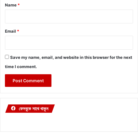
*
Name
*
Email
*
Save my name, email, and website in this browser for the next
time I comment.
ফেসবুকে সাথে থাকুন